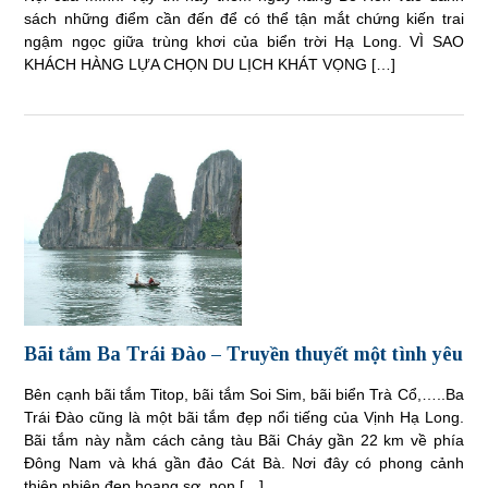
sách những điểm cần đến để có thể tận mắt chứng kiến trai
ngậm ngọc giữa trùng khơi của biển trời Hạ Long. VÌ SAO
KHÁCH HÀNG LỰA CHỌN DU LỊCH KHÁT VỌNG […]
Bãi tắm Ba Trái Đào – Truyền thuyết một tình yêu
Bên cạnh bãi tắm Titop, bãi tắm Soi Sim, bãi biển Trà Cổ,…..Ba
Trái Đào cũng là một bãi tắm đẹp nổi tiếng của Vịnh Hạ Long.
Bãi tắm này nằm cách cảng tàu Bãi Cháy gần 22 km về phía
Đông Nam và khá gần đảo Cát Bà. Nơi đây có phong cảnh
thiên nhiên đẹp hoang sơ, non […]