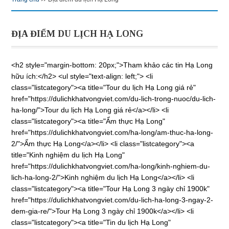
ĐỊA ĐIỂM DU LỊCH HẠ LONG
<h2 style="margin-bottom: 20px;">Tham khảo các tin Hạ Long
hữu ích:</h2> <ul style="text-align: left;"> <li
class="listcategory"><a title="Tour du lịch Hạ Long giá rẻ"
href="https://dulichkhatvongviet.com/du-lich-trong-nuoc/du-lich-
ha-long/">Tour du lịch Hạ Long giá rẻ</a></li> <li
class="listcategory"><a title="Ẩm thực Hạ Long"
href="https://dulichkhatvongviet.com/ha-long/am-thuc-ha-long-
2/">Ẩm thực Hạ Long</a></li> <li class="listcategory"><a
title="Kinh nghiệm du lịch Hạ Long"
href="https://dulichkhatvongviet.com/ha-long/kinh-nghiem-du-
lich-ha-long-2/">Kinh nghiệm du lịch Hạ Long</a></li> <li
class="listcategory"><a title="Tour Hạ Long 3 ngày chỉ 1900k"
href="https://dulichkhatvongviet.com/du-lich-ha-long-3-ngay-2-
dem-gia-re/">Tour Hạ Long 3 ngày chỉ 1900k</a></li> <li
class="listcategory"><a title="Tin du lịch Hạ Long"