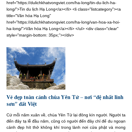
href="https://dulichkhatvongviet.com/ha-long/tin-du-lich-ha-
long/">Tin du lịch Hạ Long</a></li> <li class="listcategory"><a
title="Văn hóa Hạ Long"
href="https://dulichkhatvongviet.com/ha-long/van-hoa-xa-hoi-
ha-long/">Văn hóa Hạ Long</a></li> </ul> <div class="clear"
style="margin-bottom: 35px;"></div>
Vẻ đẹp toàn cảnh chùa Yên Tử – nơi “đệ nhất linh
sơn” đất Việt
Cứ mỗi năm xuân về, chùa Yên Tử lại đông kín người. Người ta
đến đây tạ lễ đầu năm, cũng có người đến đây chỉ để du ngoạn
cảnh đẹp hít thở không khí trong lành nơi cửa phật và mong