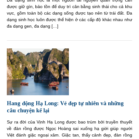
Đa dạng sinh học là một nguồn tài nguyên quan trọng cần
được giữ gìn, bảo tồn để duy trì cân bằng sinh thái cho cả khu
vực, gồm toàn bộ các dạng sống được tạo nên từ trái đất. Đa
dạng sinh học luôn được thể hiện ở các cấp độ khác nhau như
đa dạng gen, đa dạng […]
Hang động Hạ Long: Vẻ đẹp tự nhiên và những
câu chuyện kể lại
Sự ra đời của Vịnh Hạ Long được bao trùm bởi truyền thuyết
về đàn rồng được Ngọc Hoàng sai xuống hạ giới giúp người
Việt đánh giặc ngoại xâm. Giặc tan, thấy cảnh đẹp, đàn rồng