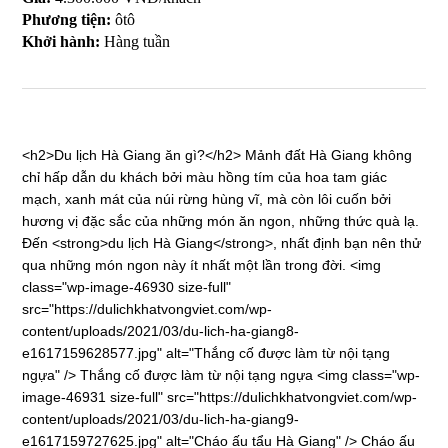
Phương tiện:
ôtô
Khởi hành:
Hàng tuần
<h2>Du lịch Hà Giang ăn gì?</h2> Mảnh đất Hà Giang không
chỉ hấp dẫn du khách bởi màu hồng tím của hoa tam giác
mạch, xanh mát của núi rừng hùng vĩ, mà còn lôi cuốn bởi
hương vị đặc sắc của những món ăn ngon, những thức quà lạ.
Đến <strong>du lịch Hà Giang</strong>, nhất định bạn nên thử
qua những món ngon này ít nhất một lần trong đời. <img
class="wp-image-46930 size-full"
src="https://dulichkhatvongviet.com/wp-
content/uploads/2021/03/du-lich-ha-giang8-
e1617159628577.jpg" alt="Thắng cố được làm từ nội tạng
ngựa" /> Thắng cố được làm từ nội tạng ngựa <img class="wp-
image-46931 size-full" src="https://dulichkhatvongviet.com/wp-
content/uploads/2021/03/du-lich-ha-giang9-
e1617159727625.jpg" alt="Cháo ấu tẩu Hà Giang" /> Cháo ấu