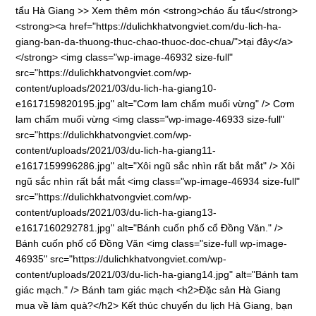
tẩu Hà Giang >> Xem thêm món <strong>cháo ấu tẩu</strong>
<strong><a href="https://dulichkhatvongviet.com/du-lich-ha-
giang-ban-da-thuong-thuc-chao-thuoc-doc-chua/">tại đây</a>
</strong> <img class="wp-image-46932 size-full"
src="https://dulichkhatvongviet.com/wp-
content/uploads/2021/03/du-lich-ha-giang10-
e1617159820195.jpg" alt="Cơm lam chấm muối vừng" /> Cơm
lam chấm muối vừng <img class="wp-image-46933 size-full"
src="https://dulichkhatvongviet.com/wp-
content/uploads/2021/03/du-lich-ha-giang11-
e1617159996286.jpg" alt="Xôi ngũ sắc nhìn rất bắt mắt" /> Xôi
ngũ sắc nhìn rất bắt mắt <img class="wp-image-46934 size-full"
src="https://dulichkhatvongviet.com/wp-
content/uploads/2021/03/du-lich-ha-giang13-
e1617160292781.jpg" alt="Bánh cuốn phố cổ Đồng Văn." />
Bánh cuốn phố cổ Đồng Văn <img class="size-full wp-image-
46935" src="https://dulichkhatvongviet.com/wp-
content/uploads/2021/03/du-lich-ha-giang14.jpg" alt="Bánh tam
giác mạch." /> Bánh tam giác mạch <h2>Đặc sản Hà Giang
mua về làm quà?</h2> Kết thúc chuyến du lịch Hà Giang, bạn