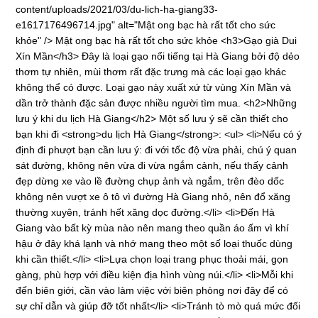
content/uploads/2021/03/du-lich-ha-giang33-
e1617176496714.jpg" alt="Mật ong bạc hà rất tốt cho sức
khỏe" /> Mật ong bạc hà rất tốt cho sức khỏe <h3>Gạo già Dui
Xín Mần</h3> Đây là loại gạo nổi tiếng tại Hà Giang bởi độ dẻo
thơm tự nhiên, mùi thơm rất đặc trưng mà các loại gạo khác
không thể có được. Loại gạo này xuất xứ từ vùng Xín Mần và
dần trở thành đặc sản được nhiều người tìm mua. <h2>Những
lưu ý khi du lịch Hà Giang</h2> Một số lưu ý sẽ cần thiết cho
bạn khi đi <strong>du lịch Hà Giang</strong>: <ul> <li>Nếu có ý
định đi phượt bạn cần lưu ý: đi với tốc độ vừa phải, chú ý quan
sát đường, không nên vừa đi vừa ngắm cảnh, nếu thấy cảnh
đẹp dừng xe vào lề đường chụp ảnh và ngắm, trên đèo dốc
không nên vượt xe ô tô vì đường Hà Giang nhỏ, nên đổ xăng
thường xuyên, tránh hết xăng dọc đường.</li> <li>Đến Hà
Giang vào bất kỳ mùa nào nên mang theo quần áo ấm vì khí
hậu ở đây khá lạnh và nhớ mang theo một số loại thuốc dùng
khi cần thiết.</li> <li>Lựa chọn loại trang phục thoải mái, gọn
gàng, phù hợp với điều kiện địa hình vùng núi.</li> <li>Mỗi khi
đến biên giới, cần vào làm việc với biên phòng nơi đây để có
sự chỉ dẫn và giúp đỡ tốt nhất</li> <li>Tránh tò mò quá mức đối