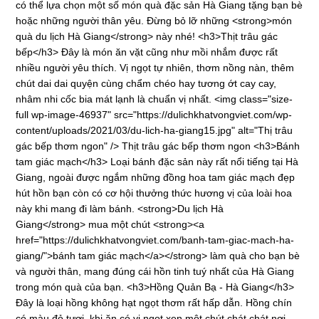
có thể lựa chọn một số món quà đặc sản Hà Giang tặng bạn bè
hoặc những người thân yêu. Đừng bỏ lỡ những <strong>món
quà du lịch Hà Giang</strong> này nhé! <h3>Thịt trâu gác
bếp</h3> Đây là món ăn vặt cũng như mồi nhắm được rất
nhiều người yêu thích. Vị ngọt tự nhiên, thơm nồng nàn, thêm
chút dai dai quyện cùng chẩm chéo hay tương ớt cay cay,
nhâm nhi cốc bia mát lạnh là chuẩn vị nhất. <img class="size-
full wp-image-46937" src="https://dulichkhatvongviet.com/wp-
content/uploads/2021/03/du-lich-ha-giang15.jpg" alt="Thị trâu
gác bếp thơm ngon" /> Thịt trâu gác bếp thơm ngon <h3>Bánh
tam giác mạch</h3> Loại bánh đặc sản này rất nổi tiếng tại Hà
Giang, ngoài được ngắm những đồng hoa tam giác mạch đẹp
hút hồn bạn còn có cơ hội thưởng thức hương vị của loài hoa
này khi mang đi làm bánh. <strong>Du lịch Hà
Giang</strong> mua một chút <strong><a
href="https://dulichkhatvongviet.com/banh-tam-giac-mach-ha-
giang/">bánh tam giác mạch</a></strong> làm quà cho bạn bè
và người thân, mang đúng cái hồn tinh tuý nhất của Hà Giang
trong món quà của bạn. <h3>Hồng Quản Bạ - Hà Giang</h3>
Đây là loại hồng không hạt ngọt thơm rất hấp dẫn. Hồng chín
có màu đỏ tươi, khi ăn có vị ngọt xen một chút chát chát nơi