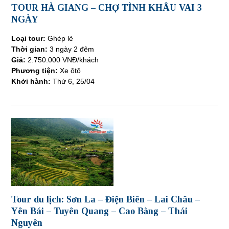
TOUR HÀ GIANG – CHỢ TÌNH KHÂU VAI 3
NGÀY
Loại tour:
Ghép lẻ
Thời gian:
3 ngày 2 đêm
Giá:
2.750.000 VNĐ/khách
Phương tiện:
Xe
ôtô
Khởi hành:
Thứ 6, 25/04
Tour du lịch: Sơn La – Điện Biên – Lai Châu –
Yên Bái – Tuyên Quang – Cao Bằng – Thái
Nguyên