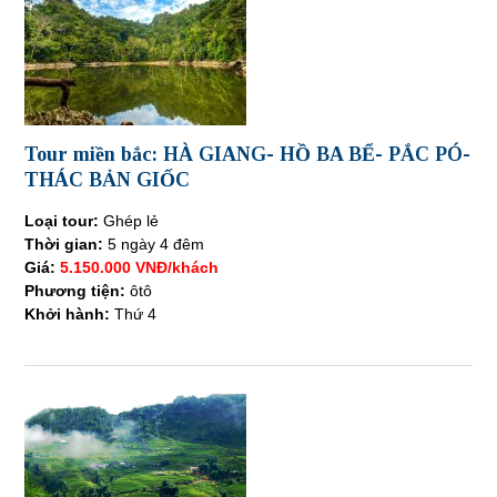
Tour miền bắc: HÀ GIANG- HỒ BA BỂ- PẮC PÓ-
THÁC BẢN GIỐC
Loại tour:
Ghép lẻ
Thời gian:
5 ngày 4 đêm
Giá:
5.150.000 VNĐ/khách
Phương tiện:
ôtô
Khởi hành:
Thứ 4