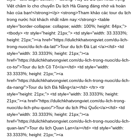
Việt chăm lo cho chuyến Du lịch Hà Giang đáng nhớ và hoàn
hảo của bạn!</strong></p> <strong>Tham khảo các tour du lịch
trong nước hút khách nhất năm nay:</strong> <table
style="border-collapse: collapse; width: 100%; height: 84px;">
<tbody> <tr style="height: 21px;"> <td style="width: 33.3333%;
height: 21px;"><a href="https://dulichkhatvongviet.com/du-lich-
trong-nuoc/du-lich-da-lat/">Tour du lịch Đà Lạt </a></td> <td
style="width: 33.3333%; height: 21px;"><a
href="https://dulichkhatvongviet.com/du-lich-trong-nuoc/du-lich-
co-to/">Tour du lịch Cô Tô</a></td> <td style="width:
33.3333%; height: 21px;"><a
href="https://dulichkhatvongviet.com/du-lich-trong-nuoc/du-lich-
da-nang/">Tour du lịch Đà Nẵng</a></td> </tr> <tr
style="height: 21px;"> <td style="width: 33.3333%; height:
21px;"><a href="https://dulichkhatvongviet.com/du-lich-trong-
nuoc/du-lich-phu-quoc/">Tour du lịch Phú Quốc</a></td> <td
style="width: 33.3333%; height: 21px;"><a
href="https://dulichkhatvongviet.com/du-lich-trong-nuoc/du-lich-
quan-lan/">Tour du lịch Quan Lạn</a></td> <td style="width:
33.3333%; height: 21px;"><a