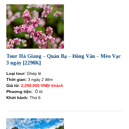
Tour Hà Giang – Quản Bạ – Đồng Văn – Mèo Vạc
3 ngày [2290K]
Loại tour:
Ghép lẻ
Thời gian:
3 ngày 2 đêm
Giá từ:
2.290.000 VNĐ/ khách
Phương tiện:
Ô tô
Khởi hành:
Thứ 6