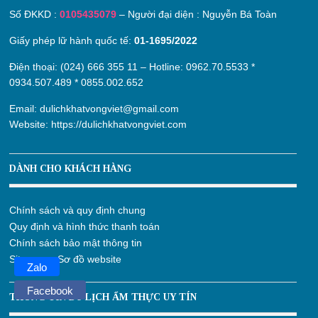
Số ĐKKD :
0105435079
– Người đại diện : Nguyễn Bá Toàn
Giấy phép lữ hành quốc tế:
01-1695/2022
Điện thoại: (024) 666 355 11 – Hotline:
0962.70.5533
*
0934.507.489
*
0855.002.652
Email:
dulichkhatvongviet@gmail.com
Website:
https://dulichkhatvongviet.com
DÀNH CHO KHÁCH HÀNG
Chính sách và quy định chung
Quy định và hình thức thanh toán
Chính sách bảo mật thông tin
Sitemap – Sơ đồ website
Zalo
Facebook
THÔNG TIN DU LỊCH ẨM THỰC UY TÍN