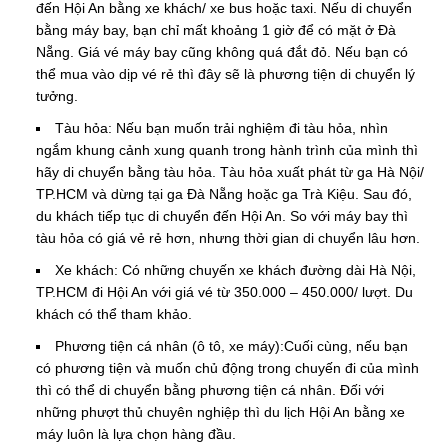
đến Hội An bằng xe khách/ xe bus hoặc taxi. Nếu di chuyển
bằng máy bay, bạn chỉ mất khoảng 1 giờ để có mặt ở Đà
Nẵng. Giá vé máy bay cũng không quá đắt đỏ. Nếu bạn có
thể mua vào dịp vé rẻ thì đây sẽ là phương tiện di chuyển lý
tưởng.
Tàu hỏa: Nếu bạn muốn trải nghiệm đi tàu hỏa, nhìn
ngắm khung cảnh xung quanh trong hành trình của mình thì
hãy di chuyển bằng tàu hỏa. Tàu hỏa xuất phát từ ga Hà Nội/
TP.HCM và dừng tại ga Đà Nẵng hoặc ga Trà Kiệu. Sau đó,
du khách tiếp tục di chuyển đến Hội An. So với máy bay thì
tàu hỏa có giá vẻ rẻ hơn, nhưng thời gian di chuyển lâu hơn.
Xe khách: Có những chuyến xe khách đường dài Hà Nội,
TP.HCM đi Hội An với giá vé từ 350.000 – 450.000/ lượt. Du
khách có thể tham khảo.
Phương tiện cá nhân (ô tô, xe máy):Cuối cùng, nếu bạn
có phương tiện và muốn chủ động trong chuyến đi của mình
thì có thể di chuyển bằng phương tiện cá nhân. Đối với
những phượt thủ chuyên nghiệp thì du lịch Hội An bằng xe
máy luôn là lựa chọn hàng đầu.