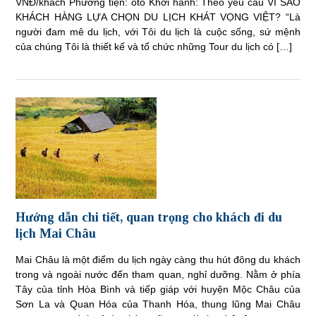
VNĐ/khách Phương tiện: ôtô Khởi hành: Theo yêu cầu VÌ SAO
KHÁCH HÀNG LỰA CHỌN DU LỊCH KHÁT VỌNG VIỆT? “Là
người đam mê du lịch, với Tôi du lịch là cuộc sống, sứ mệnh
của chúng Tôi là thiết kế và tổ chức những Tour du lịch có […]
Hướng dẫn chi tiết, quan trọng cho khách đi du
lịch Mai Châu
Mai Châu là một điểm du lịch ngày càng thu hút đông du khách
trong và ngoài nước đến tham quan, nghỉ dưỡng. Nằm ở phía
Tây của tỉnh Hòa Bình và tiếp giáp với huyện Mộc Châu của
Sơn La và Quan Hóa của Thanh Hóa, thung lũng Mai Châu