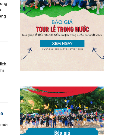
rong
n
àng
ịch,
hí
ảo
 mới