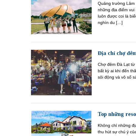
Quảng trường Lâm V
những địa điểm vui
luôn được coi là b
nghìn du […]
Địa chỉ chợ đê
Chợ đêm Đà Lạt từ l
bất kỳ ai khi đến 
sôi động và vô số 
Top những reso
Không chỉ những đị
thu hút sự chú ý c