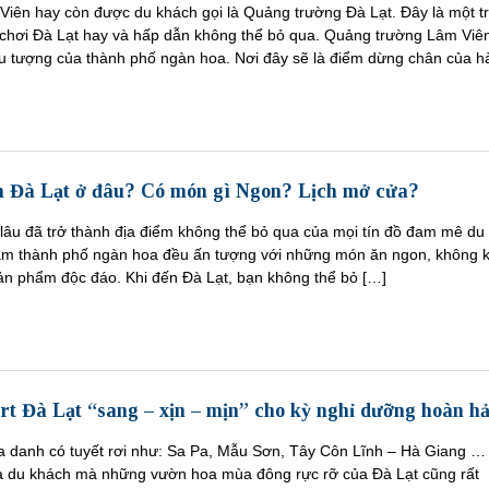
iên hay còn được du khách gọi là Quảng trường Đà Lạt. Đây là một t
 chơi Đà Lạt hay và hấp dẫn không thể bỏ qua. Quảng trường Lâm Viê
iểu tượng của thành phố ngàn hoa. Nơi đây sẽ là điểm dừng chân của h
m Đà Lạt ở đâu? Có món gì Ngon? Lịch mở cửa?
âu đã trở thành địa điểm không thể bỏ qua của mọi tín đồ đam mê du l
thăm thành phố ngàn hoa đều ấn tượng với những món ăn ngon, không k
sản phẩm độc đáo. Khi đến Đà Lạt, bạn không thể bỏ […]
rt Đà Lạt “sang – xịn – mịn” cho kỳ nghỉ dưỡng hoàn h
a danh có tuyết rơi như: Sa Pa, Mẫu Sơn, Tây Côn Lĩnh – Hà Giang …
ủa du khách mà những vườn hoa mùa đông rực rỡ của Đà Lạt cũng rất