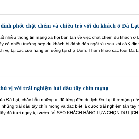
dính phốt chặt chém và chiêu trò với du khách ở Đà Lạt
rất nhiều thông tin mạng xã hội bàn tán về việc chặt chém du khách ở 
y có nhiều trường hợp du khách bị đánh đến ngất xỉu sau khi có ý địn
ịch vụ tại các cửa hàng ăn uống tại chợ Đêm. Tham khảo các tour Đà L
thú vị với trải nghiệm hái dâu tây chín mọng
ủa Đà Lạt, chắc hẳn những ai đã từng đến du lịch Đà Lạt thơ mộng nà
những trái dâu tây chín mọng và đặc biệt là được trải nghiệm tận tay 
u tây đỏ tươi ngay tại vườn. VÌ SAO KHÁCH HÀNG LỰA CHỌN DU LỊCH