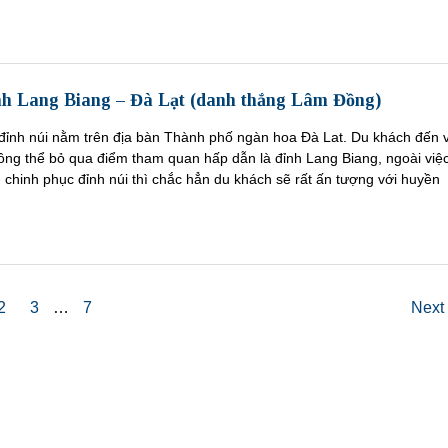
nh Lang Biang – Đà Lạt (danh thắng Lâm Đồng)
 đỉnh núi nằm trên địa bàn Thành phố ngàn hoa Đà Lat. Du khách đến 
ông thể bỏ qua điểm tham quan hấp dẫn là đỉnh Lang Biang, ngoài việ
chinh phục đỉnh núi thì chắc hẳn du khách sẽ rất ấn tượng với huyền
2
3
…
7
Next