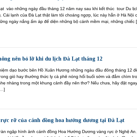
Lạt vào những ngày đầu tháng 12 năm nay sau khi kết thúc tour Du lịc
Cái lạnh của Đà Lạt thật làm tôi choáng ngợp, lúc này hẳn ở Hà Nội 
hững ngày nắng ấm áp để diện những bộ cánh mềm mại, những chiếc 
hông nên bỏ lỡ khi du lịch Đà Lạt tháng 12
nghiệm dạo bước bên Hồ Xuân Hương những ngàu đầu đông tháng 12 đ
trong gió hay thưởng thức ly cà phê nóng hổi buổi sớm và đắm chìm tr
nhẹ nhàng trong một khung cảnh đầy nên thơ? Nếu chưa, hãy đặt nga
[…]
rực rỡ của cánh đồng hoa hướng dương tại Đà Lạt
tràn ngập hình ảnh cánh đồng Hoa Hướng Dương vàng rực ở Nghệ An.