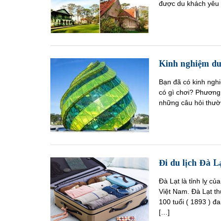
được du khách yêu t
Kinh nghiệm du 
Bạn đã có kinh ngh
có gì chơi? Phương
những câu hỏi thườn
Đi du lịch Đà L
Đà Lạt là tỉnh lỵ c
Việt Nam. Đà Lạt t
100 tuổi ( 1893 ) đ
[…]