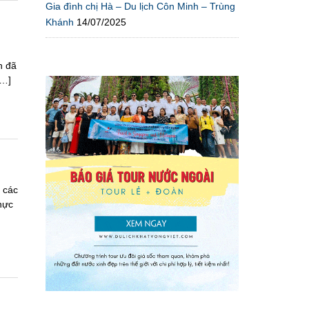
Gia đình chị Hà – Du lịch Côn Minh – Trùng
Khánh
14/07/2025
h đã
[…]
 các
hực