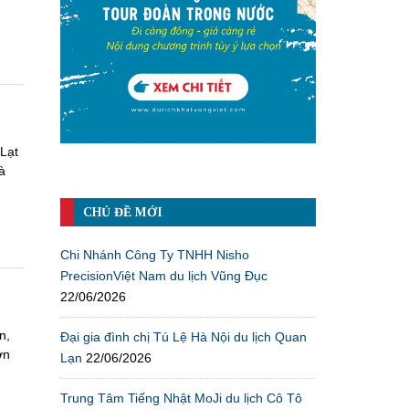
Lạt
à
CHỦ ĐỀ MỚI
Chi Nhánh Công Ty TNHH Nisho
PrecisionViệt Nam du lịch Vũng Đục
22/06/2026
n,
Đại gia đình chị Tú Lệ Hà Nội du lịch Quan
ơn
Lạn
22/06/2026
u
Trung Tâm Tiếng Nhật MoJi du lịch Cô Tô