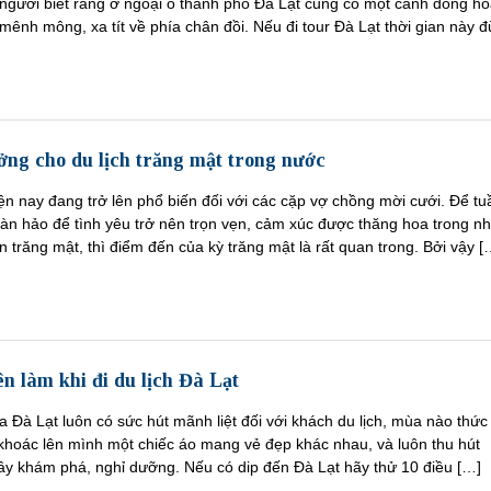
 người biết rằng ở ngoại ô thành phố Đà Lạt cũng có một cánh đồng h
nh mông, xa tít về phía chân đồi. Nếu đi tour Đà Lạt thời gian này 
ưởng cho du lịch trăng mật trong nước
iện nay đang trở lên phổ biến đối với các cặp vợ chồng mời cưới. Để tu
oàn hảo để tình yêu trở nên trọn vẹn, cảm xúc được thăng hoa trong n
 trăng mật, thì điểm đến của kỳ trăng mật là rất quan trong. Bởi vậy [
ên làm khi đi du lịch Đà Lạt
Đà Lạt luôn có sức hút mãnh liệt đối với khách du lịch, mùa nào thức 
 khoác lên mình một chiếc áo mang vẻ đẹp khác nhau, và luôn thu hút
đây khám phá, nghỉ dưỡng. Nếu có dip đến Đà Lạt hãy thử 10 điều […]