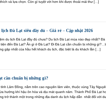
hích và lựa chọn. Còn gì tuyệt vời hơn khi được thoải mái thư […]
lịch Đà Lạt siêu đầy đủ – Giá rẻ – Cập nhật 2026
iệm du lịch Đà Lạt đầy đủ chưa? Du lịch Đà Lạt mùa nào đẹp nhất? Đà 
 tiện đến Đà Lạt? Ăn gì ở Đà Lạt? Đi Đà Lạt cần chuẩn bị những gì?…l
g gặp nhất của hầu hết khách du lịch, đặc biệt là du khách lần […]
ạt cần chuẩn bị những gì?
ủa tỉnh Lâm Đồng, nằm trên cao nguyên lâm viên, thuộc vùng Tây Nguyê
hừa hưởng khí hậu ôn hòa và dịu mát quanh năm. Thành Phố Đà Lạt h
ang trở thành một trong những địa danh du lịch hấp dẫn nhất đối với d