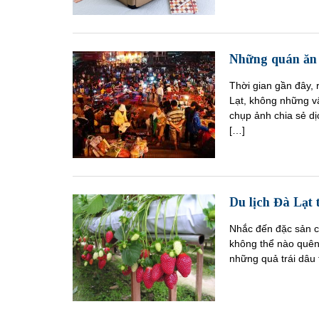
Những quán ăn 
Thời gian gần đây, 
Lạt, không những vậ
chụp ảnh chia sẻ d
[…]
Du lịch Đà Lạt 
Nhắc đến đặc sản c
không thể nào quên 
những quả trái dâ