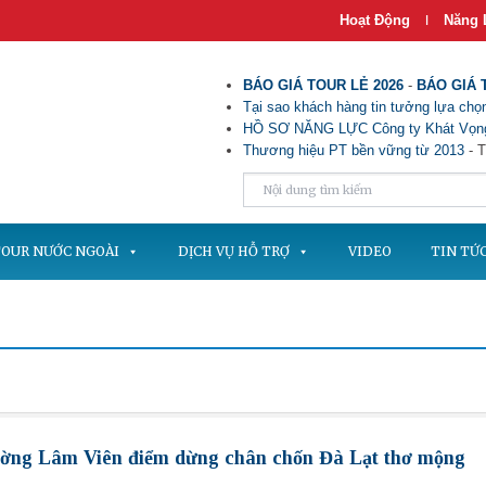
Hoạt Động
Năng 
|
BÁO GIÁ TOUR LẺ 2026
-
BÁO GIÁ 
Tại sao khách hàng tin tưởng lựa chọn
HỒ SƠ NĂNG LỰC Công ty Khát Vọng
Thương hiệu PT bền vững từ 2013
- T
OUR NƯỚC NGOÀI
DỊCH VỤ HỖ TRỢ
VIDEO
TIN TỨ
ường Lâm Viên điểm dừng chân chốn Đà Lạt thơ mộng