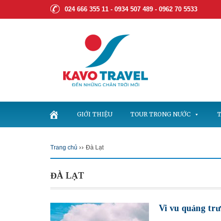
024 666 355 11 - 0934 507 489 -
0962 70 5533
GIỚI THIỆU
TOUR TRONG NƯỚC
T
››
Trang chủ
Đà Lạt
ĐÀ LẠT
Vi vu quảng tr