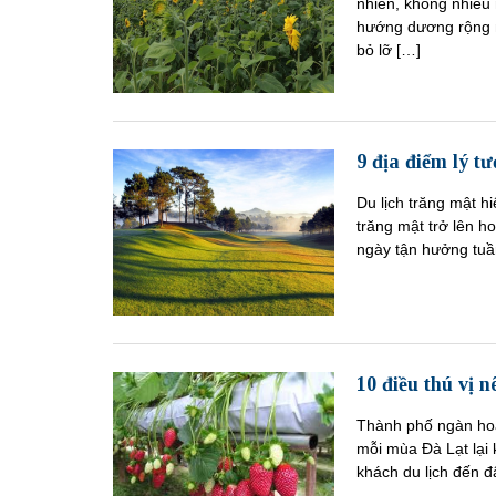
nhiên, không nhiều
hướng dương rộng mê
bỏ lỡ […]
9 địa điểm lý t
Du lịch trăng mật h
trăng mật trở lên h
ngày tận hưởng tuần
10 điều thú vị n
Thành phố ngàn hoa 
mỗi mùa Đà Lạt lại
khách du lịch đến 