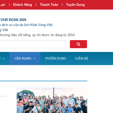
Lực
Khách Hàng
Thanh Toán
Tuyển Dụng
|
|
|
TOUR ĐOÀN 2026
 dịch vụ của du lịch Khát Vọng Việt
 Việt
hương hiệu nổi tiếng, uy tín được tin dùng từ 2014
C
CẨM NANG
TUYỂN DỤNG
LIÊN HỆ