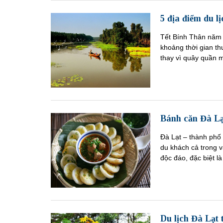
5 địa điểm du l
Tết Bính Thân năm n
khoảng thời gian thư
thay vì quây quần m
Bánh căn Đà L
Đà Lạt – thành phố
du khách cả trong 
độc đáo, đặc biệt l
Du lịch Đà Lạt 