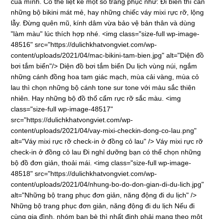
của mình. Có thể liệt kê một số trang phục như: Đi biển thì cần
những bộ bikini mát mẻ, hay những chiếc váy mixi rực rỡ, lộng
lẫy. Đừng quên mũ, kính dâm vừa bảo vệ bản thân và dùng
"làm màu" lúc thích hợp nhé. <img class="size-full wp-image-
48516" src="https://dulichkhatvongviet.com/wp-
content/uploads/2021/04/mac-bikini-tam-bien.jpg" alt="Diện đồ
bơi tắm biển"/> Diện đồ bơi tắm biển Du lịch vùng núi, ngắm
những cánh đồng hoa tam giác mạch, mùa cải vàng, mùa cỏ
lau thì chọn những bộ cánh tone sur tone với màu sắc thiên
nhiên. Hay những bộ đồ thổ cẩm rực rỡ sắc màu. <img
class="size-full wp-image-48517"
src="https://dulichkhatvongviet.com/wp-
content/uploads/2021/04/vay-mixi-checkin-dong-co-lau.png"
alt="Váy mixi rực rỡ check-in ở đồng cỏ lau" /> Váy mixi rực rỡ
check-in ở đồng cỏ lau Đi nghỉ dưỡng bạn có thể chọn những
bộ đồ đơn giản, thoải mái. <img class="size-full wp-image-
48518" src="https://dulichkhatvongviet.com/wp-
content/uploads/2021/04/nhung-bo-do-don-gian-di-du-lich.jpg"
alt="Những bộ trang phục đơn giản, năng động đi du lịch" />
Những bộ trang phục đơn giản, năng động đi du lịch Nếu đi
cùng gia đình, nhóm bạn bè thì nhất định phải mang theo một