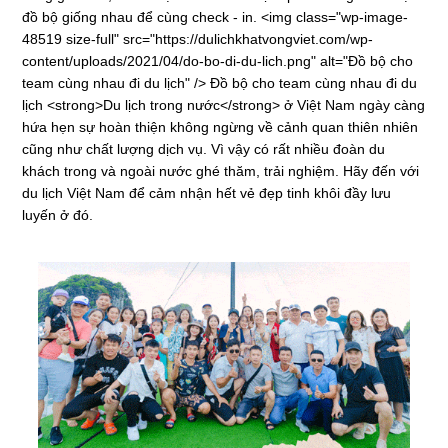
đồ bộ giống nhau để cùng check - in. <img class="wp-image-
48519 size-full" src="https://dulichkhatvongviet.com/wp-
content/uploads/2021/04/do-bo-di-du-lich.png" alt="Đồ bộ cho
team cùng nhau đi du lịch" /> Đồ bộ cho team cùng nhau đi du
lịch <strong>Du lịch trong nước</strong> ở Việt Nam ngày càng
hứa hẹn sự hoàn thiện không ngừng về cảnh quan thiên nhiên
cũng như chất lượng dịch vụ. Vì vậy có rất nhiều đoàn du
khách trong và ngoài nước ghé thăm, trải nghiệm. Hãy đến với
du lịch Việt Nam để cảm nhận hết vẻ đẹp tinh khôi đầy lưu
luyến ở đó.