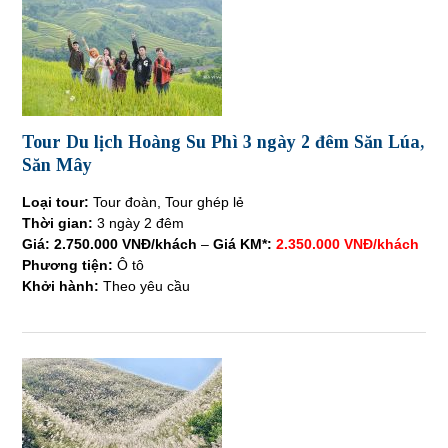
Tour Du lịch Hoàng Su Phì 3 ngày 2 đêm Săn Lúa,
Săn Mây
Loại tour:
Tour đoàn, Tour ghép lẻ
Thời gian:
3 ngày 2 đêm
Giá:
2.750.000 VNĐ/khách
–
Giá KM*:
2.350.000 VNĐ/khách
Phương tiện:
Ô tô
Khởi hành:
Theo yêu cầu