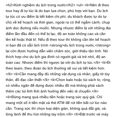
<h2>Kinh nghiệm du lịch trong nước</h2> <ul> <li>Nên đi theo
tour hay đi tự túc là do bạn lựa chọn, phù hợp với bạn. Du lịch
tự túc có ưu điểm là tiết kiệm chi phí, du khách được tự do tự
chủ về kế hoạch và thời gian, ngoài ra có thể ngắm cảnh, chụp
ảnh dọc đường nếu muốn. Nhưng nhược điểm là với những địa
điểm lần đầu đến có thể bị lạc, độ an toàn không cao và cần
lên kế hoặc thật kĩ. Nếu đi theo tour thì không cần lên kế hoạch
vì bạn đã có sẵn lịch trình <strong>du lịch trong nước,</strong>
lại còn được hướng dẫn viên chăm sóc, giới thiệu tận tình. Nó
thích hợp cho du lịch gia đình có người già và trẻ nhỏ, độ an
toàn cao. Nhược điểm thì ngược lại với du lịch tự túc.</li> <li>Đi
theo team, theo đoàn du lịch thường sẽ vui và tiết kiệm hơn.
</li> <li>Cần mang đầy đủ những vật dụng cá nhân, giấy tờ tùy
thân, đồ đạc cần thiết.</li> <li>Chọn balo hoặc túi xách to, rộng,
có nhiều ngăn để đựng được nhiều đồ mà không phải xách
thêm các túi lỉnh lỉnh ảnh hưởng đến việc di chuyển.</li>
<li>Đừng mang quá nhiều tiền hoặc trang sức quý giá. Chỉ
mang một số ít tiền mặt và thẻ ATM để rút tiền bất cứ lúc nào
cần. Trang sức thì chọn loại diện giản, không quá đắt giá, và
lóng lánh để thu hút những tay trộm.</li> <li>Đặt trước vé máy