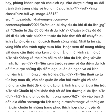
bay, phòng khách sạn và các dịch vụ. Vừa được hưởng ưu đãi
tránh tình trạng cháy vé trong mùa du lịch.</li> </ul> <img
class="size-full wp-image-48515"
src="https://dulichkhatvongviet.com/wp-
content/uploads/2021/04/chuan-bi-day-du-do-khi-di-du-lich.jpg"
alt="Chuẩn bị đầy đủ đồ khi đi du lịch" /> Chuẩn bị đầy đủ đồ
khi đi du lịch <ul> <li>Xem trước dự báo thời tiết để chuyến du
lịch sắp tới diễn ra một cách thành công nhất. Nhất là tới các
vùng biển cần tránh ngày mưa bão. Hoặc xem để mang những
vật dụng cần thiết như kem chống nắng, mũ, kính râm, ô dù...
</li> <li>Không xả rác bừa bãi ra các khu du lịch, ứng xử văn
minh, lịch sự.</li> <li>Nên xem trước review về địa điểm du lịch
để tìm được những địa điểm đẹp, quán ăn ngon và có kinh
nghiệm tránh những chiêu trò lừa đảo.</li> <li>Nếu thuê xe tự
túc hay mua đồ, vào các quán ăn cần hỏi trước giá và các
thông tin cần thiết để không gặp phải tình trạng phá giá lên trời.
</li> <li>Chuẩn bị sức khỏe thật tốt để lên đường đi du lịch.</li>
</ul> <h2>Trang phục du lịch trong nước</h2> Tùy vào bạn đi
đến địa điểm <strong>du lịch trong nước</strong> và thời gian
mà cần chuẩn bị những trang phục thích hợp cho chuyến đi