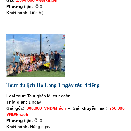
Giá:
1.500.000 VNĐ/khách
Phương tiện:
Ôtô
Khởi hành
: Liên hệ
Tour du lịch Hạ Long 1 ngày tàu 4 tiếng
Loại tour:
Tour ghép lẻ, tour đoàn
Thời gian:
1 ngày
Giá gốc:
900.000 VNĐ/khách
–
Giá khuyến mãi:
750.000
VNĐ/khách
Phương tiện:
Ô tô
Khởi hành:
Hàng ngày