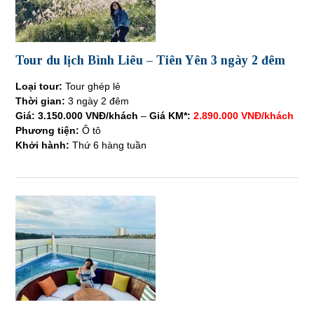
Tour du lịch Bình Liêu – Tiên Yên 3 ngày 2 đêm
Loại tour:
Tour ghép lẻ
Thời gian:
3 ngày 2 đêm
Giá:
3.150.000 VNĐ/khách
–
Giá KM*:
2.890.000 VNĐ/khách
Phương tiện:
Ô tô
Khởi hành:
Thứ 6 hàng tuần