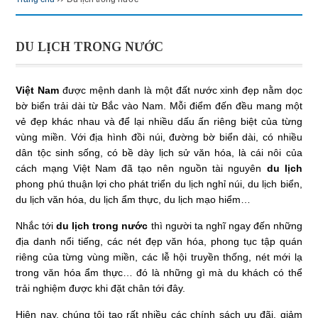
DU LỊCH TRONG NƯỚC
Việt Nam
được mệnh danh là một đất nước xinh đẹp nằm dọc
bờ biển trải dài từ Bắc vào Nam. Mỗi điểm đến đều mang một
vẻ đẹp khác nhau và để lại nhiều dấu ấn riêng biệt của từng
vùng miền. Với địa hình đồi núi, đường bờ biển dài, có nhiều
dân tộc sinh sống, có bề dày lịch sử văn hóa, là cái nôi của
cách mạng Việt Nam đã tạo nên nguồn tài nguyên
du lịch
phong phú thuận lợi cho phát triển du lịch nghỉ núi, du lịch biển,
du lịch văn hóa, du lịch ẩm thực, du lịch mạo hiểm…
Nhắc tới
du lịch trong nước
thì người ta nghĩ ngay đến những
địa danh nổi tiếng, các nét đẹp văn hóa, phong tục tập quán
riêng của từng vùng miền, các lễ hội truyền thống, nét mới lạ
trong văn hóa ẩm thực… đó là những gì mà du khách có thể
trải nghiệm được khi đặt chân tới đây.
Hiện nay, chúng tôi tạo rất nhiều các chính sách ưu đãi, giảm