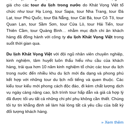
giá cho các
tour du lịch trong nước
do Khát Vọng Việt tổ
chức như tour Hạ Long, tour Sapa, tour Nha Trang, tour Đà
Lạt, tour Phú Quốc, tour Đà Nẵng, tour Cát Bà, tour Cô Tô, tour
Quan Lạn, tour Sầm Sơn, tour Cửa Lò, tour Hải Tiến, tour
Thiên Cầm, tour Quảng Bình… nhằm mục địch chi ân khách
hàng đã đồng hành với công ty
du lịch Khát Vọng Việt
trong
suốt thời gian qua.
Du lịch Khát Vọng Việt
với đội ngũ nhân viên chuyên nghiệp,
kinh nghiệm, tâm huyết luôn thấu hiểu nhu cầu của khách
hàng, trải qua hơn 10 năm kinh nghiệm tổ chức các tour du lịch
trong nước đến nhiều khu du lịch mới đa dạng và phong phú
kết hợp với những tour du lịch nổi tiếng và quen thuộc. Các
kiểu tour kiểu mới phong cách độc đáo, đi kèm chất lượng dịch
vụ ngày càng nâng cao, lịch trình tour hấp dẫn và giả cả hợp lý
đã được tối ưu tất cả những chi phí phụ không cần thiết. Chúng
tôi tự tin khẳng định sẽ làm hài lòng tất cả yêu cầu của bất kỳ
đối tượng khách hàng.
» Xem thêm