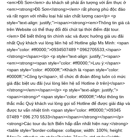
<em>Đồ Sơn</em> du khách sẽ phải ấn tượng với ẩm thực ở
<em><strong>Đồ Sơn</strong></em> rất phong phú độc đáo
và rất ngon với nhiều loại hải sản chất lượng cao</p> <p
style="text-align: justify;"><span><strong><em>Thông tin giá cả
trên Website có thể thay đổi đôi chút tại thời điểm đặt tour.
</em> Để biết thông tin chính xác và được hưởng giá ưu đãi
nhất Quý khách vui lòng liên hệ số Hotline gặp Ms Minh: <span
style="color: #ff0000;">0934507489 * 0962705533,</span>
</strong></span></p> <p style="text-align: justify;"><span>
<em><strong><span style="color: #ff0000;">Lưu ý:</span>
<span style="color: #0000ff;">Khách là <span style="color:
#0000ff;">Công ty</span>, tổ chức đi đoàn đông luôn có mức
giá đặc biệt ưu đãi (vui lòng liên hệ số Hotline ở trên)</span>
</strong></em></span></p> <p style="text-align: justify;">
<span><strong>* <span style="color: #0000ff;">Mọi thông tin
thắc mắc Quý khách vui lòng gọi số Hotline để được giải đáp và
được tư vấn nhiệt tình <span style="color: #ff0000;">09345
07489 * 096 270 5533</span></span></strong></span></p>
<strong>Các tour du lịch Biển hấp dẫn nhất hiện nay:</strong>
<table style="border-collapse: collapse; width: 100%; height: