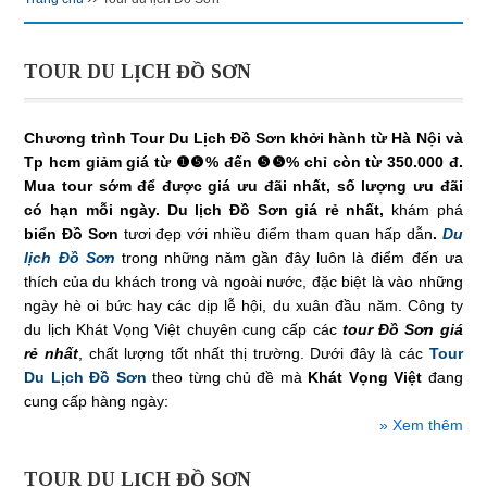
TOUR DU LỊCH ĐỒ SƠN
Chương trình
Tour Du Lịch Đồ Sơn
khởi hành từ Hà Nội và
Tp hcm giảm giá từ ❶❺% đến ❺❺% chỉ còn từ
350.000 đ
.
Mua tour sớm để được giá ưu đãi nhất, số lượng ưu đãi
có hạn mỗi ngày. Du lịch Đồ Sơn giá rẻ nhất,
khám phá
biển Đồ Sơn
tươi đẹp với nhiều điểm tham quan hấp dẫn
.
Du
lịch Đồ Sơn
trong những năm gần đây luôn là điểm đến ưa
thích của du khách trong và ngoài nước, đặc biệt là vào những
ngày hè oi bức hay các dịp lễ hội, du xuân đầu năm. Công ty
du lịch Khát Vọng Việt chuyên cung cấp các
tour Đồ Sơn giá
rẻ
nhất
, chất lượng tốt nhất thị trường. Dưới đây là các
Tour
Du Lịch Đồ Sơn
theo từng chủ đề mà
Khát Vọng Việt
đang
cung cấp hàng ngày:
» Xem thêm
TOUR DU LỊCH ĐỒ SƠN