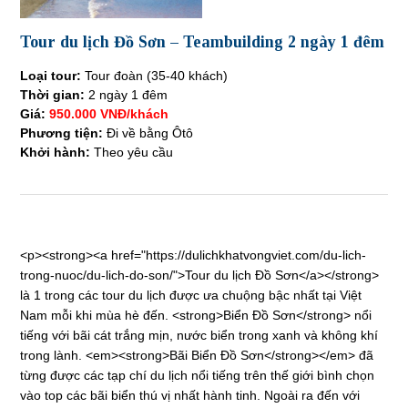
Tour du lịch Đồ Sơn – Teambuilding 2 ngày 1 đêm
Loại tour:
Tour đoàn (35-40 khách)
Thời gian:
2 ngày 1 đêm
Giá:
950.000 VNĐ/khách
Phương tiện:
Đi về bằng Ôtô
Khởi hành:
Theo yêu cầu
<p><strong><a href="https://dulichkhatvongviet.com/du-lich-
trong-nuoc/du-lich-do-son/">Tour du lịch Đồ Sơn</a></strong>
là 1 trong các tour du lịch được ưa chuộng bậc nhất tại Việt
Nam mỗi khi mùa hè đến. <strong>Biển Đồ Sơn</strong> nổi
tiếng với bãi cát trắng mịn, nước biển trong xanh và không khí
trong lành. <em><strong>Bãi Biển Đồ Sơn</strong></em> đã
từng được các tạp chí du lịch nổi tiếng trên thế giới bình chọn
vào top các bãi biển thú vị nhất hành tinh. Ngoài ra đến với