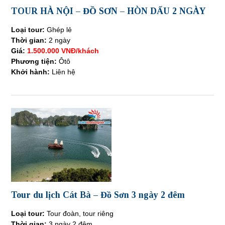
TOUR HÀ NỘI – ĐỒ SƠN – HÒN DẤU 2 NGÀY
Loại tour:
Ghép lẻ
Thời gian:
2 ngày
Giá:
1.500.000 VNĐ/khách
Phương tiện:
Ôtô
Khởi hành:
Liên hệ
Tour du lịch Cát Bà – Đồ Sơn 3 ngày 2 đêm
Loại tour:
Tour đoàn, tour riêng
Thời gian:
3 ngày 2 đêm