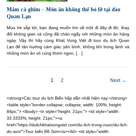
Mắm cà ghim – Món ăn không thể bỏ lỡ tại đảo
Quan Lạn
Mùa hè sắp tới, bạn đang muốn tìm về một đi đây đi đó, thay
đổi không gian và cũng đã chán ngấy với những món ăn hàng
ngày. Vậy thì hãy cùng Khát Vọng Việt đi tour du lịch Quan
Lạn để tận hưởng cảm giác yên bình, không khí trong lành và
những món ăn vô cùng thơm ngon, […]
1
2
Next →
<strong>Các tour du lịch Biển hấp dẫn nhất hiện nay:</strong>
<table style="border-collapse: collapse; width: 100%; height:
84px;"> <tbody> <tr style="height: 21px;"> <td style="width:
33.3333%; height: 21px;"><a
href="https://dulichkhatvongviet.com/du-lich-trong-nuoc/du-lich-
do-son/">Tour biển Đồ Sơn</a></td> <td style="width: