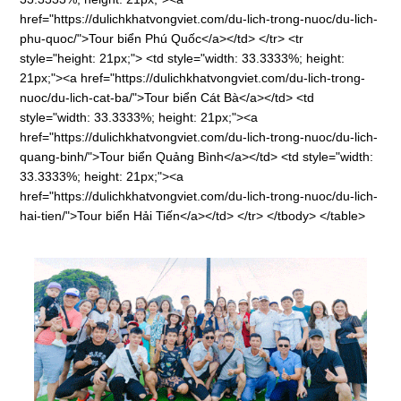
href="https://dulichkhatvongviet.com/du-lich-trong-nuoc/du-lich-
phu-quoc/">Tour biển Phú Quốc</a></td> </tr> <tr
style="height: 21px;"> <td style="width: 33.3333%; height:
21px;"><a href="https://dulichkhatvongviet.com/du-lich-trong-
nuoc/du-lich-cat-ba/">Tour biển Cát Bà</a></td> <td
style="width: 33.3333%; height: 21px;"><a
href="https://dulichkhatvongviet.com/du-lich-trong-nuoc/du-lich-
quang-binh/">Tour biển Quảng Bình</a></td> <td style="width:
33.3333%; height: 21px;"><a
href="https://dulichkhatvongviet.com/du-lich-trong-nuoc/du-lich-
hai-tien/">Tour biển Hải Tiến</a></td> </tr> </tbody> </table>