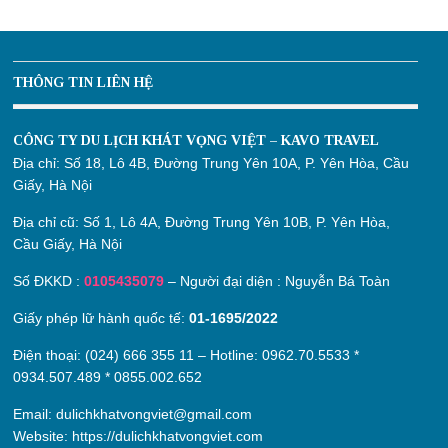
THÔNG TIN LIÊN HỆ
CÔNG TY DU LỊCH KHÁT VỌNG VIỆT – KAVO TRAVEL
Địa chỉ:
Số 18, Lô 4B, Đường Trung Yên 10A, P. Yên Hòa, Cầu
Giấy, Hà Nội
Địa chỉ cũ:
Số 1, Lô 4A, Đường Trung Yên 10B, P. Yên Hòa,
Cầu Giấy, Hà Nội
Số ĐKKD :
0105435079
– Người đại diện : Nguyễn Bá Toàn
Giấy phép lữ hành quốc tế:
01-1695/2022
Điện thoại: (024) 666 355 11 – Hotline:
0962.70.5533
*
0934.507.489
*
0855.002.652
Email:
dulichkhatvongviet@gmail.com
Website:
https://dulichkhatvongviet.com