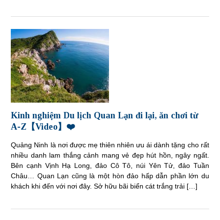
Kinh nghiệm Du lịch Quan Lạn đi lại, ăn chơi từ
A-Z【Video】❤️
Quảng Ninh là nơi được mẹ thiên nhiên ưu ái dành tặng cho rất
nhiều danh lam thắng cảnh mang vẻ đẹp hút hồn, ngây ngất.
Bên cạnh Vịnh Hạ Long, đảo Cô Tô, núi Yên Tử, đảo Tuần
Châu… Quan Lạn cũng là một hòn đảo hấp dẫn phần lớn du
khách khi đến với nơi đây. Sở hữu bãi biển cát trắng trải […]