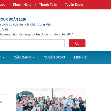
Lực
Khách Hàng
Thanh Toán
Tuyển Dụng
|
|
|
TOUR ĐOÀN 2026
 dịch vụ của du lịch Khát Vọng Việt
 Việt
hương hiệu nổi tiếng, uy tín được tin dùng từ 2014
C
CẨM NANG
TUYỂN DỤNG
LIÊN HỆ
ách