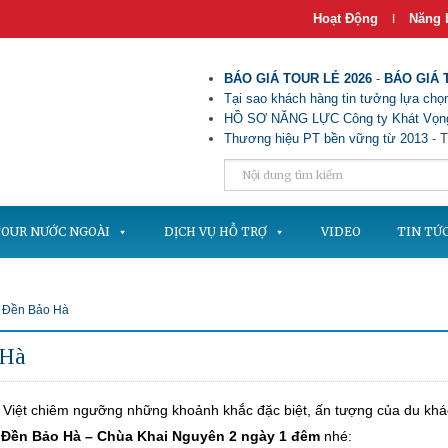
Hoạt Động
Năng 
|
BÁO GIÁ TOUR LẺ 2026
-
BÁO GIÁ 
Tại sao khách hàng tin tưởng lựa chọn
HỒ SƠ NĂNG LỰC Công ty Khát Vọng
Thương hiệu PT bền vững từ 2013
- T
OUR NƯỚC NGOÀI
DỊCH VỤ HỖ TRỢ
VIDEO
TIN TỨ
h Đền Bảo Hà
 Hà
 Việt chiêm ngưỡng những khoảnh khắc đặc biệt, ấn tượng của du kh
h
Đền Bảo Hà – Chùa Khai Nguyên 2 ngày 1 đêm
nhé: