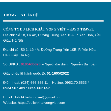
THÔNG TIN LIÊN HỆ
CÔNG TY DU LỊCH KHÁT VỌNG VIỆT – KAVO TRAVEL
Địa chỉ:
Số 18, Lô 4B, Đường Trung Yên 10A, P. Yên Hòa, Cầu
Giấy, Hà Nội
Địa chỉ cũ:
Số 1, Lô 4A, Đường Trung Yên 10B, P. Yên Hòa,
Cầu Giấy, Hà Nội
Số ĐKKD :
0105435079
– Người đại diện : Nguyễn Bá Toàn
Giấy phép lữ hành quốc tế:
01-1695/2022
Điện thoại: (024) 666 355 11 – Hotline:
0962.70.5533
*
0934.507.489
*
0855.002.652
Email:
dulichkhatvongviet@gmail.com
Website:
https://dulichkhatvongviet.com