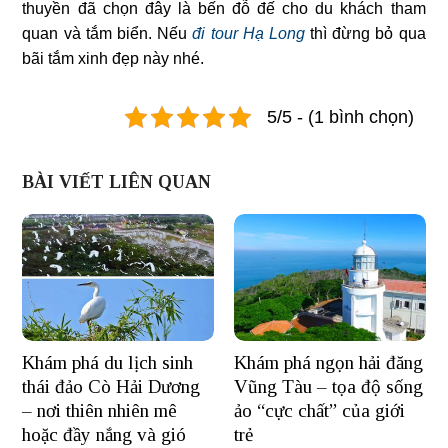
thuyền đã chọn đây là bến đỗ đế cho du khách tham
quan và tắm biển. Nếu
đi tour Hạ Long
thì đừng bỏ qua
bãi tắm xinh đẹp này nhé.
5/5 - (1 bình chọn)
BÀI VIẾT LIÊN QUAN
Khám phá du lịch sinh
Khám phá ngọn hải đăng
thái đảo Cò Hải Dương
Vũng Tàu – tọa độ sống
– nơi thiên nhiên mê
ảo “cực chất” của giới
hoặc đầy nắng và gió
trẻ