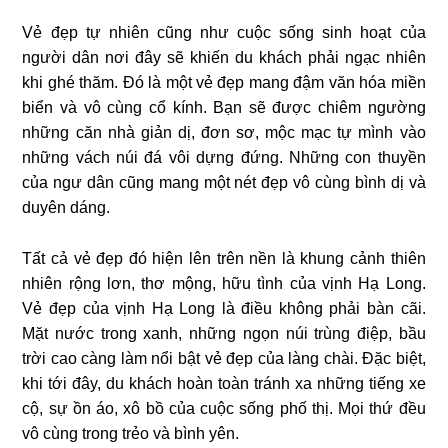
Vẻ đẹp tự nhiên cũng như cuộc sống sinh hoạt của
người dân nơi đây sẽ khiến du khách phải ngạc nhiên
khi ghé thăm. Đó là một vẻ đẹp mang đậm văn hóa miền
biển và vô cùng cổ kính. Bạn sẽ được chiêm ngường
những căn nhà giản dị, đơn sơ, mộc mạc tự mình vào
những vách núi đá vôi dựng đứng. Những con thuyền
của ngư dân cũng mang một nét đẹp vô cùng bình dị và
duyên dáng.
Tất cả vẻ đẹp đó hiện lên trên nền là khung cảnh thiên
nhiên rộng lơn, thơ mộng, hữu tình của vịnh Hạ Long.
Vẻ đẹp của vịnh Hạ Long là điều không phải bàn cãi.
Mặt nước trong xanh, những ngọn núi trùng điệp, bầu
trời cao càng làm nổi bật vẻ đẹp của làng chài. Đặc biệt,
khi tới đây, du khách hoàn toàn tránh xa những tiếng xe
cộ, sự ồn áo, xô bồ của cuộc sống phố thị. Mọi thứ đều
vô cùng trong trẻo và bình yên.