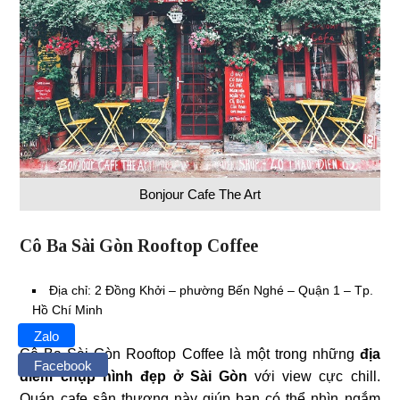
Bonjour Cafe The Art
Cô Ba Sài Gòn Rooftop Coffee
Địa chỉ: 2 Đồng Khởi – phường Bến Nghé – Quận 1 – Tp.
Hồ Chí Minh
Zalo
Cô Ba Sài Gòn Rooftop Coffee là một trong những
địa
Facebook
điểm chụp hình đẹp ở Sài Gòn
với view cực chill.
Quán cafe sân thượng này giúp bạn có thể nhìn ngắm