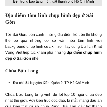
Bên trong bảo tàng mỹ thuật thành phố Hồ Chí Minh
Địa điểm tâm linh chụp hình đẹp ở Sài
Gòn
Tới Sài Gòn, bên cạnh những địa điểm kể trên thì không
thể bỏ qua những cơ sở văn hóa tâm linh với
background chụp hình cực xịn sò. Hãy cùng Du lịch Khát
Vọng Việt tiếp tục khám phá những
địa điểm chụp hình
đẹp ở Sài Gòn
nhé.
Chùa Bửu Long
Địa chỉ: 81 Nguyễn Xiển, Quận 9, TP. Hồ Chí Minh
Chùa Bửu Long từng vinh dự lọt top 10 ngôi chùa đẹp
nhất thế giới. Với kiến trúc độc đáo, lạ mắt, mang dấu ấn
của kiến trúc xứ sở chùa Vàng Thái Lan, đây trở thành