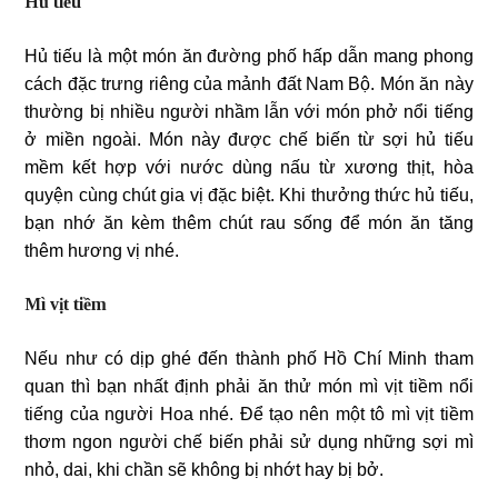
Hủ tiếu
Hủ tiếu là một món ăn đường phố hấp dẫn mang phong
cách đặc trưng riêng của mảnh đất Nam Bộ. Món ăn này
thường bị nhiều người nhầm lẫn với món phở nổi tiếng
ở miền ngoài. Món này được chế biến từ sợi hủ tiếu
mềm kết hợp với nước dùng nấu từ xương thịt, hòa
quyện cùng chút gia vị đặc biệt. Khi thưởng thức hủ tiếu,
bạn nhớ ăn kèm thêm chút rau sống để món ăn tăng
thêm hương vị nhé.
Mì vịt tiềm
Nếu như có dịp ghé đến thành phố Hồ Chí Minh tham
quan thì bạn nhất định phải ăn thử món mì vịt tiềm nổi
tiếng của người Hoa nhé. Để tạo nên một tô mì vịt tiềm
thơm ngon người chế biến phải sử dụng những sợi mì
nhỏ, dai, khi chần sẽ không bị nhớt hay bị bở.