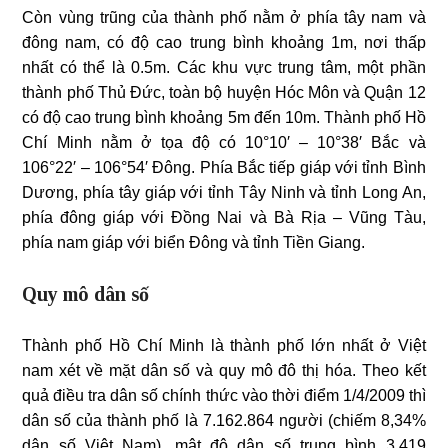
Còn vùng trũng của thành phố nằm ở phía tây nam và
đông nam, có độ cao trung bình khoảng 1m, nơi thấp
nhất có thể là 0.5m. Các khu vực trung tâm, một phần
thành phố Thủ Đức, toàn bộ huyện Hóc Môn và Quận 12
có độ cao trung bình khoảng 5m đến 10m. Thành phố Hồ
Chí Minh nằm ở tọa độ có 10°10′ – 10°38′ Bắc và
106°22′ – 106°54′ Đông. Phía Bắc tiếp giáp với tỉnh Bình
Dương, phía tây giáp với tỉnh Tây Ninh và tỉnh Long An,
phía đông giáp với Đồng Nai và Bà Rịa – Vũng Tàu,
phía nam giáp với biển Đông và tỉnh Tiền Giang.
Quy mô dân số
Thành phố Hồ Chí Minh là thành phố lớn nhất ở Việt
nam xét về mặt dân số và quy mô đô thị hóa. Theo kết
quả điều tra dân số chính thức vào thời điểm 1/4/2009 thì
dân số của thành phố là 7.162.864 người (chiếm 8,34%
dân số Việt Nam), mật độ dân số trung bình 3.419