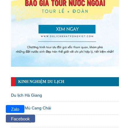
KINH NGHIỆM DU LỊCH
Du lịch Hà Giang
Du lịch Mù Cang Chải
Zalo
Facebook
Du lịch Sapa