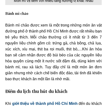
Món mì vịt tiềm với nhiều tầng hương vị khác nhau
Bánh mì chảo
Bánh mì chảo được xem là một trong những món ăn vặt
đường phố ở thành phố Hồ Chí Minh được rất nhiều bạn
trẻ yêu thích. Mỗi chảo thường có ít nhất từ 3 đến 7
nguyên liệu chính gồm có: trứng gà, chà bông, chả lụa,
xúc xích, xíu mại, thịt ba rọi muối, thịt bò,…Khi ăn hòa
bạn sẽ cảm nhận được độ bùi béo của các nguyên liệu
hòa quyện cùng một ít nước sốt đậm đà, dùng kèm với
bánh mì, rau xà lách. Tuy đây chỉ là một món ăn đơn
giản nhưng nhờ cách chế biến độc đáo, tài tình đã khiến
bao thực khách ăn một lần là nhớ mãi.
Điểm du lịch thu hút du khách
Khi
giới thiệu về thành phố Hồ Chí Minh
đến du khách