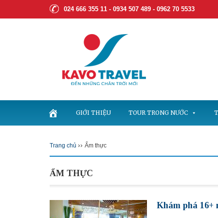
024 666 355 11 - 0934 507 489 -
0962 70 5533
GIỚI THIỆU
TOUR TRONG NƯỚC
T
››
Trang chủ
Ẩm thực
ẨM THỰC
Khám phá 16+ nh