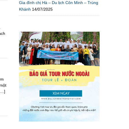
Gia đình chị Hà – Du lịch Côn Minh – Trùng
Khánh
14/07/2025
a
ách
ơm
 một
[…]