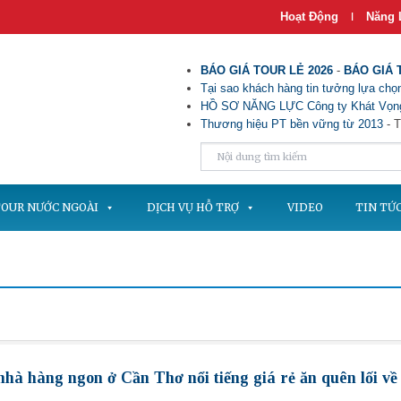
Hoạt Động
Năng 
|
BÁO GIÁ TOUR LẺ 2026
-
BÁO GIÁ 
Tại sao khách hàng tin tưởng lựa chọn
HỒ SƠ NĂNG LỰC Công ty Khát Vọng
Thương hiệu PT bền vững từ 2013
- T
OUR NƯỚC NGOÀI
DỊCH VỤ HỖ TRỢ
VIDEO
TIN TỨ
à hàng ngon ở Cần Thơ nổi tiếng giá rẻ ăn quên lối về