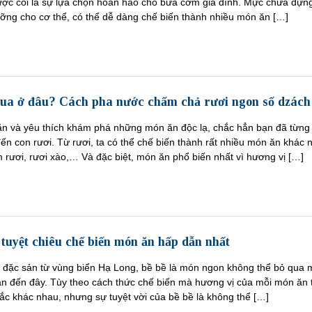
ược coi là sự lựa chọn hoàn hảo cho bữa cơm gia đình. Mực chứa đựn
dưỡng cho cơ thể, có thể dễ dàng chế biến thành nhiều món ăn […]
ua ở đâu? Cách pha nước chấm chả rươi ngon số dzách
ăn và yêu thích khám phá những món ăn độc lạ, chắc hẳn bạn đã từng 
ến con rươi. Từ rươi, ta có thể chế biến thành rất nhiều món ăn khác 
 rươi, rươi xào,… Và đặc biệt, món ăn phổ biến nhất vì hương vị […]
tuyệt chiêu chế biến món ăn hấp dẫn nhất
 đặc sản từ vùng biển Hạ Long, bề bề là món ngon không thể bỏ qua 
hân đến đây. Tùy theo cách thức chế biến mà hương vị của mỗi món ăn 
ắc khác nhau, nhưng sự tuyệt vời của bề bề là không thể […]