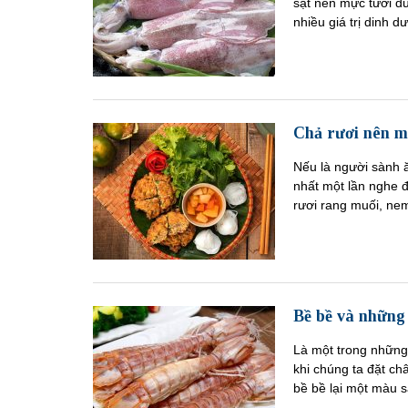
sật nên mực tươi đ
nhiều giá trị dinh 
Chả rươi nên m
Nếu là người sành 
nhất một lần nghe đ
rươi rang muối, nem
Bề bề và những 
Là một trong những
khi chúng ta đặt c
bề bề lại một màu s