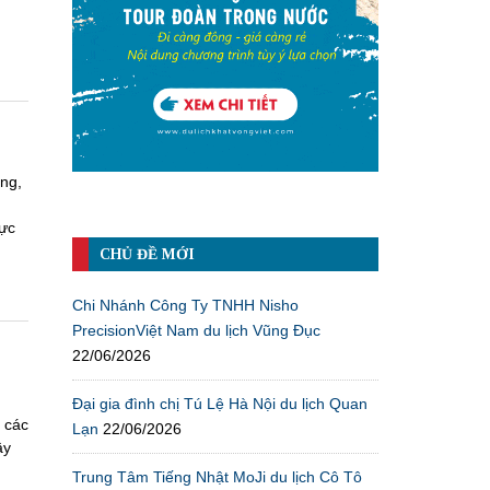
ắng,
hực
CHỦ ĐỀ MỚI
Chi Nhánh Công Ty TNHH Nisho
PrecisionViệt Nam du lịch Vũng Đục
22/06/2026
Đại gia đình chị Tú Lệ Hà Nội du lịch Quan
 các
Lạn
22/06/2026
ậy
Trung Tâm Tiếng Nhật MoJi du lịch Cô Tô