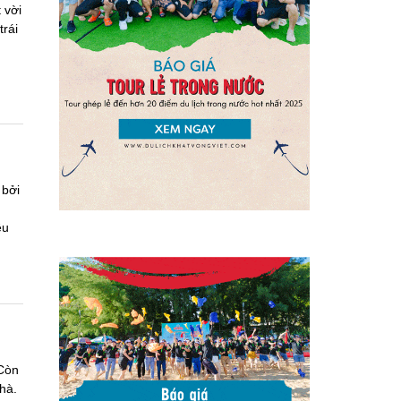
 vời
trái
 bởi
ều
 Còn
hà.