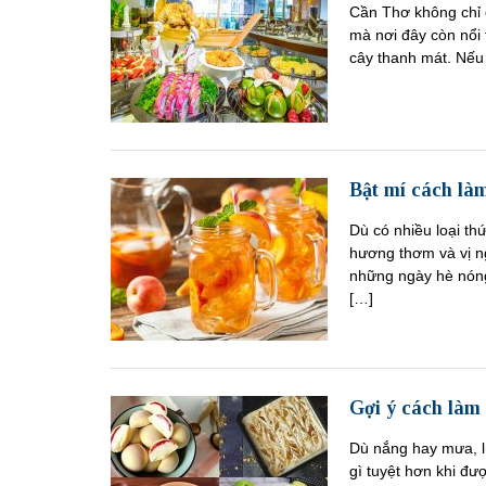
Cần Thơ không chỉ đ
mà nơi đây còn nổi 
cây thanh mát. Nếu
Bật mí cách làm
Dù có nhiều loại th
hương thơm và vị ng
những ngày hè nóng
[…]
Gợi ý cách làm
Dù nắng hay mưa, lú
gì tuyệt hơn khi đư