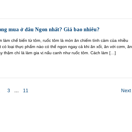
ng mua ở đâu Ngon nhất? Giá bao nhiêu?
 làm chế biến từ tôm, ruốc tôm là món ăn chiếm tình cảm của nhiều
ít có loại thực phẩm nào có thể ngon ngay cả khi ăn xổi, ăn với cơm, ăn
y thậm chí là làm gia vị nấu canh như ruốc tôm. Cách làm […]
2
3
…
11
Next