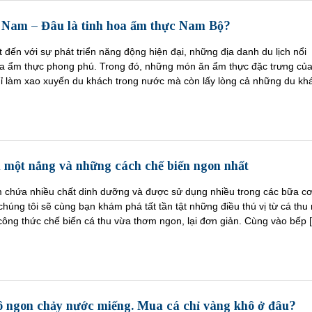
Nam – Đâu là tinh hoa ẩm thực Nam Bộ?
đến với sự phát triển năng động hiện đại, những địa danh du lịch nổi
óa ẩm thực phong phú. Trong đó, những món ăn ẩm thực đặc trưng củ
 làm xao xuyến du khách trong nước mà còn lấy lòng cả những du kh
u một nắng và những cách chế biến ngon nhất
m chứa nhiều chất dinh dưỡng và được sử dụng nhiều trong các bữa c
chúng tôi sẽ cùng bạn khám phá tất tần tật những điều thú vị từ cá thu
ông thức chế biến cá thu vừa thơm ngon, lại đơn giản. Cùng vào bếp 
ô ngon chảy nước miếng. Mua cá chỉ vàng khô ở đâu?