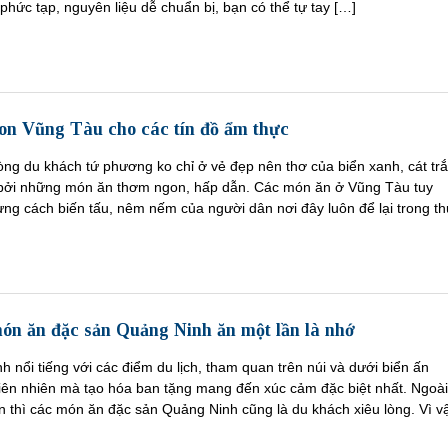
phức tạp, nguyên liệu dễ chuẩn bị, bạn có thể tự tay […]
n Vũng Tàu cho các tín đồ ẩm thực
ng du khách tứ phương ko chỉ ở vẻ đẹp nên thơ của biển xanh, cát tr
bởi những món ăn thơm ngon, hấp dẫn. Các món ăn ở Vũng Tàu tuy
ng cách biến tấu, nêm nếm của người dân nơi đây luôn để lại trong t
ón ăn đặc sản Quảng Ninh ăn một lần là nhớ
 nổi tiếng với các điểm du lịch, tham quan trên núi và dưới biển ấn
hiên nhiên mà tạo hóa ban tặng mang đến xúc cảm đặc biệt nhất. Ngoài
n thì các món ăn đặc sản Quảng Ninh cũng là du khách xiêu lòng. Vì v