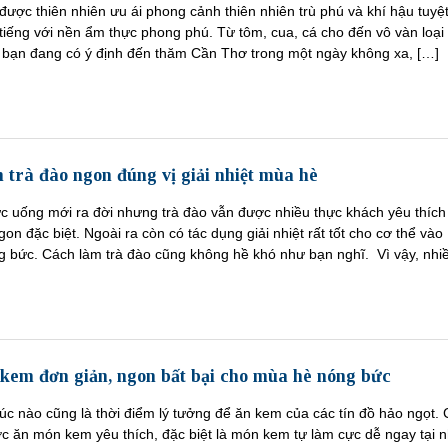
ược thiên nhiên ưu ái phong cảnh thiên nhiên trù phú và khí hậu tuyệt
tiếng với nền ẩm thực phong phú. Từ tôm, cua, cá cho đến vô vàn loại 
 bạn đang có ý định đến thăm Cần Thơ trong một ngày không xa, […]
 trà đào ngon đúng vị giải nhiệt mùa hè
ức uống mới ra đời nhưng trà đào vẫn được nhiều thực khách yêu thích
on đặc biệt. Ngoài ra còn có tác dụng giải nhiệt rất tốt cho cơ thể vào
 bức. Cách làm trà đào cũng không hề khó như bạn nghĩ. Vì vậy, nhi
 kem đơn giản, ngon bất bại cho mùa hè nóng bức
c nào cũng là thời điểm lý tưởng để ăn kem của các tín đồ hảo ngọt.
ợc ăn món kem yêu thích, đặc biệt là món kem tự làm cực dễ ngay tại n