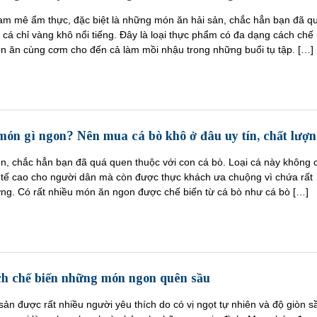
am mê ẩm thực, đặc biệt là những món ăn hải sản, chắc hẳn bạn đã q
cá chỉ vàng khô nổi tiếng. Đây là loại thực phẩm có đa dạng cách chế
ón ăn cùng cơm cho đến cả làm mồi nhậu trong những buổi tụ tập. […]
món gì ngon? Nên mua cá bò khô ở đâu uy tín, chất lượ
n, chắc hẳn bạn đã quá quen thuộc với con cá bò. Loại cá này không c
nh tế cao cho người dân mà còn được thực khách ưa chuộng vì chứa rất
ỡng. Có rất nhiều món ăn ngon được chế biến từ cá bò như cá bò […]
h chế biến những món ngon quên sầu
 sản được rất nhiều người yêu thích do có vị ngọt tự nhiên và độ giòn s