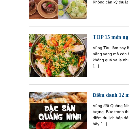
Không cần kỹ thuật 
TOP 15 món ngo
Vũng Tàu làm say lò
nắng vàng mà còn 
không quá xa lạ như
[…]
Điểm danh 12 m
Vùng đất Quảng Ninh
tượng. Bức tranh t
điểm du lịch hấp dẫ
hãy […]