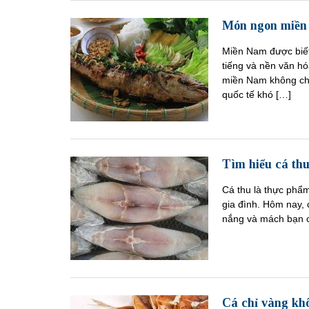
Món ngon miền 
Miền Nam được biết 
tiếng và nền văn h
miền Nam không chỉ
quốc tế khó […]
Tìm hiểu cá th
Cá thu là thực phẩ
gia đình. Hôm nay, 
nắng và mách bạn c
Cá chỉ vàng kh