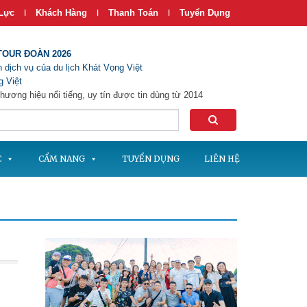
Lực
Khách Hàng
Thanh Toán
Tuyển Dụng
|
|
|
TOUR ĐOÀN 2026
 dịch vụ của du lịch Khát Vọng Việt
 Việt
hương hiệu nổi tiếng, uy tín được tin dùng từ 2014
C
CẨM NANG
TUYỂN DỤNG
LIÊN HỆ