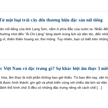
ừ một loại trái cây đến thương hiệu đặc sản nổi tiếng
yện nổi tiếng của tỉnh Lạng Sơn, nằm ở phía Bắc của nước ta. Nhắc đế
thường nhớ đến “Ải Chi Lăng” lừng danh trong lịch sử dân tộc, đến nh
g vĩ, thiên thiên hoang sơ, thơ mộng. Tuy nhiên, bạn có biết trên nhữn
c Việt Nam có đặc trưng gì? Sự khác biệt ẩm thực 3 mi
 hóa, ẩm thực là một phần không bao giờ thiếu. Từ bao đời nay, văn h
 được hình thành, gìn giữ và phát triển cùng với chiều dài lịch sử dân 
lãnh thổ hình chữ S đều có những đặc trưng riêng về cách chế […]