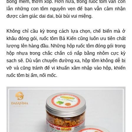
bông mềm, thơm xốp. Hơn nữa, trong ruốc tôm vẫn còn
lẫn những con tôm nguyên vẹn để bạn vẫn cảm nhận
được cảm giác dai dai, bùi bùi vui miệng.
Không chỉ cầu kỳ trong cách lựa chọn, chế biến mà ở
khâu đóng gói, ruốc tôm Bá Kiến cũng luôn ưu tiên chất
lượng lên hàng đầu. Những hộp ruốc tôm đóng gói trong
hộp nhựa trong chắc chắn có nắp bằng nhôm cực kỳ
sạch sẽ. Dù vận chuyển đường xa, hộp tôm không dễ bị
vỡ và cũng tránh để vi khuẩn xâm nhập vào hộp, khiến
ruốc tôm bị ẩm, nổi mốc.