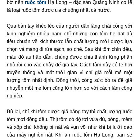
bờ nên
ruốc tôm
Hạ Long – đặc sản Quảng Ninh có lẽ
là loại ruốc tôm được ưa chuộng nhất cả nước.
Qua bàn tay khéo léo của người dân làng chài cộng với
kinh nghiệm nhiều năm, chỉ những con tôm he đạt đủ
tiêu chuẩn về kích thước lẫn chất lượng mới được lựa
chọn và mang đi rửa sạch, sơ chế. Sau khi tôm chín đều,
màu đỏ au hấp dẫn, chúng được chia thành từng phần
nhỏ rồi cho vào chày để giã tay. Cách làm này có lẽ hơi
truyền thống và mất thời gian vì chỉ giã mỗi mẻ một
lượng tôm nhất định. Đồng thời, công sức bỏ ra để giã
nhuyễn một mẻ tôm cũng lớn hơn so với cách làm công
nghiệp.
Bù lại, chỉ khi tôm được giã bằng tay thì chất lượng ruốc
tôm mới đồng đều. Thịt tôm có độ tơi vừa đủ, bông, mềm
và xốp chứ không bị nát và vụn vỡ như khi bị lưỡi dao
của máy nghiền nát. Khi ăn ruốc tôm Hạ Long, bạn sẽ