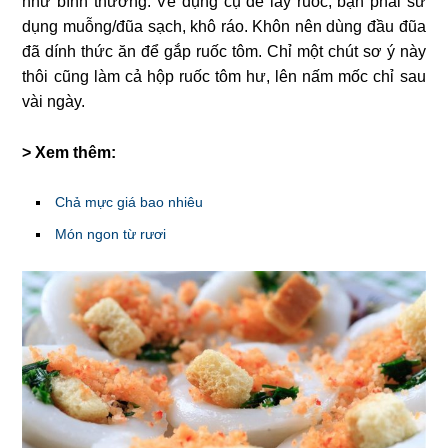
như bình thường. Về dụng cụ để lấy ruốc, bạn phải sử
dụng muỗng/đũa sạch, khô ráo. Khôn nên dùng đầu đũa
đã dính thức ăn để gắp ruốc tôm. Chỉ một chút sơ ý này
thôi cũng làm cả hộp ruốc tôm hư, lên nấm mốc chỉ sau
vài ngày.
> Xem thêm:
Chả mực giá bao nhiêu
Món ngon từ rươi