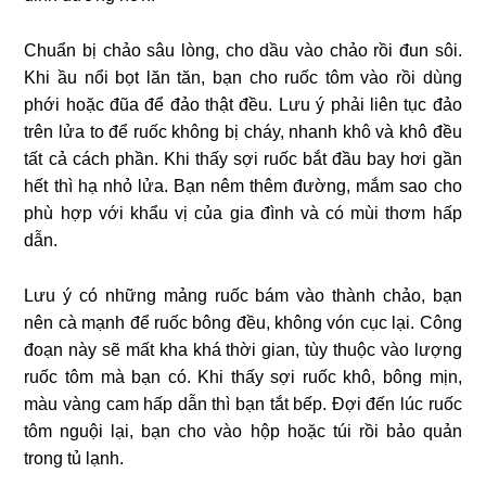
Chuẩn bị chảo sâu lòng, cho dầu vào chảo rồi đun sôi.
Khi ầu nổi bọt lăn tăn, bạn cho ruốc tôm vào rồi dùng
phới hoặc đũa để đảo thật đều. Lưu ý phải liên tục đảo
trên lửa to để ruốc không bị cháy, nhanh khô và khô đều
tất cả cách phần. Khi thấy sợi ruốc bắt đầu bay hơi gần
hết thì hạ nhỏ lửa. Bạn nêm thêm đường, mắm sao cho
phù hợp với khẩu vị của gia đình và có mùi thơm hấp
dẫn.
Lưu ý có những mảng ruốc bám vào thành chảo, bạn
nên cà mạnh để ruốc bông đều, không vón cục lại. Công
đoạn này sẽ mất kha khá thời gian, tùy thuộc vào lượng
ruốc tôm mà bạn có. Khi thấy sợi ruốc khô, bông mịn,
màu vàng cam hấp dẫn thì bạn tắt bếp. Đợi đến lúc ruốc
tôm nguội lại, bạn cho vào hộp hoặc túi rồi bảo quản
trong tủ lạnh.