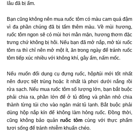
lâu đã bị ẩm.
Bạn cũng không nên mua ruốc tôm có màu cam quá đậm
vì đa phần chúng đã bị tẩm thêm màu. Về mùi hương,
ruốc tôm ngon sẽ có mùi hơi mằn mặn, hương thơm đặc
trưng chứ không bị hôi. Nếu bạn đã mở nắp, mở túi ruốc
tôm ra thì chỉ nên mở một ít, ăn trong ngày để tránh ruốc
tôm tiếp xúc nhiều với không khí, gây ẩm, nấm mốc.
Nếu muốn đổi dụng cụ đựng ruốc, hộp/túi mới tốt nhất
nên được tiệt trùng hoặc ít nhất là phơi dưới nắng rồi
rửa sạch. Nếu mua ruốc tôm số lượng lớn, bạn bắt buộc
phải chia ra, phần lớn để ở tủ đông và phần nhỏ chia
thành từng túi cho vào ngăn mát tủ lạnh. Bắt buộc phải
dùng hộp nắp kín để không làm hỏng ruốc. Đồng thời,
cũng không bảo quản
ruốc tôm
cùng với thực phẩm
tươi sống để tránh nhiễm khuẩn chéo.