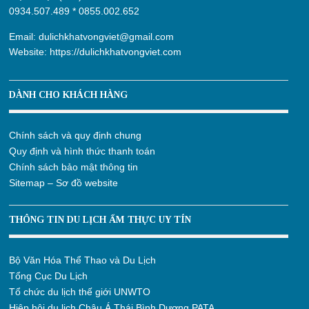
0934.507.489
*
0855.002.652
Email:
dulichkhatvongviet@gmail.com
Website:
https://dulichkhatvongviet.com
DÀNH CHO KHÁCH HÀNG
Chính sách và quy định chung
Quy định và hình thức thanh toán
Chính sách bảo mật thông tin
Sitemap – Sơ đồ website
THÔNG TIN DU LỊCH ẨM THỰC UY TÍN
Bộ Văn Hóa Thể Thao và Du Lịch
Tổng Cục Du Lịch
Tổ chức du lịch thế giới UNWTO
Hiệp hội du lịch Châu Á Thái Bình Dương PATA