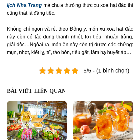
lịch Nha Trang
mà chưa thưởng thức xu xoa hạt đác thì
cũng thật là đáng tiếc.
Không chỉ ngon và rẻ, theo Đông y, món xu xoa hạt đác
này còn có tác dụng thanh nhiệt, lợi tiểu, nhuận tràng,
giải độc…Ngòai ra, món ăn này còn trị được các chứng:
mụn, nhọt, kiết lỵ, trĩ, táo bón, tiểu gắt, làm hạ huyết áp…
5/5 - (1 bình chọn)
BÀI VIẾT LIÊN QUAN