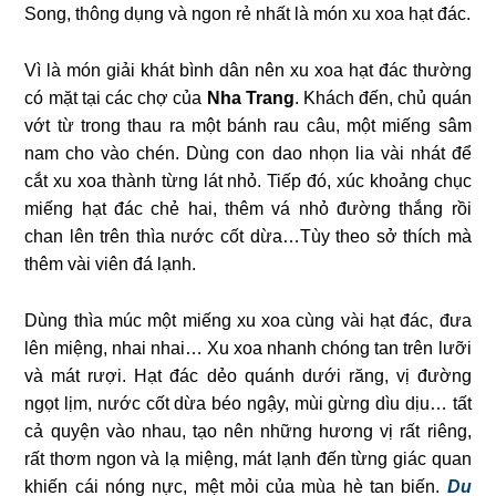
Song, thông dụng và ngon rẻ nhất là món xu xoa hạt đác.
Vì là món giải khát bình dân nên xu xoa hạt đác thường
có mặt tại các chợ của
Nha Trang
. Khách đến, chủ quán
vớt từ trong thau ra một bánh rau câu, một miếng sâm
nam cho vào chén. Dùng con dao nhọn lia vài nhát để
cắt xu xoa thành từng lát nhỏ. Tiếp đó, xúc khoảng chục
miếng hạt đác chẻ hai, thêm vá nhỏ đường thắng rồi
chan lên trên thìa nước cốt dừa…Tùy theo sở thích mà
thêm vài viên đá lạnh.
Dùng thìa múc một miếng xu xoa cùng vài hạt đác, đưa
lên miệng, nhai nhai… Xu xoa nhanh chóng tan trên lưỡi
và mát rượi. Hạt đác dẻo quánh dưới răng, vị đường
ngọt lịm, nước cốt dừa béo ngậy, mùi gừng dìu dịu… tất
cả quyện vào nhau, tạo nên những hương vị rất riêng,
rất thơm ngon và lạ miệng, mát lạnh đến từng giác quan
khiến cái nóng nực, mệt mỏi của mùa hè tan biến.
Du