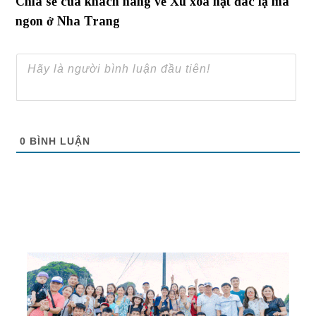
Chia sẻ của khách hàng về Xu xoa hạt đác lạ mà
ngon ở Nha Trang
0
BÌNH LUẬN