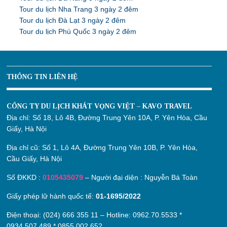
Tour du lịch Nha Trang 3 ngày 2 đêm
Tour du lịch Đà Lạt 3 ngày 2 đêm
Tour du lịch Phú Quốc 3 ngày 2 đêm
THÔNG TIN LIÊN HỆ
CÔNG TY DU LỊCH KHÁT VỌNG VIỆT – KAVO TRAVEL
Địa chỉ:
Số 18, Lô 4B, Đường Trung Yên 10A, P. Yên Hòa, Cầu
Giấy, Hà Nội
Địa chỉ cũ:
Số 1, Lô 4A, Đường Trung Yên 10B, P. Yên Hòa,
Cầu Giấy, Hà Nội
Số ĐKKD :
0105435079
– Người đại diện : Nguyễn Bá Toàn
Giấy phép lữ hành quốc tế:
01-1695/2022
Điện thoại: (024) 666 355 11 – Hotline:
0962.70.5533
*
0934.507.489
*
0855.002.652