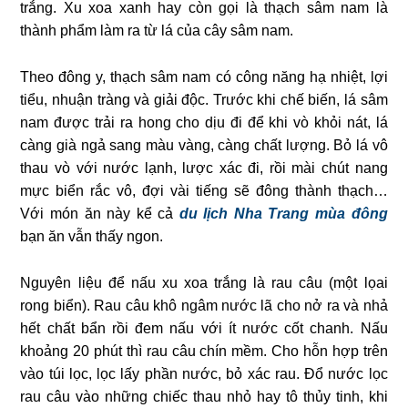
trắng. Xu xoa xanh hay còn gọi là thạch sâm nam là
thành phẩm làm ra từ lá của cây sâm nam.
Theo đông y, thạch sâm nam có công năng hạ nhiệt, lợi
tiểu, nhuận tràng và giải độc. Trước khi chế biến, lá sâm
nam được trải ra hong cho dịu đi để khi vò khỏi nát, lá
càng già ngả sang màu vàng, càng chất lượng. Bỏ lá vô
thau vò với nước lạnh, lược xác đi, rồi mài chút nang
mực biển rắc vô, đợi vài tiếng sẽ đông thành thạch…
Với món ăn này kể cả
du lịch Nha Trang mùa đông
bạn ăn vẫn thấy ngon.
Nguyên liệu để nấu xu xoa trắng là rau câu (một lọai
rong biển). Rau câu khô ngâm nước lã cho nở ra và nhả
hết chất bẩn rồi đem nấu với ít nước cốt chanh. Nấu
khoảng 20 phút thì rau câu chín mềm. Cho hỗn hợp trên
vào túi lọc, lọc lấy phần nước, bỏ xác rau. Đổ nước lọc
rau câu vào những chiếc thau nhỏ hay tô thủy tinh, khi