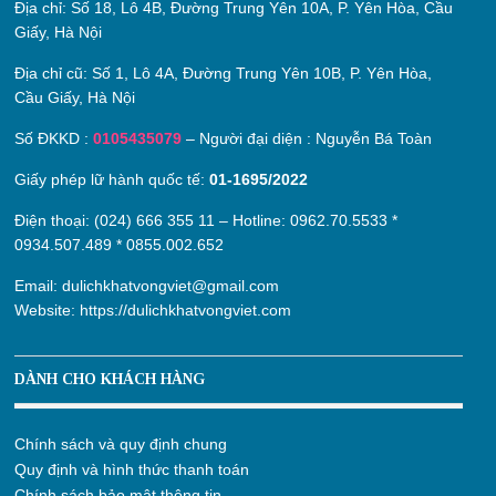
Địa chỉ:
Số 18, Lô 4B, Đường Trung Yên 10A, P. Yên Hòa, Cầu
Giấy, Hà Nội
Địa chỉ cũ:
Số 1, Lô 4A, Đường Trung Yên 10B, P. Yên Hòa,
Cầu Giấy, Hà Nội
Số ĐKKD :
0105435079
– Người đại diện : Nguyễn Bá Toàn
Giấy phép lữ hành quốc tế:
01-1695/2022
Điện thoại: (024) 666 355 11 – Hotline:
0962.70.5533
*
0934.507.489
*
0855.002.652
Email:
dulichkhatvongviet@gmail.com
Website:
https://dulichkhatvongviet.com
DÀNH CHO KHÁCH HÀNG
Chính sách và quy định chung
Quy định và hình thức thanh toán
Chính sách bảo mật thông tin