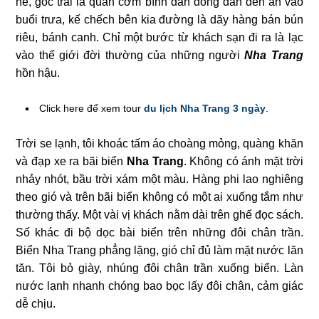
hè, góc trái là quán cơm bình dân đông dân đến ăn vào
buổi trưa, kế chếch bên kia đường là dãy hàng bán bún
riêu, bánh canh. Chỉ một bước từ khách sạn đi ra là lạc
vào thế giới đời thường của những người
Nha Trang
hồn hậu.
Click here để xem tour
du lịch Nha Trang 3 ngày
.
Trời se lạnh, tôi khoác tấm áo choàng mỏng, quàng khăn
và đạp xe ra bãi biển
Nha Trang
. Không có ánh mặt trời
nhảy nhót, bầu trời xám một màu. Hàng phi lao nghiêng
theo gió và trên bãi biển không có một ai xuống tắm như
thường thấy. Một vài vị khách nằm dài trên ghế đọc sách.
Số khác đi bộ dọc bài biển trên những đôi chân trần.
Biển Nha Trang phẳng lặng, gió chỉ đủ làm mặt nước lăn
tăn. Tôi bỏ giày, nhúng đôi chân trần xuống biển. Làn
nước lạnh nhanh chóng bao bọc lấy đôi chân, cảm giác
dễ chịu.