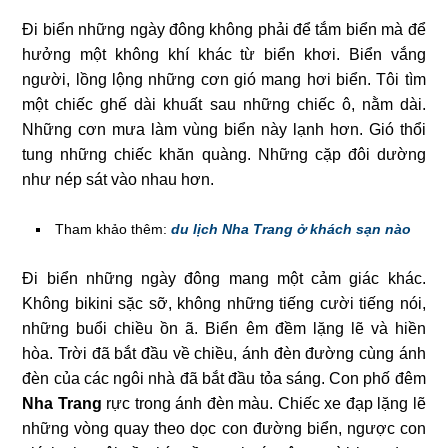
Đi biển những ngày đông không phải để tắm biển mà để
hưởng một không khí khác từ biển khơi. Biển vắng
người, lồng lộng những cơn gió mang hơi biển. Tôi tìm
một chiếc ghế dài khuất sau những chiếc ô, nằm dài.
Những cơn mưa làm vùng biển này lạnh hơn. Gió thổi
tung những chiếc khăn quàng. Những cặp đôi dường
như nép sát vào nhau hơn.
Tham khảo thêm:
du lịch Nha Trang ở khách sạn nào
Đi biển những ngày đông mang một cảm giác khác.
Không bikini sặc sỡ, không những tiếng cười tiếng nói,
những buổi chiều ồn ã. Biển êm đềm lặng lẽ và hiền
hòa. Trời đã bắt đầu về chiều, ánh đèn đường cùng ánh
đèn của các ngôi nhà đã bắt đầu tỏa sáng. Con phố đêm
Nha Trang
rực trong ánh đèn màu. Chiếc xe đạp lặng lẽ
những vòng quay theo dọc con đường biển, ngược con