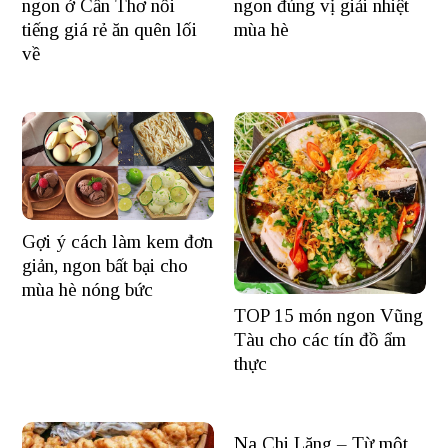
ngon ở Cần Thơ nổi
ngon đúng vị giải nhiệt
tiếng giá rẻ ăn quên lối
mùa hè
về
Gợi ý cách làm kem đơn
giản, ngon bất bại cho
mùa hè nóng bức
TOP 15 món ngon Vũng
Tàu cho các tín đồ ẩm
thực
Na Chi Lăng – Từ một