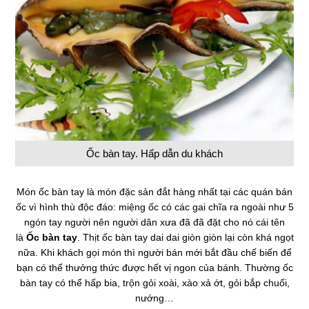
Ốc bàn tay. Hấp dẫn du khách
Món ốc bàn tay là món đặc sản đắt hàng nhất tại các quán bán
ốc vì hình thù độc đáo: miệng ốc có các gai chĩa ra ngoài như 5
ngón tay người nên người dân xưa đã đã đặt cho nó cái tên
là
Ốc bàn tay
. Thịt ốc bàn tay dai dai giòn giòn lại còn khá ngọt
nữa. Khi khách gọi món thì người bán mới bắt đầu chế biến để
bạn có thể thưởng thức được hết vị ngon của bánh. Thường ốc
bàn tay có thể hấp bia, trộn gỏi xoài, xào xả ớt, gỏi bắp chuối,
nướng…