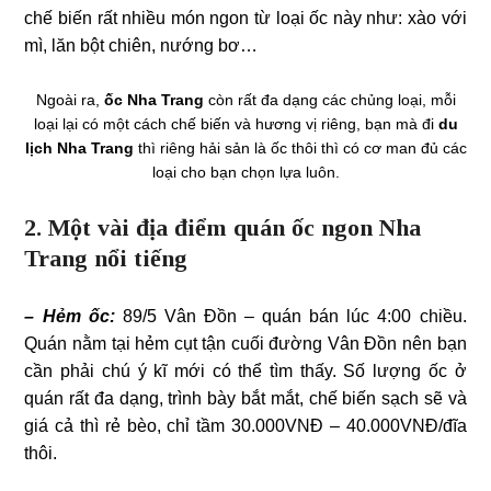
chế biến rất nhiều món ngon từ loại ốc này như: xào với
mì, lăn bột chiên, nướng bơ…
Ngoài ra,
ốc Nha Trang
còn rất đa dạng các chủng loại, mỗi
loại lại có một cách chế biến và hương vị riêng, bạn mà đi
du
lịch Nha Trang
thì riêng hải sản là ốc thôi thì có cơ man đủ các
loại cho bạn chọn lựa luôn.
2. Một vài địa điểm quán ốc ngon Nha
Trang nổi tiếng
– Hẻm ốc:
89/5 Vân Đồn – quán bán lúc 4:00 chiều.
Quán nằm tại hẻm cụt tận cuối đường Vân Đồn nên bạn
cần phải chú ý kĩ mới có thể tìm thấy. Số lượng ốc ở
quán rất đa dạng, trình bày bắt mắt, chế biến sạch sẽ và
giá cả thì rẻ bèo, chỉ tầm 30.000VNĐ – 40.000VNĐ/đĩa
thôi.