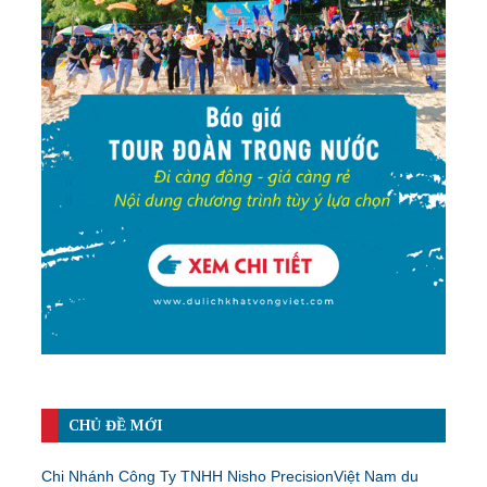
CHỦ ĐỀ MỚI
Chi Nhánh Công Ty TNHH Nisho PrecisionViệt Nam du