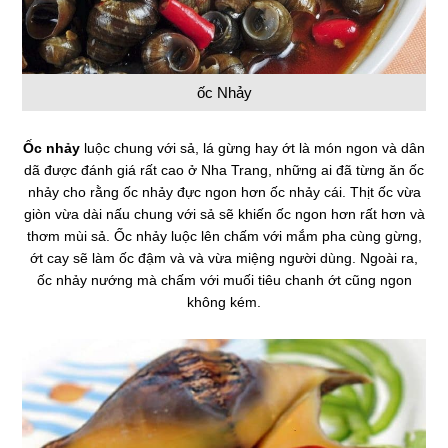
ốc Nhảy
Ốc nhảy
luộc chung với sả, lá gừng hay ớt là món ngon và dân
dã được đánh giá rất cao ở Nha Trang, những ai đã từng ăn ốc
nhảy cho rằng ốc nhảy đực ngon hơn ốc nhảy cái. Thịt ốc vừa
giòn vừa dài nấu chung với sả sẽ khiến ốc ngon hơn rất hơn và
thơm mùi sả. Ốc nhảy luộc lên chấm với mắm pha cùng gừng,
ớt cay sẽ làm ốc đậm và và vừa miệng người dùng. Ngoài ra,
ốc nhảy nướng mà chấm với muối tiêu chanh ớt cũng ngon
không kém.