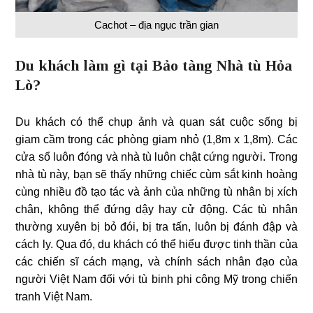
Cachot – địa ngục trần gian
Du khách làm gì tại Bảo tàng Nhà tù Hỏa
Lò?
Du khách có thể chụp ảnh và quan sát cuộc sống bị
giam cầm trong các phòng giam nhỏ (1,8m x 1,8m). Các
cửa sổ luôn đóng và nhà tù luôn chật cứng người. Trong
nhà tù này, bạn sẽ thấy những chiếc cùm sắt kinh hoàng
cùng nhiều đồ tạo tác và ảnh của những tù nhân bị xích
chân, không thể đứng dậy hay cử động. Các tù nhân
thường xuyên bị bỏ đói, bị tra tấn, luôn bị đánh đập và
cách ly. Qua đó, du khách có thể hiểu được tinh thần của
các chiến sĩ cách mạng, và chính sách nhân đạo của
người Việt Nam đối với tù binh phi công Mỹ trong chiến
tranh Việt Nam.