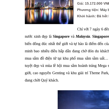
Giá: 15.172.000 V
Phương tiện:
Máy 
Khởi hành: Đã hết
Chỉ với 7 ngày 6 đê
nước xinh đẹp là
Singapore
và
Malaysia
.
Singapor
biển đông đúc nhất thế giới và tự hào là điểm đến 
minh bao nhiêu điều hấp dẫn đang chờ đón du khách
mua sắm đồ điện tử tại khu phố mua sắm sầm uất… 
tuyệt đẹp và mùa lễ hội mua sắm hoành tráng Mega sa
giới, cao nguyên Genting và khu giải trí Theme Par
đang chời Quý khách.