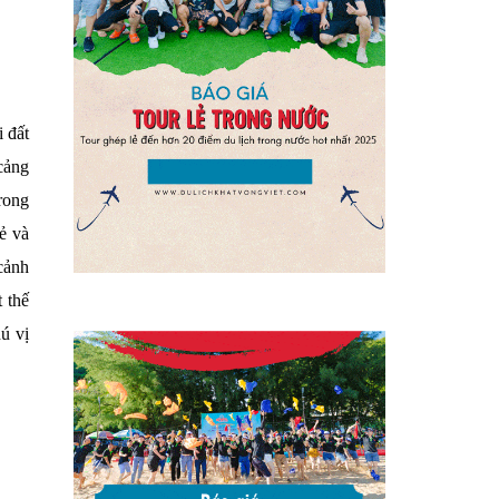
 đất
cảng
rong
ẻ và
cảnh
 thế
ú vị