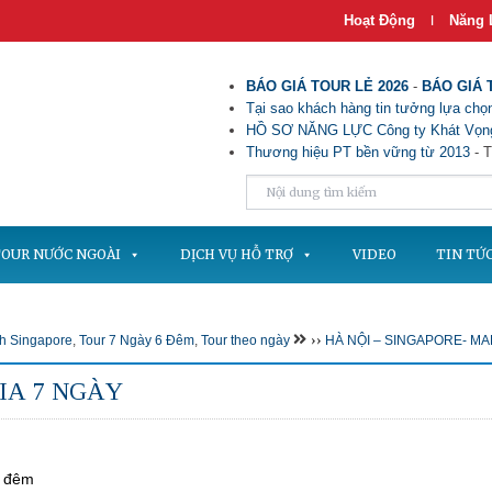
Hoạt Động
Năng 
|
BÁO GIÁ TOUR LẺ 2026
-
BÁO GIÁ 
Tại sao khách hàng tin tưởng lựa chọn
HỒ SƠ NĂNG LỰC Công ty Khát Vọng
Thương hiệu PT bền vững từ 2013
- T
OUR NƯỚC NGOÀI
DỊCH VỤ HỖ TRỢ
VIDEO
TIN TỨ
››
ch Singapore
,
Tour 7 Ngày 6 Đêm
,
Tour theo ngày
HÀ NỘI – SINGAPORE- MA
IA 7 NGÀY
6 đêm