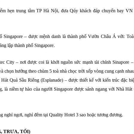
điểm hẹn trung tâm TP Hà Nội, đưa Qúy khách đáp chuyến bay VN
hố Singapore – được mệnh danh là thành phố Vườn Châu Á với: Toà
ng lập thành phố Singapore.
c City – nơi được coi là khởi nguồn sức mạnh tài chính Sinapore –
à chọn hướng theo chùm 5 toà nhà chọc trời xếp vòng cung cạnh nhau
t Quả Sầu Riêng (Esplanade) – được thiết kế với kiến trúc đặc biệ
ng, là niềm tự hào của người Singapore được sánh ngang với Nhà Hát
g nghỉ ngơi, nghỉ đêm tại Quality Hotel 3 sao hoặc tương đương.
, TRƯA, TỐI)