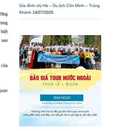
Gia đình chị Hà – Du lịch Côn Minh – Trùng
Khánh
14/07/2025
ưỡng
rung
biệt
 sau
 của
pore