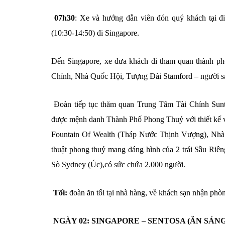
07h30
: Xe và hướng dẫn viên đón quý khách tại 
(10:30-14:50) đi Singapore.
Đến Singapore, xe đưa khách đi tham quan thành p
Chính, Nhà Quốc Hội, Tượng Đài Stamford – người sá
Đoàn tiếp tục thăm quan Trung Tâm Tài Chính Sunte
được mệnh danh Thành Phố Phong Thuỷ với thiết kế v
Fountain Of Wealth (Tháp Nước Thịnh Vượng), Nhà Há
thuật phong thuỷ mang dáng hình của 2 trái Sầu Riê
Sò Sydney (Úc),có sức chứa 2.000 người.
Tối:
đoàn ăn tối tại nhà hàng, về khách sạn nhận phòn
NGÀY 02: SINGAPORE – SENTOSA (ĂN SÁNG