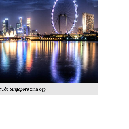
 nước
Singapore
xinh đẹp