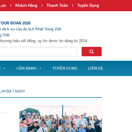
Lực
Khách Hàng
Thanh Toán
Tuyển Dụng
|
|
|
TOUR ĐOÀN 2026
 dịch vụ của du lịch Khát Vọng Việt
 Việt
hương hiệu nổi tiếng, uy tín được tin dùng từ 2014
C
CẨM NANG
TUYỂN DỤNG
LIÊN HỆ
LAYSIA 7 NGÀY