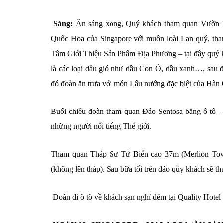
Sáng:
Ăn sáng xong, Quý khách tham quan Vườn Th
Quốc Hoa của Singapore với muôn loài Lan quý, t
Tâm Giới Thiệu Sản Phẩm Địa Phương – tại đây quý k
là các loại dầu gió như dầu Con Ó, dầu xanh…, sau
đó đoàn ăn trưa với món Lẩu nướng đặc biệt của Hà
Buổi chiều đoàn tham quan Đảo Sentosa bằng ô tô –
những người nổi tiếng Thế giới.
Tham quan Tháp Sư Tử Biển cao 37m (Merlion Tower
(không lên tháp). Sau bữa tối trên đảo qúy khách sẽ 
Đoàn đi ô tô về khách sạn nghỉ đêm tại Quality Hotel