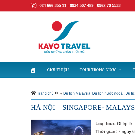
024 666 355 11 - 0934 507 489 -
0962 70 5533
GIỚI THIỆU
TOUR TRONG NƯỚC
T
››
Trang chủ
Du lịch Malaysia
,
Du lịch nước ngoài
,
Du lị
HÀ NỘI – SINGAPORE- MALAYS
Loại tour:
G
hép lẻ
Thời gian:
7
ngày 