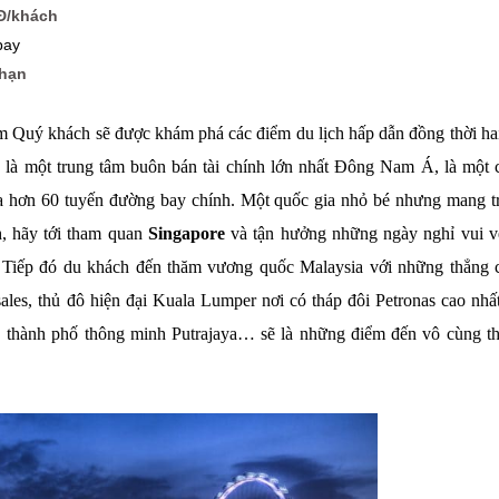
NĐ/khách
bay
 hạn
m Quý khách sẽ được khám phá các điểm du lịch hấp dẫn đồng thời hai
e
là một trung tâm buôn bán tài chính lớn nhất Đông Nam Á, là một 
của hơn 60 tuyến đường bay chính. Một quốc gia nhỏ bé nhưng mang t
, hãy tới tham quan
Singapore
và tận hưởng những ngày nghỉ vui v
Tiếp đó du khách đến thăm vương quốc Malaysia với những thẳng 
les, thủ đô hiện đại Kuala Lumper nơi có tháp đôi Petronas cao nhất
k, thành phố thông minh Putrajaya… sẽ là những điểm đến vô cùng th