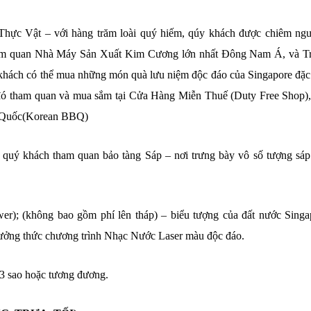
ực Vật – với hàng trăm loài quý hiếm, qúy khách được chiêm ng
ham quan Nhà Máy Sản Xuất Kim Cương lớn nhất Đông Nam Á, và T
hách có thể mua những món quà lưu niệm độc đáo của Singapore đặc 
 đó tham quan và mua sắm tại Cửa Hàng Miễn Thuế (Duty Free Shop),
n Quốc(Korean BBQ)
 quý khách tham quan bảo tàng Sáp – nơi trưng bày vô số tượng sáp
); (không bao gồm phí lên tháp) – biểu tượng của đất nước Singa
thưởng thức chương trình Nhạc Nước Laser màu độc đáo.
 3 sao hoặc tương đương.