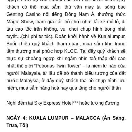
khách có thể mua sắm, thử vận may tại sòng bạc
Genting Casino nổi tiếng Đông Nam Á, thưởng thức
Magic Show, tham gia các trò chơi như: lái xe mô tô, đi
tàu cao tốc trên không, vui chơi chụp hình trong nhà
tuyết…(chi phí tự túc). Đoàn khởi hành về Kualalumpur.
Buổi chiều quý khách tham quan, mua sắm khu trung
tâm thương mại phức hợp KLCC. Tại đây quý khách sẽ
thực sự choáng ngợp khi ngắm nhìn toà tháp đôi cao
nhất thế giới “Petronas Twin Tower” – là niềm tự hào của
người Malaysia, từ lâu đã trở thành biểu tượng của đất
nước Malaysia, ở đây quý khách tha hồ chụp hình lưu
niệm, mua sắm hàng hoá hay quà tặng cho người thân
Nghỉ đêm tại Sky Express Hotel*** hoặc tương đương.
NGÀY 4: KUALA LUMPUR – MALACCA (Ăn Sáng,
Trưa, Tối)