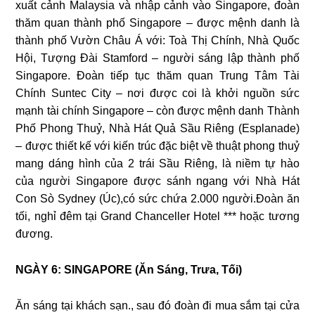
xuất cảnh Malaysia và nhập cảnh vào Singapore, đoàn
thăm quan thành phố Singapore – được mệnh danh là
thành phố Vườn Châu Á với: Toà Thị Chính, Nhà Quốc
Hội, Tượng Đài Stamford – người sáng lập thành phố
Singapore. Đoàn tiếp tục thăm quan Trung Tâm Tài
Chính Suntec City – nơi được coi là khởi nguồn sức
mạnh tài chính Singapore – còn được mệnh danh Thành
Phố Phong Thuỷ, Nhà Hát Quả Sầu Riêng (Esplanade)
– được thiết kế với kiến trúc đặc biệt về thuật phong thuỷ
mang dáng hình của 2 trái Sầu Riêng, là niềm tự hào
của người Singapore được sánh ngang với Nhà Hát
Con Sò Sydney (Úc),có sức chứa 2.000 người.Đoàn ăn
tối, nghỉ đêm tại Grand Chanceller Hotel *** hoặc tương
đương.
NGÀY 6: SINGAPORE (Ăn Sáng, Trưa, Tối)
Ăn sáng tại khách sạn., sau đó đoàn đi mua sắm tại cửa