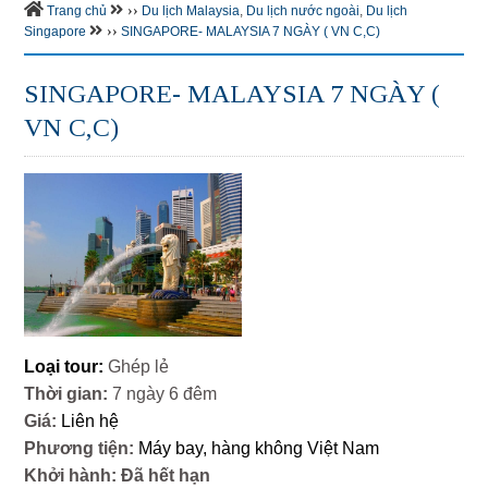
››
Trang chủ
Du lịch Malaysia
,
Du lịch nước ngoài
,
Du lịch
››
Singapore
SINGAPORE- MALAYSIA 7 NGÀY ( VN C,C)
SINGAPORE- MALAYSIA 7 NGÀY (
VN C,C)
Loại tour:
Ghép lẻ
Thời gian:
7 ngày 6 đêm
Giá:
Liên hệ
Phương tiện:
Máy bay, hàng không Việt Nam
Khởi hành:
Đã hết hạn