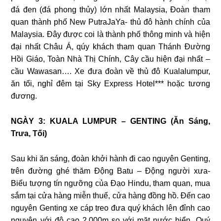
đá đen (đá phong thủy) lớn nhất Malaysia, Đoàn tham
quan thành phố New PutraJaYa- thủ đô hành chính của
Malaysia. Đây được coi là thành phố thông minh và hiện
đại nhất Châu Á, qúy khách tham quan Thánh Đường
Hồi Giáo, Toàn Nhà Thị Chính, Cây cầu hiện đại nhất –
cầu Wawasan…. Xe đưa đoàn về thủ đô Kualalumpur,
ăn tối, nghỉ đêm tại Sky Express Hotel*** hoặc tương
đương.
NGÀY 3: KUALA LUMPUR – GENTING (Ăn Sáng,
Trưa, Tối)
Sau khi ăn sáng, đoàn khởi hành đi cao nguyên Genting,
trên đường ghé thăm Động Batu – Động người xưa-
Biểu tượng tín ngưỡng của Đạo Hindu, tham quan, mua
sắm tại cửa hàng miễn thuế, cửa hàng đồng hồ. Đến cao
nguyên Genting xe cáp treo đưa quý khách lên đỉnh cao
nguyên với độ cao 2.000m so với mặt nước biển. Quý