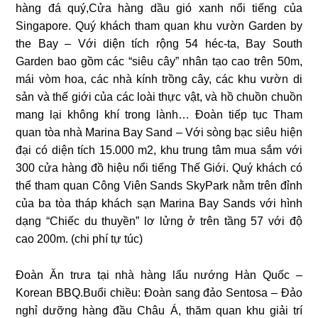
hàng đá quý,Cửa hàng dầu gió xanh nổi tiếng của
Singapore. Quý khách tham quan khu vườn Garden by
the Bay – Với diện tích rộng 54 héc-ta, Bay South
Garden bao gồm các “siêu cây” nhân tạo cao trên 50m,
mái vòm hoa, các nhà kính trồng cây, các khu vườn di
sản và thế giới của các loài thực vật, và hồ chuồn chuồn
mang lại không khí trong lành… Đoàn tiếp tục Tham
quan tòa nhà Marina Bay Sand – Với sòng bạc siêu hiện
đại có diện tích 15.000 m2, khu trung tâm mua sắm với
300 cửa hàng đồ hiệu nổi tiếng Thế Giới. Quý khách có
thể tham quan Công Viên Sands SkyPark nằm trên đỉnh
của ba tòa tháp khách sạn Marina Bay Sands với hình
dạng “Chiếc du thuyền” lơ lửng ở trên tầng 57 với độ
cao 200m. (chi phí tự túc)
Đoàn Ăn trưa tại nhà hàng lẩu nướng Hàn Quốc –
Korean BBQ.Buổi chiều: Đoàn sang đảo Sentosa – Đảo
nghỉ dưỡng hàng đầu Châu Á, thăm quan khu giải trí