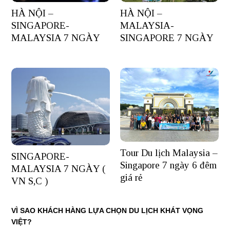
HÀ NỘI –
HÀ NỘI –
SINGAPORE-
MALAYSIA-
MALAYSIA 7 NGÀY
SINGAPORE 7 NGÀY
Tour Du lịch Malaysia –
SINGAPORE-
Singapore 7 ngày 6 đêm
MALAYSIA 7 NGÀY (
giá rẻ
VN S,C )
VÌ SAO KHÁCH HÀNG LỰA CHỌN DU LỊCH KHÁT VỌNG
VIỆT?