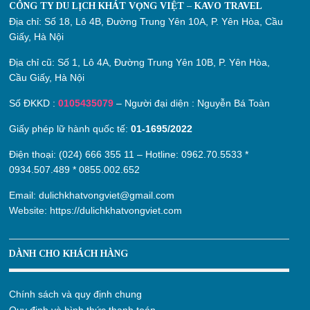
CÔNG TY DU LỊCH KHÁT VỌNG VIỆT – KAVO TRAVEL
Địa chỉ:
Số 18, Lô 4B, Đường Trung Yên 10A, P. Yên Hòa, Cầu
Giấy, Hà Nội
Địa chỉ cũ:
Số 1, Lô 4A, Đường Trung Yên 10B, P. Yên Hòa,
Cầu Giấy, Hà Nội
Số ĐKKD :
0105435079
– Người đại diện : Nguyễn Bá Toàn
Giấy phép lữ hành quốc tế:
01-1695/2022
Điện thoại: (024) 666 355 11 – Hotline:
0962.70.5533
*
0934.507.489
*
0855.002.652
Email:
dulichkhatvongviet@gmail.com
Website:
https://dulichkhatvongviet.com
DÀNH CHO KHÁCH HÀNG
Chính sách và quy định chung