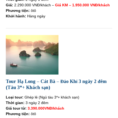
Giá:
2.290.000 VNĐ/khách –
Giá KM – 1.950.000 VNĐ/khách
Phương tiện:
ôtô
Khởi hành:
Hàng ngày
Tour Hạ Long – Cát Bà – Đảo Khỉ 3 ngày 2 đêm
(Tàu 3*+ Khách sạn)
Loại tour:
Ghép lẻ (Ngủ tàu 3*+ khách sạn)
Thời gian:
3 ngày 2 đêm
Giá tour từ:
3.390.000VNĐ/khách
Phương tiện:
ôtô