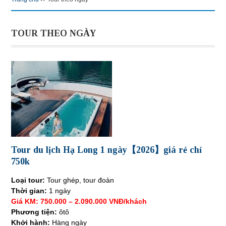
TOUR THEO NGÀY
Tour du lịch Hạ Long 1 ngày【2026】giá rẻ chỉ
750k
Loại tour:
Tour ghép, tour đoàn
Thời gian:
1 ngày
Giá KM: 750.000 – 2.090.000 VNĐ/khách
Phương tiện:
ôtô
Khởi hành:
Hàng ngày