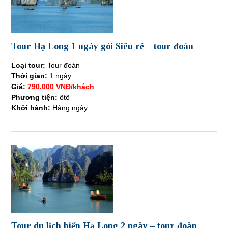
Tour Hạ Long 1 ngày gói Siêu rẻ – tour đoàn
Loại tour:
Tour đoàn
Thời gian:
1 ngày
Giá:
790.000 VNĐ/khách
Phương tiện:
ôtô
Khởi hành:
Hàng ngày
Tour du lịch biển Hạ Long 2 ngày – tour đoàn