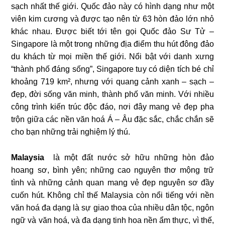
sạch nhất thế giới. Quốc đảo này có hình dạng như một
viên kim cương và được tạo nên từ 63 hòn đảo lớn nhỏ
khác nhau. Được biết tới tên gọi Quốc đảo Sư Tử –
Singapore là một trong những địa điểm thu hút đông đảo
du khách từ mọi miền thế giới. Nổi bật với danh xưng
“thành phố đáng sống”, Singapore tuy có diện tích bé chỉ
khoảng 719 km², nhưng với quang cảnh xanh – sạch –
đẹp, đời sống văn minh, thành phố văn minh. Với nhiều
công trình kiến trúc độc đáo, nơi đây mang vẻ đẹp pha
trộn giữa các nền văn hoá Á – Âu đặc sắc, chắc chắn sẽ
cho bạn những trải nghiệm lý thú.
Malaysia
là một đất nước sở hữu những hòn đảo
hoang sơ, bình yên; những cao nguyên thơ mộng trữ
tình và những cảnh quan mang vẻ đẹp nguyên sơ đầy
cuốn hút. Không chỉ thế Malaysia còn nổi tiếng với nền
văn hoá đa dạng là sự giao thoa của nhiều dân tộc, ngôn
ngữ và văn hoá, và đa dạng tinh hoa nền ẩm thực, vì thế,