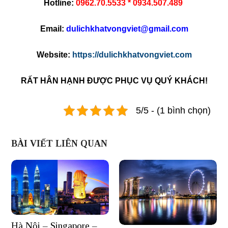
Hotline:
0962.70.5533 * 0934.507.489
Email:
dulichkhatvongviet@gmail.com
Website:
https://dulichkhatvongviet.com
RẤT HÂN HẠNH ĐƯỢC PHỤC VỤ QUÝ KHÁCH!
5/5 - (1 bình chọn)
BÀI VIẾT LIÊN QUAN
Hà Nội – Singapore –