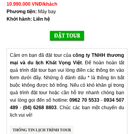
10.990.000
VNĐ/khách
Phương tiện:
Máy bay
Khởi hành:
Liên hệ
Cảm ơn bạn đã đặt tour của
công ty TNHH thương
mại và du lịch Khát Vọng Việt
. Để hoàn hoàn tất
quá trình đặt tour bạn vui lòng điền các thông tin vào
form dưới đây. Những ô đánh dấu * là thông tin bắt
buộc không được bỏ trống. Nếu có khó khăn gì trong
quá trình đặt tour hoặc cần hỗ trợ nhanh chóng bạn
vui lòng gọi đến số hotline:
0962 70 5533
-
0934 507
489
-
(04) 6268 8803
. Chúc các bạn một chuyến du
lịch vui vẻ!
THÔNG TIN LỊCH TRÌNH TOUR