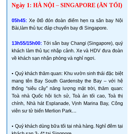
Ngày 1: HÀ NỘI – SINGAPORE (ĂN TỐI)
05h45:
Xe ôtô đón đoàn điểm hẹn ra sân bay Nội
Bài,làm thủ tục đáp chuyến bay đi Singapore.
13h55/15h00:
Tới sân bay Changi (Singapore), quý
khách làm thủ tục nhập cảnh. Xe và HDV đưa đoàn
về khách sạn nhận phòng và nghỉ ngơi.
• Quý khách thăm quan: Khu vườn sinh thái đặc biệt
mang tên Bay South Gardensby the Bay – với hệ
thống “siêu cây” năng lượng mặt trời, thăm quan:
Toà nhà Quốc hội lịch sử, Toà án tối cao, Toà thị
chính, Nhà hát Esplanade, Vịnh Marina Bay, Công
viên sư tử biển Merlion Park…
• Quý khách dùng bữa tối tại nhà hàng. Nghỉ đêm tại
khách sạn 3- 4* tại Singpore.