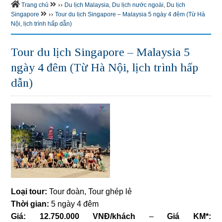
››
Trang chủ
Du lịch Malaysia
,
Du lịch nước ngoài
,
Du lịch
››
Singapore
Tour du lịch Singapore – Malaysia 5 ngày 4 đêm (Từ Hà
Nội, lịch trình hấp dẫn)
Tour du lịch Singapore – Malaysia 5
ngày 4 đêm (Từ Hà Nội, lịch trình hấp
dẫn)
Loại tour:
Tour đoàn, Tour ghép lẻ
Thời gian:
5 ngày 4 đêm
Giá: 12.750.000 VNĐ/khách
–
Giá KM*: