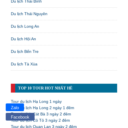
Du lịch Thái Bình
Du lịch Thái Nguyên
Du lịch Long An
Du lịch Hội An
Du lịch Bến Tre
Du lịch Tà Xùa
TOP 10 TOUR HOT NHẤT HÈ
Tour du lịch Hạ Long 1 ngày
Zalo
Tour du lịch Hạ Long 2 ngày 1 đêm
Tour du lịch Cát Bà 3 ngày 2 đêm
Facebook
Tour du lịch Cô Tô 3 ngày 2 đêm
Tour du lịch Quan Lạn 3 ngày 2 đêm