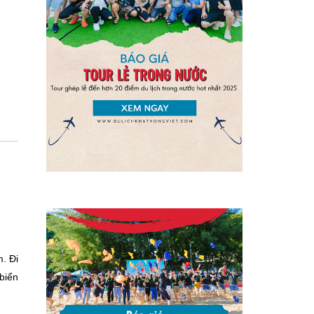
. Đi
biển