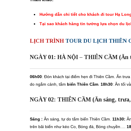
Hướng dẫn chi tiết cho khách đi tour Hạ Lon
Tại sao khách hàng tin tưởng lựa chọn du lị
LỊCH TRÌNH
TOUR DU LỊCH THIÊN
NGÀY 01: HÀ NỘI – THIÊN CẦM (Ăn tr
06h00
: Đón khách tại điểm hẹn đi Thiên Cầm. Ăn trưa 
do ngắm cảnh, tắm
biển Thiên Cầm
.
18h30
: Ăn tối v
NGÀY 02: THIÊN CẦM (Ăn sáng, trưa, 
Sáng :
Ăn sáng, tự do tắm biển Thiên Cầm.
11h30:
Ăn
trên bãi biển như kéo Co, Bóng đá, Bóng chuyền….
1