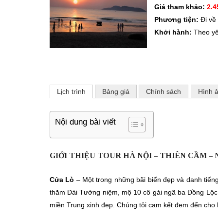
Giá tham khảo:
2.4
Phương tiện:
Đi về
Khởi hành:
Theo y
Lịch trình
Bảng giá
Chính sách
Hình 
Nội dung bài viết
GIỚI THIỆU TOUR HÀ NỘI – THIÊN CẦM –
Cửa Lò
– Một trong những bãi biển đẹp và danh tiếng
thăm Đài Tưởng niệm, mộ 10 cô gái ngã ba Đồng Lộ
miền Trung xinh đẹp. Chúng tôi cam kết đem đến cho k