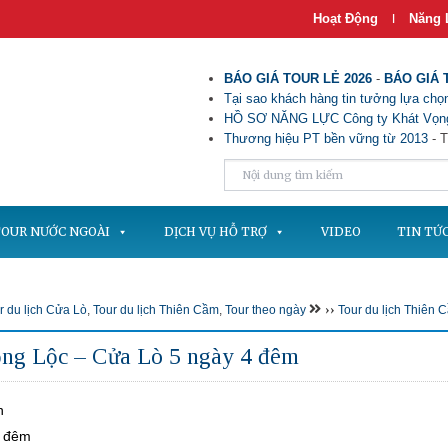
Hoạt Động
Năng 
|
BÁO GIÁ TOUR LẺ 2026
-
BÁO GIÁ 
Tại sao khách hàng tin tưởng lựa chọn
HỒ SƠ NĂNG LỰC Công ty Khát Vọng
Thương hiệu PT bền vững từ 2013
- T
OUR NƯỚC NGOÀI
DỊCH VỤ HỖ TRỢ
VIDEO
TIN TỨ
››
r du lịch Cửa Lò
,
Tour du lịch Thiên Cầm
,
Tour theo ngày
Tour du lịch Thiên
ồng Lộc – Cửa Lò 5 ngày 4 đêm
n
4 đêm