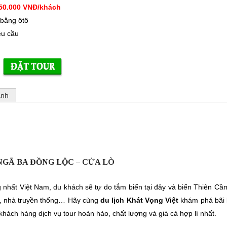
50.000 VNĐ/khách
 bằng ôtô
êu cầu
ảnh
 NGÃ BA ĐỒNG LỘC – CỬA LÒ
 nhất Việt Nam, du khách sẽ tự do tắm biển tại đây và biển Thiên Cầm
c, nhà truyền thống… Hãy cùng
du lịch Khát Vọng Việt
khám phá bãi 
hách hàng dịch vụ tour hoàn hảo, chất lượng và giá cả hợp lí nhất.