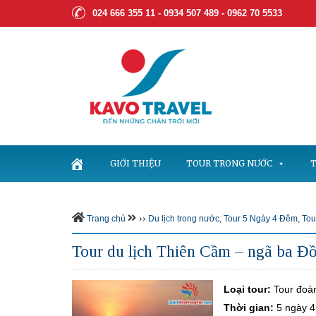
024 666 355 11 - 0934 507 489 -
0962 70 5533
GIỚI THIỆU
TOUR TRONG NƯỚC
T
››
Trang chủ
Du lịch trong nước
,
Tour 5 Ngày 4 Đêm
,
Tou
Tour du lịch Thiên Cầm – ngã ba Đ
Loại tour:
Tour đoà
Thời gian:
5 ngày 