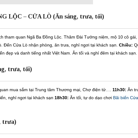
LỘC – CỬA LÒ (Ăn sáng, trưa, tối)
ách tham quan Ngã Ba Đồng Lộc. Thăm Đài Tưởng niệm, mộ 10 cô gái,
ò. Đến Cửa Lò nhận phòng, ăn trưa, nghỉ ngơi tại khách sạn.
Chiều:
Q
ển đẹp và danh tiếng nhất Việt Nam. Ăn tối và nghỉ đêm tại khách sạn.
 trưa, tối)
 quan mua sắm tại Trung tâm Thương mại, Chợ điện tử….
11h30:
Ăn tr
iển, nghỉ ngơi tại khách sạn
18h30:
Ăn tối, tự do dạo chơi
Bãi biển Cửa
 trưa)