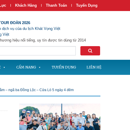
Lực
Khách Hàng
Thanh Toán
Tuyển Dụng
|
|
|
TOUR ĐOÀN 2026
 dịch vụ của du lịch Khát Vọng Việt
 Việt
hương hiệu nổi tiếng, uy tín được tin dùng từ 2014
C
CẨM NANG
TUYỂN DỤNG
LIÊN HỆ
 Cầm – ngã ba Đồng Lộc – Cửa Lò 5 ngày 4 đêm