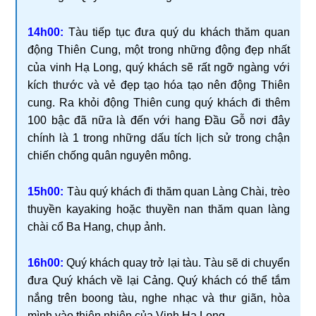
14h00:
Tàu tiếp tục đưa quý du khách thăm quan
động Thiên Cung, một trong những động đẹp nhất
của vinh Hạ Long, quý khách sẽ rất ngỡ ngàng với
kích thước và vẻ đẹp tạo hóa tạo nên động Thiên
cung. Ra khỏi động Thiên cung quý khách đi thêm
100 bậc đã nữa là đến với hang Đầu Gỗ nơi đây
chính là 1 trong những dấu tích lịch sử trong chận
chiến chống quân nguyên mông.
15h00:
Tàu quý khách đi thăm quan Làng Chài, trèo
thuyền kayaking hoặc thuyền nan thăm quan làng
chài cổ Ba Hang, chụp ảnh.
16h00:
Quý khách quay trở lại tàu. Tàu sẽ di chuyển
đưa Quý khách về lại Cảng. Quý khách có thể tắm
nắng trên boong tàu, nghe nhạc và thư giãn, hòa
mình vào thiên nhiên của Vịnh Hạ Long.