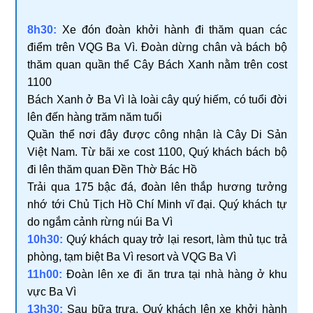
8h30:
Xe đón đoàn khởi hành đi thăm quan các
điểm trên VQG Ba Vì. Đoàn dừng chân và bách bộ
thăm quan quần thể Cây Bách Xanh nằm trên cost
1100
Bách Xanh ở Ba Vì là loài cây quý hiếm, có tuổi đời
lên đến hàng trăm năm tuổi
Quần thể nơi đây được công nhận là Cây Di Sản
Việt Nam. Từ bãi xe cost 1100, Quý khách bách bộ
đi lên thăm quan Đền Thờ Bác Hồ
Trải qua 175 bậc đá, đoàn lên thắp hương tưởng
nhớ tới Chủ Tịch Hồ Chí Minh vĩ đại. Quý khách tự
do ngắm cảnh rừng núi Ba Vì
10h30:
Quý khách quay trở lại resort, làm thủ tục trả
phòng, tạm biệt Ba Vì resort và VQG Ba Vì
11h00:
Đoàn lên xe đi ăn trưa tại nhà hàng ở khu
vực Ba Vì
13h30:
Sau bữa trưa, Quý khách lên xe khởi hành