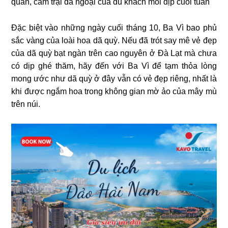
quan, cắm trại dã ngoại của du khách mỗi dịp cuối tuần
Đặc biệt vào những ngày cuối tháng 10, Ba Vì bao phủ
sắc vàng của loài hoa dã quỳ. Nếu đã trót say mê vẻ đẹp
của dã quỳ bạt ngàn trên cao nguyên ở Đà Lạt mà chưa
có dịp ghé thăm, hãy đến với Ba Vì để tạm thỏa lòng
mong ước như dã quỳ ở đây vẫn có vẻ đẹp riêng, nhất là
khi được ngắm hoa trong không gian mờ ảo của mây mù
trên núi.