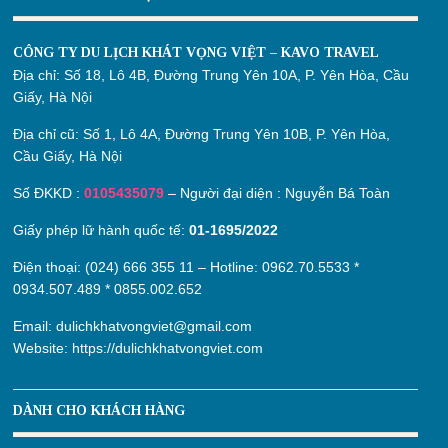
CÔNG TY DU LỊCH KHÁT VỌNG VIỆT – KAVO TRAVEL
Địa chỉ:
Số 18, Lô 4B, Đường Trung Yên 10A, P. Yên Hòa, Cầu
Giấy, Hà Nội
Địa chỉ cũ:
Số 1, Lô 4A, Đường Trung Yên 10B, P. Yên Hòa,
Cầu Giấy, Hà Nội
Số ĐKKD :
0105435079
– Người đại diện : Nguyễn Bá Toàn
Giấy phép lữ hành quốc tế:
01-1695/2022
Điện thoại: (024) 666 355 11 – Hotline:
0962.70.5533
*
0934.507.489
*
0855.002.652
Email:
dulichkhatvongviet@gmail.com
Website:
https://dulichkhatvongviet.com
DÀNH CHO KHÁCH HÀNG