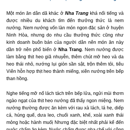
Một món ăn dân dã khác ở
Nha Trang
khá nổi tiếng và
được nhiều du khách tìm đến thưởng thức là nem
nướng. Nem nướng vốn làn món ngon đặc sản ở huyện
Ninh Hòa, nhưng do nhu cầu thưởng thức cũng như
kinh doanh buôn bán của người dân nên món ăn này
dần trở nên phổ biến ở
Nha Trang
. Nem nướng được
làm bằng thịt heo giã nhuyễn, thêm chút mỡ heo và da
heo thái nhỏ, nướng lụi giòn sần sật, trộn thêm tỏi, tiêu
Viên hỗn hợp thịt heo thành miếng, xiên nướng trên bếp
than hồng.
Nghe tiếng mỡ nổ lách tách trên bếp lửa, ngửi mùi thơm
ngào ngạt của thịt heo nướng đã thấy ngon miệng. Nem
nướng thường được ăn kèm với rau xà lách, lá hẹ, diếp
cá, húng quế, dưa leo, chuối xanh, khế, xoài xanh thái
mỏng hoặc hành muốị Nhưng đặc biệt nhất phải kể đến
nước chấm ăn kèm. Nước chấm được pha chế với công