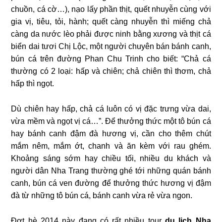
chuồn, cá cờ…), nạo lấy phần thịt, quết nhuyễn cùng với
gia vị, tiêu, tỏi, hành; quết càng nhuyễn thì miếng chả
càng da nước lèo phải được ninh bằng xương và thịt cá
biển dai tươi Chị Lộc, một người chuyên bán bánh canh,
bún cá trên đường Phan Chu Trinh cho biết: “Chả cá
thường có 2 loại: hấp và chiên; chả chiên thì thơm, chả
hấp thì ngọt.
Dù chiên hay hấp, chả cá luôn có vị đặc trưng vừa dai,
vừa mềm và ngọt vị cá…”. Để thưởng thức một tô bún cá
hay bánh canh đậm đà hương vị, cần cho thêm chút
mắm nêm, mắm ớt, chanh và ăn kèm với rau ghém.
Khoảng sáng sớm hay chiều tối, nhiều du khách và
người dân Nha Trang thường ghé tới những quán bánh
canh, bún cá ven đường để thưởng thức hương vị đậm
đà từ những tô bún cá, bánh canh vừa rẻ vừa ngon.
Đợt hè 2014 này đang có rất nhiều tour
du lịch Nha