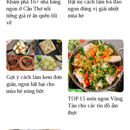
Khám phá 16+ nhà hàng
Bật mí cách làm trà đào
ngon ở Cần Thơ nổi
ngon đúng vị giải nhiệt
tiếng giá rẻ ăn quên lối
mùa hè
về
Gợi ý cách làm kem đơn
giản, ngon bất bại cho
mùa hè nóng bức
TOP 15 món ngon Vũng
Tàu cho các tín đồ ẩm
thực