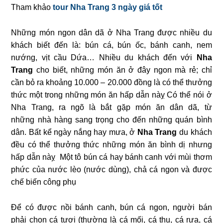
Tham khảo
tour Nha Trang 3 ngày giá tốt
Những món ngon dân dã ở Nha Trang được nhiều du
khách biết đến là: bún cá, bún ốc, bánh canh, nem
nướng, vịt cầu Dứa… Nhiều du khách đến với
Nha
Trang
cho biết, những món ăn ở đây ngon mà rẻ; chỉ
cần bỏ ra khoảng 10.000 – 20.000 đồng là có thể thưởng
thức một trong những món ăn hấp dẫn nàỵ Có thể nói ở
Nha Trang, ra ngõ là bắt gặp món ăn dân dã, từ
những nhà hàng sang trọng cho đến những quán bình
dân. Bất kể ngày nắng hay mưa, ở
Nha Trang
du khách
đều có thể thưởng thức những món ăn bình dị nhưng
hấp dẫn nàỵ Một tô bún cá hay bánh canh với mùi thơm
phức của nước lèo (nước dùng), chả cá ngon và được
chế biến công phụ
Để có được nồi bánh canh, bún cá ngon, người bán
phải chọn cá tươi (thường là cá mối, cá thu, cá rựa, cá