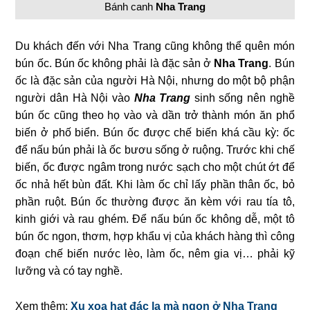
Bánh canh
Nha Trang
Du khách đến với Nha Trang cũng không thể quên món
bún ốc. Bún ốc không phải là đặc sản ở
Nha Trang
. Bún
ốc là đặc sản của người Hà Nội, nhưng do một bộ phận
người dân Hà Nội vào
Nha Trang
sinh sống nên nghề
bún ốc cũng theo họ vào và dần trở thành món ăn phổ
biến ở phố biển. Bún ốc được chế biến khá cầu kỳ: ốc
để nấu bún phải là ốc bươu sống ở ruộng. Trước khi chế
biến, ốc được ngâm trong nước sạch cho một chút ớt để
ốc nhả hết bùn đất. Khi làm ốc chỉ lấy phần thân ốc, bỏ
phần ruột. Bún ốc thường được ăn kèm với rau tía tô,
kinh giới và rau ghém. Để nấu bún ốc không dễ, một tô
bún ốc ngon, thơm, hợp khẩu vị của khách hàng thì công
đoạn chế biến nước lèo, làm ốc, nêm gia vị… phải kỹ
lưỡng và có tay nghề.
Xem thêm:
Xu xoa hạt đác lạ mà ngon ở Nha Trang