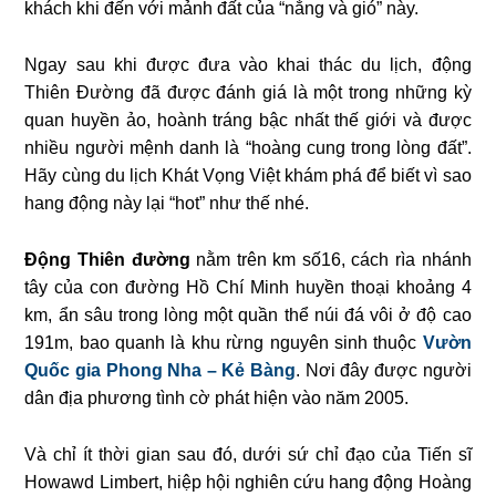
khách khi đến với mảnh đất của “nắng và gió” này.
Ngay sau khi được đưa vào khai thác du lịch, động
Thiên Đường đã được đánh giá là một trong những kỳ
quan huyền ảo, hoành tráng bậc nhất thế giới và được
nhiều người mệnh danh là “hoàng cung trong lòng đất”.
Hãy cùng du lịch Khát Vọng Việt khám phá để biết vì sao
hang động này lại “hot” như thế nhé.
Động Thiên đường
nằm trên km số16, cách rìa nhánh
tây của con đường Hồ Chí Minh huyền thoại khoảng 4
km, ẩn sâu trong lòng một quần thể núi đá vôi ở độ cao
191m, bao quanh là khu rừng nguyên sinh thuộc
Vườn
Quốc gia Phong Nha – Kẻ Bàng
. Nơi đây được người
dân địa phương tình cờ phát hiện vào năm 2005.
Và chỉ ít thời gian sau đó, dưới sứ chỉ đạo của Tiến sĩ
Howawd Limbert, hiệp hội nghiên cứu hang động Hoàng