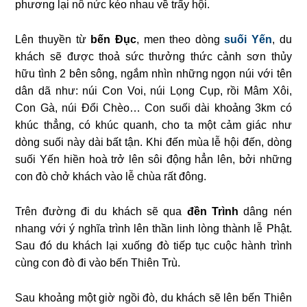
phương lại nô nức kéo nhau về trẩy hội.
Lên thuyền từ
bến Ðục
, men theo dòng
suối Yến
, du
khách sẽ được thoả sức thưởng thức cảnh sơn thủy
hữu tình 2 bên sông, ngắm nhìn những ngọn núi với tên
dân dã như: núi Con Voi, núi Lọng Cụp, rồi Mâm Xôi,
Con Gà, núi Đổi Chèo… Con suối dài khoảng 3km có
khúc thẳng, có khúc quanh, cho ta một cảm giác như
dòng suối này dài bất tận. Khi đến mùa lễ hội đến, dòng
suối Yến hiền hoà trở lên sôi động hẳn lên, bởi những
con đò chở khách vào lễ chùa rất đông.
Trên đường đi du khách sẽ qua
đền Trình
dâng nén
nhang với ý nghĩa trình lên thần linh lòng thành lễ Phật.
Sau đó du khách lại xuống đò tiếp tục cuộc hành trình
cùng con đò đi vào bến Thiên Trù.
Sau khoảng một giờ ngồi đò, du khách sẽ lên bến Thiên