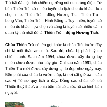
Trù bắt đầu lộ trình chiêm ngưỡng núi non trùng điệp. Từ
bến Thiên Trù, có nhiều tuyến du lịch cho du khách lựa
chọn như: Thiên Trù – động Hương Tích, Thiên Trù –
Long Vân, Thiên Trù – Hinh Bồng… Tuy nhiên, tuyến có
nhiều du khách lựa chọn và cũng là tuyến có nhiều cảnh
quan kỳ thú nhất đó là:
Thiên Trù – động Hương Tích
.
Chùa Thiên Trù
có tên gọi khác là chùa Trò, trước đây
chỉ là một thảo am nhỏ. Sau đó, chùa bị phá huỷ do
chiến tranh. Sau năm 1954, chùa được xây dựng tuy
nhiên chưa được như bây giờ. Chỉ sau năm 1991, chùa
Thiên Trù mới được xây dựng lại to đẹp như ngày nay.
Bên phải của chùa là vườn tháp, là nơi cất giữ xá lị của
các vị Tổ sư quy tịch ở đây. Đằng sau chùa, có toà
“Thiên thuỷ tháp”, ở phía bên trái có chiếc hồ có hình bán
nguyệt.