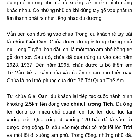
động có những nhũ đá rủ xuống với nhiều hình dáng
khác nhau. Có những nhũ đá khi dùng tay gõ vào phát ra
âm thanh phát ra như tiếng nhạc du dương.
Vẫn trên con đường vào chùa Trong, du khách rẽ tay trái
là
chùa Giải Oan
. Chùa được dựng ở lưng chừng quả
núi Long Tuyền, ban đầu chỉ là một thảo am nhỏ bằng tre
gỗ đơn sơ. Sau đó, chùa đã qua trùng tu vào các năm
1928, 1937. Đến năm 1995, chùa được tu bổ thêm am
Từ Vân, kè lại sân chùa và có cảnh quan như hiện nay.
Chùa là nơi thờ phụng của đức Bồ Tát Quan Thế Âm.
Từ chùa Giải Oan, du khách lại tiếp tục cuộc hành trình
khoảng 2,5km lên động vào
chùa Hương Tích
. Ðường
lên động có nhiều chỗ quanh co, lúc lên dốc, lúc lại
xuống dốc. Qua cổng, đi xuống 120 bậc đá là vào tới
được lòng động. Ði sâu vào một chút có một lối lên Trời
và một lối đi xuống âm phủ. Trong động, những nhũ đá,