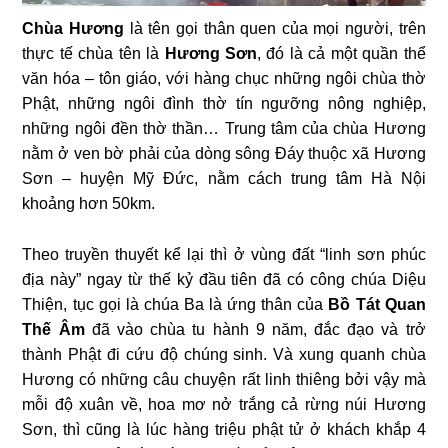
Chùa Hương
là tên gọi thân quen của mọi người, trên
thực tế chùa tên là
Hương Sơn
, đó là cả một quần thể
văn hóa – tôn giáo, với hàng chục những ngôi chùa thờ
Phật, những ngôi đình thờ tín ngưỡng nông nghiệp,
những ngôi đền thờ thần… Trung tâm của chùa Hương
nằm ở ven bờ phải của dòng sông Đáy thuộc xã Hương
Sơn – huyện Mỹ Đức, nằm cách trung tâm Hà Nội
khoảng hơn 50km.
Theo truyền thuyết kể lại thì ở vùng đất “linh sơn phúc
địa này” ngay từ thế kỷ đầu tiên đã có công chúa Diệu
Thiện, tục gọi là chúa Ba là ứng thân của
Bồ Tát Quan
Thế Âm
đã vào chùa tu hành 9 năm, đắc đạo và trở
thành Phật đi cứu độ chúng sinh. Và xung quanh chùa
Hương có những câu chuyện rất linh thiêng bởi vậy mà
mỗi độ xuân về, hoa mơ nở trắng cả rừng núi Hương
Sơn, thì cũng là lúc hàng triệu phật tử ở khách khắp 4