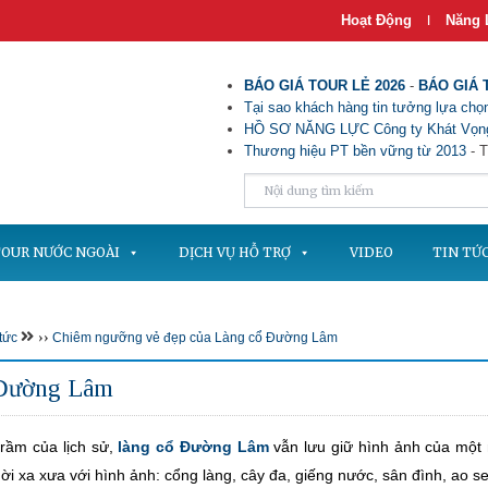
Hoạt Động
Năng 
|
BÁO GIÁ TOUR LẺ 2026
-
BÁO GIÁ 
Tại sao khách hàng tin tưởng lựa chọn
HỒ SƠ NĂNG LỰC Công ty Khát Vọng
Thương hiệu PT bền vững từ 2013
- T
OUR NƯỚC NGOÀI
DỊCH VỤ HỖ TRỢ
VIDEO
TIN TỨ
››
 tức
Chiêm ngưỡng vẻ đẹp của Làng cổ Đường Lâm
 Đường Lâm
trầm của lịch sử,
làng cổ Đường Lâm
vẫn lưu giữ hình ảnh của một 
ời xa xưa với hình ảnh: cổng làng, cây đa, giếng nước, sân đình, ao 