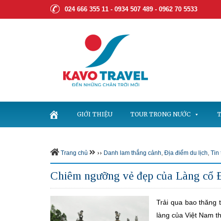
024 666 355 11 - 0934 507 489 -
0962 70 5533
GIỚI THIỆU
TOUR TRONG NƯỚC
T
››
Trang chủ
Danh lam thắng cảnh
,
Địa điểm du lịch
,
Tin
Chiêm ngưỡng vẻ đẹp của Làng cổ
Trải qua bao thăng 
làng của Việt Nam th