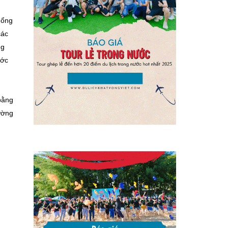
ổng
các
ng
ước
bằng
ường