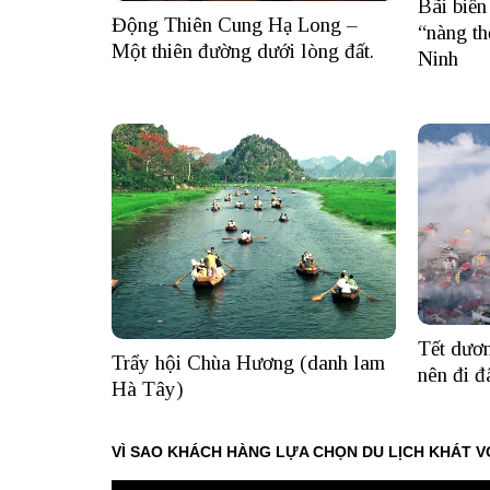
Bãi biển
Động Thiên Cung Hạ Long –
“nàng t
Một thiên đường dưới lòng đất.
Ninh
Tết dươ
Trẩy hội Chùa Hương (danh lam
nên đi đ
Hà Tây)
VÌ SAO KHÁCH HÀNG LỰA CHỌN DU LỊCH KHÁT V