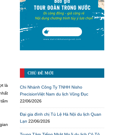
CHỦ ĐỀ MỚI
t là
Chi Nhánh Công Ty TNHH Nisho
nhất
PrecisionViệt Nam du lịch Vũng Đục
22/06/2026
 tấm
Đại gia đình chị Tú Lệ Hà Nội du lịch Quan
Lạn
22/06/2026
 gian
Trung Tâm Tiếng Nhật MoJi du lịch Cô Tô