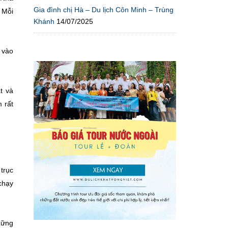
Gia đình chị Hà – Du lịch Côn Minh – Trùng
 Mỗi
Khánh
14/07/2025
 vào
t và
 rất
trục
chạy
hững