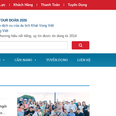
Lực
Khách Hàng
Thanh Toán
Tuyển Dụng
|
|
|
TOUR ĐOÀN 2026
 dịch vụ của du lịch Khát Vọng Việt
 Việt
hương hiệu nổi tiếng, uy tín được tin dùng từ 2014
C
CẨM NANG
TUYỂN DỤNG
LIÊN HỆ
ngôi
sen…