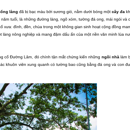
cổng làng
đã bị bạc màu bởi sương gió, nằm dưới bóng một
cây đa
kh
0 năm tuổi, là những đường làng, ngõ xóm, tường đá ong, mái ngói và 
 cổ xưa: đình, đền, chùa trong một không gian sinh hoạt cộng đồng ma
t làng nông nghiệp và mang đậm dấu ấn của một nền văn minh lúa n
àng cổ Đường Lâm, đó chính tận mắt chứng kiến những
ngôi nhà
làm 
các khuôn viên xung quanh có tường bao cũng bằng đá ong và con đ