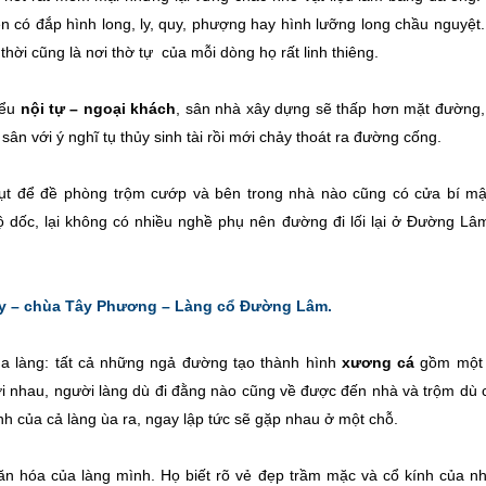
n có đắp hình long, ly, quy, phượng hay hình lưỡng long chầu nguyệt.
 thời cũng là nơi thờ tự của mỗi dòng họ rất linh thiêng.
iểu
nội tự – ngoại khách
, sân nhà xây dựng sẽ thấp hơn mặt đường,
n với ý nghĩ tụ thủy sinh tài rồi mới chảy thoát ra đường cống.
ụt để đề phòng trộm cướp và bên trong nhà nào cũng có cửa bí mậ
độ dốc, lại không có nhiều nghề phụ nên đường đi lối lại ở Đường Lâm
y – chùa Tây Phương – Làng cổ Đường Lâm.
của làng: tất cả những ngả đường tạo thành hình
xương cá
gồm một 
i nhau, người làng dù đi đằng nào cũng về được đến nhà và trộm dù 
inh của cả làng ùa ra, ngay lập tức sẽ gặp nhau ở một chỗ.
ị văn hóa của làng mình. Họ biết rõ vẻ đẹp trầm mặc và cổ kính của n