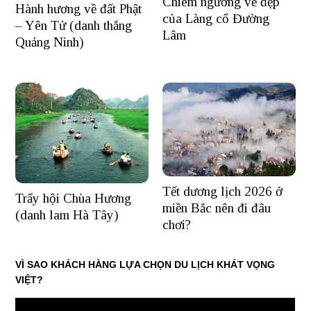
Chiêm ngưỡng vẻ đẹp
Hành hương về đất Phật
của Làng cổ Đường
– Yên Tử (danh thắng
Lâm
Quảng Ninh)
Tết dương lịch 2026 ở
Trẩy hội Chùa Hương
miền Bắc nên đi đâu
(danh lam Hà Tây)
chơi?
VÌ SAO KHÁCH HÀNG LỰA CHỌN DU LỊCH KHÁT VỌNG
VIỆT?