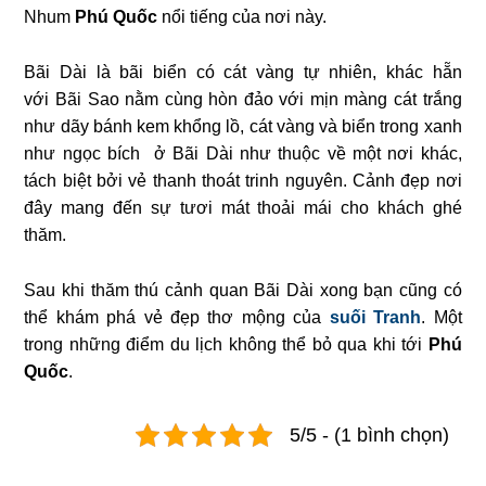
Nhum
Phú Quốc
nổi tiếng của nơi này.
Bãi Dài là bãi biển có cát vàng tự nhiên, khác hẵn
với Bãi Sao
nằm cùng hòn đảo với mịn màng cát trắng
như dãy bánh kem khổng lồ, cát vàng và biển trong xanh
như ngọc bích ở Bãi Dài như thuộc về một nơi khác,
tách biệt bởi vẻ thanh thoát trinh nguyên. Cảnh đẹp nơi
đây mang đến sự tươi mát thoải mái cho khách ghé
thăm.
Sau khi thăm thú cảnh quan Bãi Dài xong bạn cũng có
thể khám phá vẻ đẹp thơ mộng của
suối Tranh
. Một
trong những điểm du lịch không thể bỏ qua khi tới
Phú
Quốc
.
5/5 - (1 bình chọn)