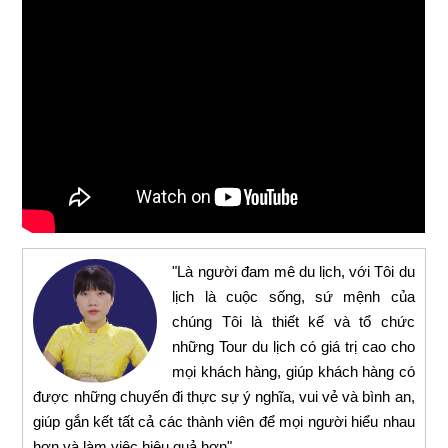
"Là người đam mê du lịch, với Tôi du
lịch là cuộc sống, sứ mệnh của
chúng Tôi là thiết kế và tổ chức
những Tour du lịch có giá trị cao cho
mọi khách hàng, giúp khách hàng có
được những chuyến đi thực sự ý nghĩa, vui vẻ và bình an,
giúp gắn kết tất cả các thành viên để mọi người hiểu nhau
hơn và làm việc hiệu quả hơn"