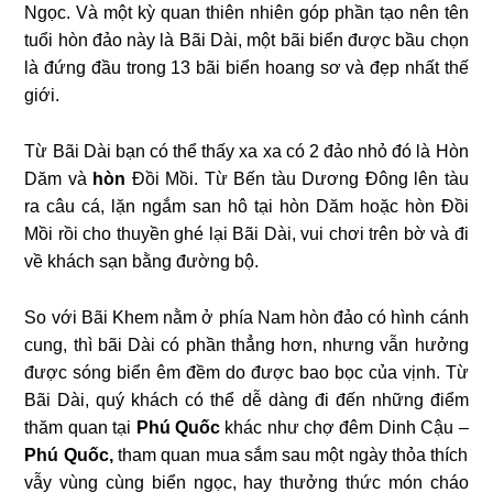
Ngọc. Và một kỳ quan thiên nhiên góp phần tạo nên tên
tuổi hòn đảo này là Bãi Dài, một bãi biển được bầu chọn
là đứng đầu trong 13 bãi biển hoang sơ và đẹp nhất thế
giới.
Từ Bãi Dài bạn có thể thấy xa xa có 2 đảo nhỏ đó là Hòn
Dăm và
hòn
Đồi Mồi. Từ Bến tàu Dương Đông lên tàu
ra câu cá, lặn ngắm san hô tại hòn Dăm hoặc hòn Đồi
Mồi rồi cho thuyền ghé lại Bãi Dài, vui chơi trên bờ và đi
về khách sạn bằng đường bộ.
So với Bãi Khem
nằm ở phía Nam hòn đảo có hình cánh
cung, thì bãi Dài có phần thẳng hơn, nhưng vẫn hưởng
được sóng biển êm đềm do được bao bọc của vịnh. Từ
Bãi Dài, quý khách có thể dễ dàng đi đến những điểm
thăm quan tại
Phú Quốc
khác như chợ đêm Dinh Cậu –
Phú Quốc,
tham quan
mua sắm sau một ngày thỏa thích
vẫy vùng cùng biển ngọc, hay thưởng thức món cháo