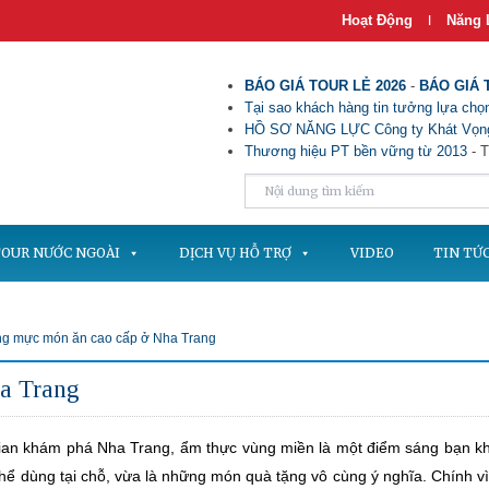
Hoạt Động
Năng 
|
BÁO GIÁ TOUR LẺ 2026
-
BÁO GIÁ 
Tại sao khách hàng tin tưởng lựa chọn
HỒ SƠ NĂNG LỰC Công ty Khát Vọng
Thương hiệu PT bền vững từ 2013
- T
OUR NƯỚC NGOÀI
DỊCH VỤ HỖ TRỢ
VIDEO
TIN TỨ
ng mực món ăn cao cấp ở Nha Trang
a Trang
gian khám phá Nha Trang, ẩm thực vùng miền là một điểm sáng bạn k
thể dùng tại chỗ, vừa là những món quà tặng vô cùng ý nghĩa. Chính vì