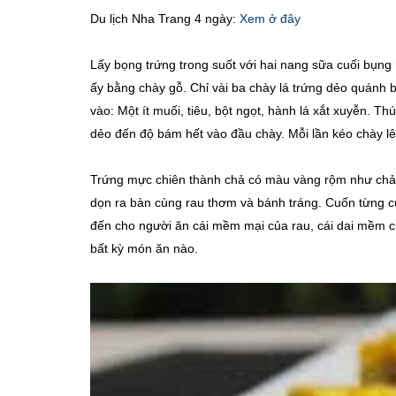
Du lịch Nha Trang 4 ngày:
Xem ở đây
Lấy bọng trứng trong suốt với hai nang sữa cuối bụng
ấy bằng chày gỗ. Chỉ vài ba chày lá trứng dẻo quánh b
vào: Một ít muối, tiêu, bột ngọt, hành lá xắt xuyễn. T
dẻo đến độ bám hết vào đầu chày. Mỗi lần kéo chày lê
Trứng mực chiên thành chả có màu vàng rộm như chả q
dọn ra bàn cùng rau thơm và bánh tráng. Cuốn từng 
đến cho người ăn cái mềm mại của rau, cái dai mềm củ
bất kỳ món ăn nào.