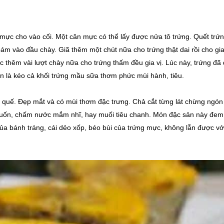
 mực cho vào cối. Một cân mực có thể lấy được nửa tô trứng. Quết trứ
ám vào đầu chày. Giã thêm một chút nữa cho trứng thật dai rồi cho gia
húc thêm vài lượt chày nữa cho trứng thấm đều gia vị. Lúc này, trứng đã
n là kéo cả khối trứng mầu sữa thơm phức mùi hành, tiêu.
uế. Đẹp mắt và có mùi thơm đặc trưng. Chả cắt từng lát chừng ngón 
cuốn, chấm nước mắm nhĩ, hay muối tiêu chanh. Món đặc sản này đem
a bánh tráng, cái dẻo xốp, béo bùi của trứng mực, không lẫn được vớ