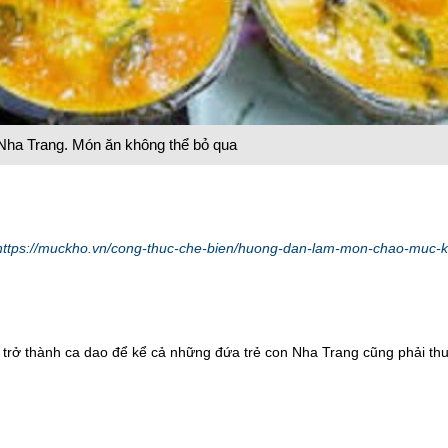
ha Trang. Món ăn không thể bỏ qua
https://muckho.vn/cong-thuc-che-bien/huong-dan-lam-mon-chao-muc-
trở thành ca dao để kể cả những đứa trẻ con Nha Trang cũng phải th