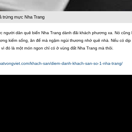
ả trứng mực Nha Trang
c người dân quê biển Nha Trang dành đãi khách phương xa. Nó cũng 
ương kiếm sống, ăn để mà ngậm ngùi thương nhớ quê nhà. Nếu có dịp
vì đó là một món ngon chỉ có ở vùng đất Nha Trang mà thôi.
hkhatvongviet.com/khach-san/diem-danh-khach-san-so-1-nha-trang/