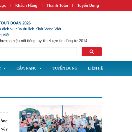
Lực
Khách Hàng
Thanh Toán
Tuyển Dụng
|
|
|
TOUR ĐOÀN 2026
 dịch vụ của du lịch Khát Vọng Việt
 Việt
hương hiệu nổi tiếng, uy tín được tin dùng từ 2014
C
CẨM NANG
TUYỂN DỤNG
LIÊN HỆ
hông
 vậy