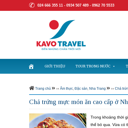
024 666 355 11 - 0934 507 489 -
0962 70 5533
GIỚI THIỆU
TOUR TRONG NƯỚC
T
››
››
Trang chủ
Ẩm thực
,
Đặc sản
,
Nha Trang
Chả trứ
Chả trứng mực món ăn cao cấp ở Nh
Trong khoảng thời 
thể bỏ qua. Vừa có 