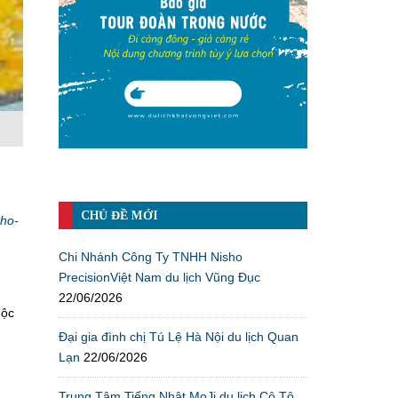
CHỦ ĐỀ MỚI
kho-
Chi Nhánh Công Ty TNHH Nisho
PrecisionViệt Nam du lịch Vũng Đục
22/06/2026
uộc
Đại gia đình chị Tú Lệ Hà Nội du lịch Quan
Lạn
22/06/2026
Trung Tâm Tiếng Nhật MoJi du lịch Cô Tô