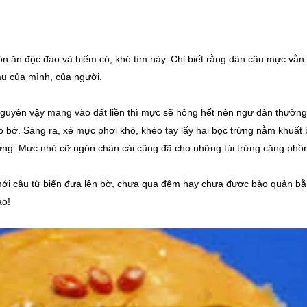
món ăn độc đáo và hiếm có, khó tìm này. Chỉ biết rằng dân câu mực vẫn
cầu của mình, của người.
uyên vậy mang vào đất liền thì mực sẽ hỏng hết nên ngư dân thường
o bờ. Sáng ra, xẻ mực phơi khô, khéo tay lấy hai bọc trứng nằm khuất
rứng. Mực nhỏ cỡ ngón chân cái cũng đã cho những túi trứng căng phồ
 mới câu từ biển đưa lên bờ, chưa qua đêm hay chưa được bảo quản b
ảo!