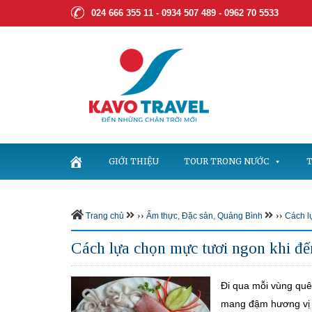
024 666 355 11 - 0934 507 489 -
0962 70 5533
GIỚI THIỆU
TOUR TRONG NƯỚC
T
››
››
Trang chủ
Ẩm thực
,
Đặc sản
,
Quảng Bình
Cách l
Cách lựa chọn mực tươi ngon khi đ
Đi qua mỗi vùng quê
mang đậm hương vị đ