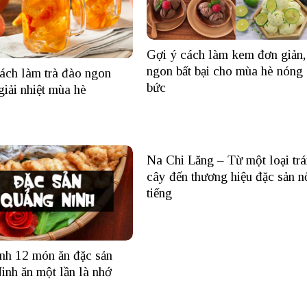
Gợi ý cách làm kem đơn giản,
ngon bất bại cho mùa hè nóng
ách làm trà đào ngon
bức
giải nhiệt mùa hè
Na Chi Lăng – Từ một loại trá
cây đến thương hiệu đặc sản n
tiếng
nh 12 món ăn đặc sản
nh ăn một lần là nhớ