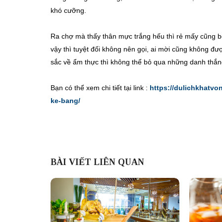
khó cưỡng.
Ra chợ mà thấy thân mực trắng hếu thì rẻ mấy cũng 
vậy thì tuyệt đối không nên gọi, ai mời cũng không 
sắc về ẩm thực thì không thể bỏ qua những danh th
Bạn có thể xem chi tiết tại link :
https://dulichkhatv
ke-bang/
BÀI VIẾT LIÊN QUAN