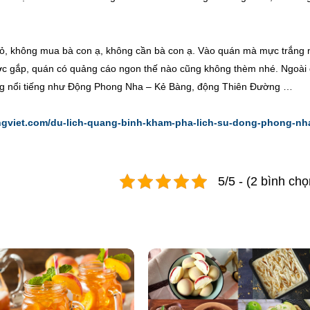
bỏ, không mua bà con ạ, không cần bà con ạ. Vào quán mà mực trắng
được gắp, quán có quảng cáo ngon thế nào cũng không thèm nhé. Ngoài
ắng nổi tiếng như Động Phong Nha – Kẻ Bàng, động Thiên Đường …
ongviet.com/du-lich-quang-binh-kham-pha-lich-su-dong-phong-nh
5/5 - (2 bình chọ