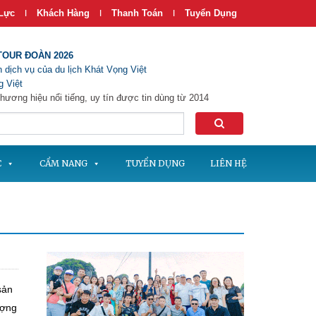
Lực
Khách Hàng
Thanh Toán
Tuyển Dụng
|
|
|
TOUR ĐOÀN 2026
 dịch vụ của du lịch Khát Vọng Việt
 Việt
hương hiệu nổi tiếng, uy tín được tin dùng từ 2014
C
CẨM NANG
TUYỂN DỤNG
LIÊN HỆ
sản
ượng