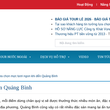
Hoạt Động
Năng 
|
BÁO GIÁ TOUR LẺ 2026
-
BÁO GIÁ 
Tại sao khách hàng tin tưởng lựa chọn
HỒ SƠ NĂNG LỰC Công ty Khát Vọng
Thương hiệu PT bền vững từ 2013
- T
OUR NƯỚC NGOÀI
DỊCH VỤ HỖ TRỢ
VIDEO
TIN TỨ
ựa chọn mực tươi ngon khi đến Quảng Bình
ến Quảng Bình
, mỗi điểm dừng chân quý vị sẽ được thưởng thức nhiều món ăn, đặc 
ịa phương, Quảng Bình cũng vậy có rất nhiều đặc sản mang lại ấn t