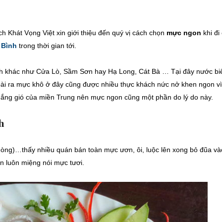
ịch Khát Vọng Việt xin giới thiệu đến quý vị cách chọn
mực ngon
khi đi
 Bình
trong thời gian tới.
h khác như Cửa Lò, Sầm Sơn hay Hạ Long, Cát Bà … Tại đây nước bi
ài ra mực khô ở đây cũng được nhiều thực khách nức nở khen ngon vì
ắng gió của miền Trung nên mực ngon cũng một phần do lý do này.
h
ng)…thấy nhiều quán bán toàn mực ươn, ôi, luộc lên xong bỏ đũa và
ẫn luôn miệng nói mực tươi.