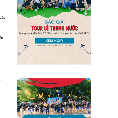
 các
ển
o