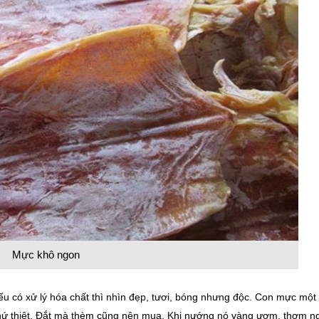
Mực khô ngon
Nếu có xử lý hóa chất thì nhìn đẹp, tươi, bóng nhưng độc. Con mực một
thứ thiệt. Đắt mà thèm cũng nên mua. Khi nướng nó vàng ươm, thơm n