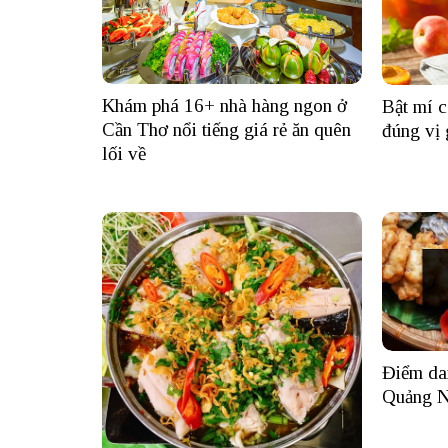
Khám phá 16+ nhà hàng ngon ở
Bật mí c
Cần Thơ nổi tiếng giá rẻ ăn quên
đúng vị 
lối về
Điểm da
Quảng Ni