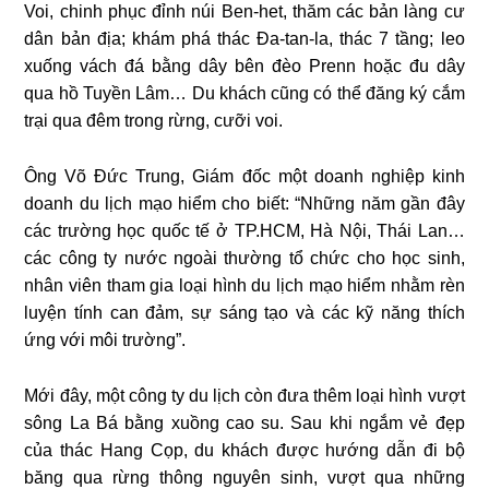
Voi, chinh phục đỉnh núi Ben-het, thăm các bản làng cư
dân bản địa; khám phá thác Đa-tan-la, thác 7 tầng; leo
xuống vách đá bằng dây bên đèo Prenn hoặc đu dây
qua hồ Tuyền Lâm… Du khách cũng có thể đăng ký cắm
trại qua đêm trong rừng, cưỡi voi.
Ông Võ Đức Trung, Giám đốc một doanh nghiệp kinh
doanh du lịch mạo hiểm cho biết: “Những năm gần đây
các trường học quốc tế ở TP.HCM, Hà Nội, Thái Lan…
các công ty nước ngoài thường tổ chức cho học sinh,
nhân viên tham gia loại hình du lịch mạo hiểm nhằm rèn
luyện tính can đảm, sự sáng tạo và các kỹ năng thích
ứng với môi trường”.
Mới đây, một công ty du lịch còn đưa thêm loại hình vượt
sông La Bá bằng xuồng cao su. Sau khi ngắm vẻ đẹp
của thác Hang Cọp, du khách được hướng dẫn đi bộ
băng qua rừng thông nguyên sinh, vượt qua những