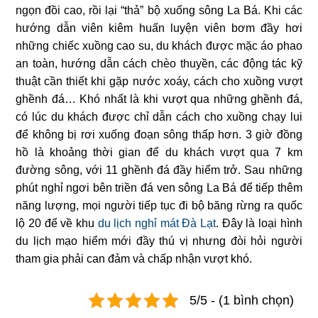
ngọn đồi cao, rồi lại “thả” bộ xuống sông La Bá. Khi các
hướng dẫn viên kiêm huấn luyện viên bơm đầy hơi
những chiếc xuồng cao su, du khách được mặc áo phao
an toàn, hướng dẫn cách chèo thuyền, các động tác kỹ
thuật cần thiết khi gặp nước xoáy, cách cho xuồng vượt
ghềnh đá… Khó nhất là khi vượt qua những ghềnh đá,
có lúc du khách được chỉ dẫn cách cho xuồng chạy lui
để không bị rơi xuống đoạn sông thấp hơn. 3 giờ đồng
hồ là khoảng thời gian để du khách vượt qua 7 km
đường sông, với 11 ghềnh đá đầy hiểm trở. Sau những
phút nghỉ ngơi bên triền đá ven sông La Bá để tiếp thêm
năng lượng, mọi người tiếp tục đi bộ băng rừng ra quốc
lộ 20 để về khu
du lịch nghỉ mát Đà Lạt
. Đây là loại hình
du lịch mạo hiểm mới đầy thú vị nhưng đòi hỏi người
tham gia phải can đảm và chấp nhận vượt khó.
5/5 - (1 bình chọn)