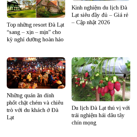
Kinh nghiệm du lịch Đà
Lạt siêu đầy đủ – Giá rẻ
– Cập nhật 2026
Top những resort Đà Lạt
“sang – xịn – mịn” cho
kỳ nghỉ dưỡng hoàn hảo
Những quán ăn dính
phốt chặt chém và chiêu
Du lịch Đà Lạt thú vị với
trò với du khách ở Đà
trải nghiệm hái dâu tây
Lạt
chín mọng