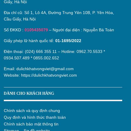
Giấy, Hà Nội
Địa chỉ cũ:
Số 1, Lô 4A, Đường Trung Yên 10B, P. Yên Hòa,
Cầu Giấy, Hà Nội
Số ĐKKD :
0105435079
– Người đại diện : Nguyễn Bá Toàn
Giấy phép lữ hành quốc tế:
01-1695/2022
Điện thoại: (024) 666 355 11 – Hotline:
0962.70.5533
*
0934.507.489
*
0855.002.652
Email:
dulichkhatvongviet@gmail.com
Website:
https://dulichkhatvongviet.com
DÀNH CHO KHÁCH HÀNG
Chính sách và quy định chung
Quy định và hình thức thanh toán
Chính sách bảo mật thông tin
Sitemap – Sơ đồ website