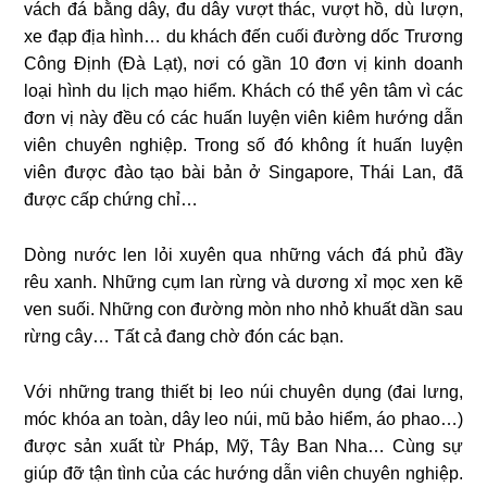
vách đá bằng dây, đu dây vượt thác, vượt hồ, dù lượn,
xe đạp địa hình… du khách đến cuối đường dốc Trương
Công Định (Đà Lạt), nơi có gần 10 đơn vị kinh doanh
loại hình du lịch mạo hiểm. Khách có thể yên tâm vì các
đơn vị này đều có các huấn luyện viên kiêm hướng dẫn
viên chuyên nghiệp. Trong số đó không ít huấn luyện
viên được đào tạo bài bản ở Singapore, Thái Lan, đã
được cấp chứng chỉ…
Dòng nước len lỏi xuyên qua những vách đá phủ đầy
rêu xanh. Những cụm lan rừng và dương xỉ mọc xen kẽ
ven suối. Những con đường mòn nho nhỏ khuất dần sau
rừng cây… Tất cả đang chờ đón các bạn.
Với những trang thiết bị leo núi chuyên dụng (đai lưng,
móc khóa an toàn, dây leo núi, mũ bảo hiểm, áo phao…)
được sản xuất từ Pháp, Mỹ, Tây Ban Nha… Cùng sự
giúp đỡ tận tình của các hướng dẫn viên chuyên nghiệp.