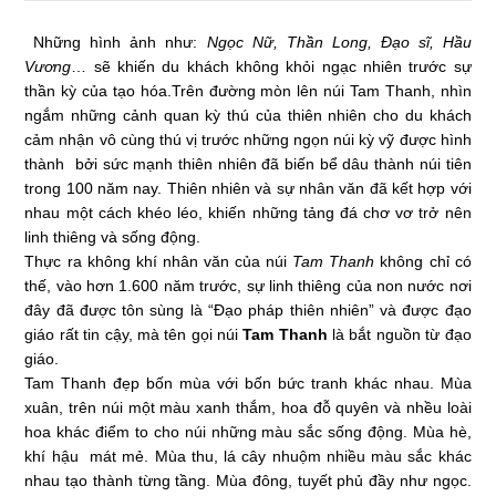
Những hình ảnh như:
Ngọc Nữ, Thần Long, Đạo sĩ, Hầu
Vương
… sẽ khiến du khách không khỏi ngạc nhiên trước sự
thần kỳ của tạo hóa.Trên đường mòn lên núi Tam Thanh, nhìn
ngắm những cảnh quan kỳ thú của thiên nhiên cho du khách
cảm nhận vô cùng thú vị trước những ngọn núi kỳ vỹ được hình
thành bởi sức mạnh thiên nhiên đã biến bể dâu thành núi tiên
trong 100 năm nay. Thiên nhiên và sự nhân văn đã kết hợp với
nhau một cách khéo léo, khiến những tảng đá chơ vơ trở nên
linh thiêng và sống động.
Thực ra không khí nhân văn của núi
Tam Thanh
không chỉ có
thế, vào hơn 1.600 năm trước, sự linh thiêng của non nước nơi
đây đã được tôn sùng là “Đạo pháp thiên nhiên” và được đạo
giáo rất tin cậy, mà tên gọi núi
Tam Thanh
là bắt nguồn từ đạo
giáo.
Tam Thanh đẹp bốn mùa với bốn bức tranh khác nhau. Mùa
xuân, trên núi một màu xanh thắm, hoa đỗ quyên và nhều loài
hoa khác điểm to cho núi những màu sắc sống động. Mùa hè,
khí hậu mát mẻ. Mùa thu, lá cây nhuộm nhiều màu sắc khác
nhau tạo thành từng tầng. Mùa đông, tuyết phủ đầy như ngọc.