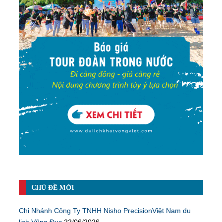
CHỦ ĐỀ MỚI
Chi Nhánh Công Ty TNHH Nisho PrecisionViệt Nam du