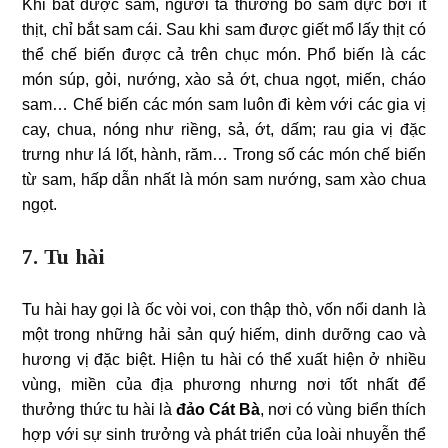
Khi bắt được sam, người ta thường bỏ sam đực bởi ít
thịt, chỉ bắt sam cái. Sau khi sam được giết mổ lấy thịt có
thể chế biến được cả trên chục món. Phổ biến là các
món súp, gỏi, nướng, xào sả ớt, chua ngọt, miến, cháo
sam… Chế biến các món sam luôn đi kèm với các gia vị
cay, chua, nóng như riềng, sả, ớt, dấm; rau gia vị đặc
trưng như lá lốt, hành, răm… Trong số các món chế biến
từ sam, hấp dẫn nhất là món sam nướng, sam xào chua
ngọt.
7. Tu hài
Tu hài hay gọi là ốc vòi voi, con thập thò, vốn nổi danh là
một trong những hải sản quý hiếm, dinh dưỡng cao và
hương vị đặc biệt. Hiện tu hài có thể xuất hiện ở nhiều
vùng, miền của địa phương nhưng nơi tốt nhất để
thưởng thức tu hài là
đảo Cát Bà
, nơi có vùng biển thích
hợp với sự sinh trưởng và phát triển của loài nhuyễn thể