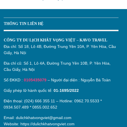
THÔNG TIN LIÊN HỆ
CÔNG TY DU LỊCH KHÁT VỌNG VIỆT – KAVO TRAVEL
Địa chỉ:
Số 18, Lô 4B, Đường Trung Yên 10A, P. Yên Hòa, Cầu
Giấy, Hà Nội
Địa chỉ cũ:
Số 1, Lô 4A, Đường Trung Yên 10B, P. Yên Hòa,
Cầu Giấy, Hà Nội
Số ĐKKD :
0105435079
– Người đại diện : Nguyễn Bá Toàn
Giấy phép lữ hành quốc tế:
01-1695/2022
Điện thoại: (024) 666 355 11 – Hotline:
0962.70.5533
*
0934.507.489
*
0855.002.652
Email:
dulichkhatvongviet@gmail.com
Website:
https://dulichkhatvongviet.com