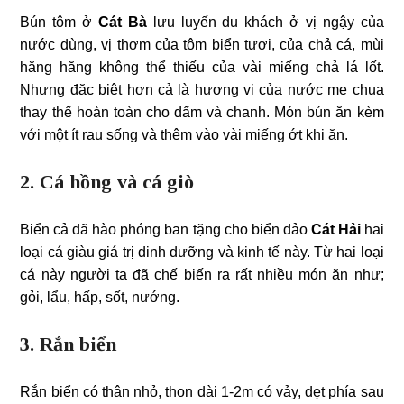
Bún tôm ở
Cát Bà
lưu luyến du khách ở vị ngậy của
nước dùng, vị thơm của tôm biển tươi, của chả cá, mùi
hăng hăng không thể thiếu của vài miếng chả lá lốt.
Nhưng đặc biệt hơn cả là hương vị của nước me chua
thay thế hoàn toàn cho dấm và chanh. Món bún ăn kèm
với một ít rau sống và thêm vào vài miếng ớt khi ăn.
2. Cá hồng và cá giò
Biển cả đã hào phóng ban tặng cho biển đảo
Cát Hải
hai
loại cá giàu giá trị dinh dưỡng và kinh tế này. Từ hai loại
cá này người ta đã chế biến ra rất nhiều món ăn như;
gỏi, lẩu, hấp, sốt, nướng.
3. Rắn biển
Rắn biển có thân nhỏ, thon dài 1-2m có vảy, dẹt phía sau