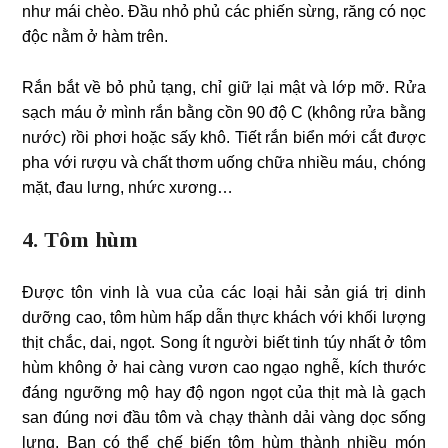
như mái chèo. Đầu nhỏ phủ các phiến sừng, răng có nọc
độc nằm ở hàm trên.
Rắn bắt về bỏ phủ tạng, chỉ giữ lại mật và lớp mỡ. Rửa
sạch máu ở mình rắn bằng cồn 90 độ C (không rửa bằng
nước) rồi phơi hoặc sấy khô. Tiết rắn biển mới cắt được
pha với rượu và chất thơm uống chữa nhiều máu, chóng
mặt, đau lưng, nhức xương…
4. Tôm hùm
Được tôn vinh là vua của các loại hải sản giá trị dinh
dưỡng cao, tôm hùm hấp dẫn thực khách với khối lượng
thịt chắc, dai, ngọt. Song ít người biết tinh túy nhất ở tôm
hùm không ở hai càng vươn cao ngạo nghễ, kích thước
đáng ngưỡng mộ hay độ ngon ngọt của thịt mà là gạch
san đúng nơi đầu tôm và chạy thành dải vàng dọc sống
lưng. Bạn có thể chế biến tôm hùm thành nhiều món