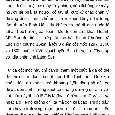
chọn đi ô tô hoặc xe máy. Tuy nhiên, nếu đi bằng xe máy,
người lái phải là người có tay lái cực kỳ chắc chắn vì
đường đi có nhiều chỗ uốn lượn, khúc khuỷu. Từ trung
tâm thị trấn Bình Liêu, du khách có thể đi dọc quốc lộ
18C Theo hướng xã Hoành Mô để đến cửa khẩu Hoành
Mô. Sau đó, tiếp tục rẽ phải vào bản Ngàn Chuồng, xã
Lục Hồn chừng 15km là tới 3 điểm cột mốc 1297, 1300
và 1302 thuộc xã Vô Ngại huyện Bình Liêu, nơi đây giáp
với địa phận tỉnh Lạng Sơn.
Từ ba cột mốc này chỉ cần đi thêm một chút là đã có thể
đến với chân dốc của cột mốc 1305 Bình Liêu. Để xe ở
chân dốc, du khách mất khoảng 1,5h đồng hồ để leo
được đến đỉnh. Trong suốt cả quãng đường để đến với
cột mốc này thì có lẽ đây là đoạn đường khó đi và vất vả
nhất. Bởi lẽ nó không chỉ xa mà còn khá cao. Trước đây,
khi chưa có đường, mọi người chỉ đi lối mòn nên trên