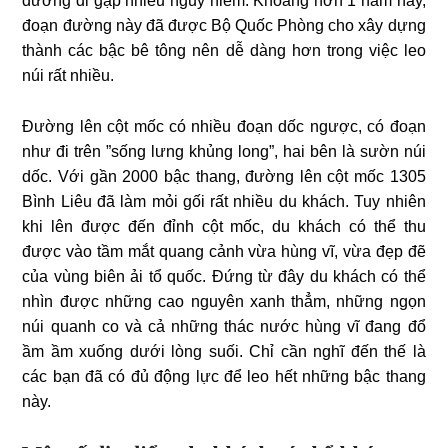
đường đi gặp nhiều nguy hiểm. Khoảng hơn 1 năm nay,
đoạn đường này đã được Bộ Quốc Phòng cho xây dựng
thành các bậc bê tông nên dễ dàng hơn trong việc leo
núi rất nhiều.
Đường lên cột mốc có nhiều đoạn dốc ngược, có đoạn
như đi trên ”sống lưng khủng long”, hai bên là sườn núi
dốc. Với gần 2000 bậc thang, đường lên cột mốc 1305
Bình Liêu đã làm mỏi gối rất nhiều du khách. Tuy nhiên
khi lên được đến đỉnh cột mốc, du khách có thể thu
được vào tầm mắt quang cảnh vừa hùng vĩ, vừa đẹp đẽ
của vùng biên ải tổ quốc. Đứng từ đây du khách có thể
nhìn được những cao nguyên xanh thẳm, những ngọn
núi quanh co và cả những thác nước hùng vĩ đang đổ
ầm ầm xuống dưới lòng suối. Chỉ cần nghĩ đến thế là
các bạn đã có đủ động lực để leo hết những bậc thang
này.