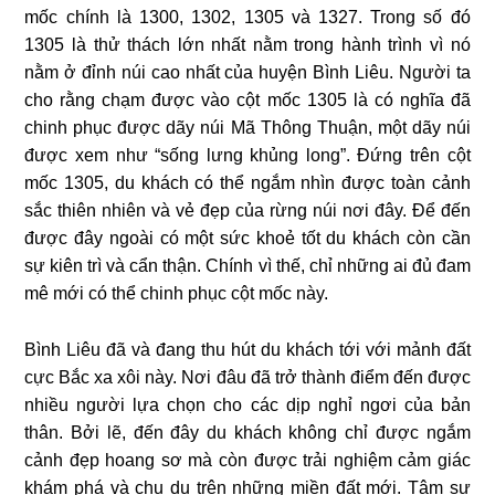
mốc chính là 1300, 1302, 1305 và 1327. Trong số đó
1305 là thử thách lớn nhất nằm trong hành trình vì nó
nằm ở đỉnh núi cao nhất của huyện Bình Liêu. Người ta
cho rằng chạm được vào cột mốc 1305 là có nghĩa đã
chinh phục được dãy núi Mã Thông Thuận, một dãy núi
được xem như “sống lưng khủng long”. Đứng trên cột
mốc 1305, du khách có thể ngắm nhìn được toàn cảnh
sắc thiên nhiên và vẻ đẹp của rừng núi nơi đây. Để đến
được đây ngoài có một sức khoẻ tốt du khách còn cần
sự kiên trì và cẩn thận. Chính vì thế, chỉ những ai đủ đam
mê mới có thể chinh phục cột mốc này.
Bình Liêu đã và đang thu hút du khách tới với mảnh đất
cực Bắc xa xôi này. Nơi đâu đã trở thành điểm đến được
nhiều người lựa chọn cho các dịp nghỉ ngơi của bản
thân. Bởi lẽ, đến đây du khách không chỉ được ngắm
cảnh đẹp hoang sơ mà còn được trải nghiệm cảm giác
khám phá và chu du trên những miền đất mới. Tâm sự