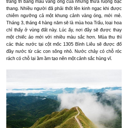
trang trí bằng màu vàng óng của những thửa ruộng bậc
thang. Nhiều người đã phải thốt lên kinh ngạc khi được
chiêm ngưỡng cả một khung cảnh vàng óng, mới mẻ.
Tháng 3, tháng 4 hàng năm sẽ là mùa hoa Trẩu, loại hoa
chỉ thấy ở vùng đất này. Lúc ấy, nơi đây sẽ được thay
một chiếc áo mới với nhiều màu sắc hơn. Mùa thu thì
các thác nước tại cột mốc 1305 Bình Liêu sẽ được đổ
đầy nước từ các con sông nhỏ. Nước chảy có chỗ róc
rách có chỗ lại ầm ầm tạo nên một cảnh sắc hùng vĩ.