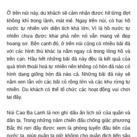
Ở trên núi này, du khách sẽ cảm nhận được hít từng đợt
không khí trong lành, mát mẻ. Ngay trên núi, có hai hồ
nước tự nhiên với diện tích khá lớn. Vì là hồ nước tự
nhiên chưa được khai phá nên nó vẫn mang vẻ đẹp
hoang sơ. Bên cạnh đó, ở trên núi cũng có nhiều bãi đá
với các hình thù khác lạ nằm ngay cả trong lòng hồ và
trên cạn. Hầu hết những bãi đá này đều là kết quả của
quá trình thoái hoá tự nhiên nên không có hòn đá nào có
hình dạng giống hòn đá nào cả. Những bãi đá này sẽ
nằm xen lẫn với các bãi cỏ rộng lớn và các khu rừng tự
nhiên. Du khách có thể tổ chức các hoạt động vui chơi
tại đây.
Núi Cao Ba Lanh là nơi ghi dấu ấn lịch sử của quân và
dân ta. Trong những năm chiến đấu chống giặc phương
Bắc thì nơi đây được xem là phòng tuyến đầu tiên của
nước ta, giúp quân ta giữ không cho quân địch tiến sâu