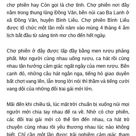
chợ phiên hay Còn gọi là chợ tình. Chợ phiên nơi đây
nằm trong thung lũng Đồng Văn, bên núi cao Ba Lanh ở
xã Đồng Văn, huyện Bình Liêu. Chợ phiên Bình Liêu
được tổ chức một lần mỗi năm vào mùng 4 tháng 4 âm
lịch bắt đầu từ sáng tinh mơ cho đến hết ngày.
Chợ phiên ở đây được lấp đầy bằng men rượu phảng
phất. Mọi người cùng nhau uống rượu, ca hát rồi cùng
nhau tận hưởng cảm giác ngất ngây của men rượu. Bên
cạnh đó, những câu hát ngân nga, tiếng hò giao duyên
bất chợt vang lên, lẫn trong lời nói thì thầm và tiếng cười
vang dội của những đôi trai gái mới lớn.
Mãi đến khi chiều tà, lúc mặt trời chuẩn bị xuống núi mọi
người mới chia tay nhau để ra về. Nhờ có chợ phiên,
các đôi trai gái mới có thể tìm đến nhau, ca hát trò
chuyện cùng nhau rồi yêu thương nhau lúc nào không
biết. Chỉ cần một lần được trải nghiệm cảm giác tham