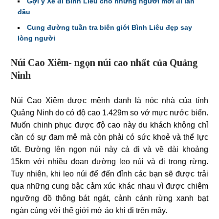
Gợi ý Xe đi Bình Liêu cho những người mới đi lần
đầu
Cung đường tuần tra biên giới Bình Liêu đẹp say
lòng người
Núi Cao Xiêm- ngọn núi cao nhất của Quảng
Ninh
Núi Cao Xiêm được mệnh danh là nóc nhà của tỉnh
Quảng Ninh do có độ cao 1.429m so vớ mực nước biển.
Muốn chinh phục được độ cao này du khách không chỉ
cần có sự đam mê mà còn phải có sức khoẻ và thể lực
tốt. Đường lên ngọn núi này cả đi và về dài khoảng
15km với nhiều đoạn đường leo núi và đi trong rừng.
Tuy nhiên, khi leo núi để đến đỉnh các bạn sẽ được trải
qua những cung bậc cảm xúc khác nhau vì được chiêm
ngưỡng đồ thông bát ngát, cảnh cánh rừng xanh bạt
ngàn cùng với thế giới mờ ảo khi đi trên mây.