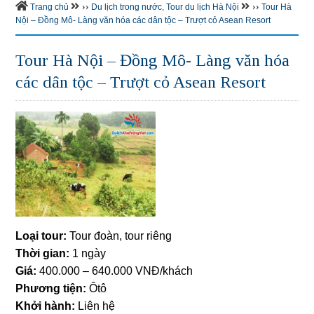
››
››
Trang chủ
Du lịch trong nước
,
Tour du lịch Hà Nội
Tour Hà
Nội – Đồng Mô- Làng văn hóa các dân tộc – Trượt cỏ Asean Resort
Tour Hà Nội – Đồng Mô- Làng văn hóa
các dân tộc – Trượt cỏ Asean Resort
Loại tour:
Tour đoàn, tour riêng
Thời gian:
1 ngày
Giá:
400.000 – 640.000 VNĐ/khách
Phương tiện:
Ôtô
Khởi hành:
Liên hệ