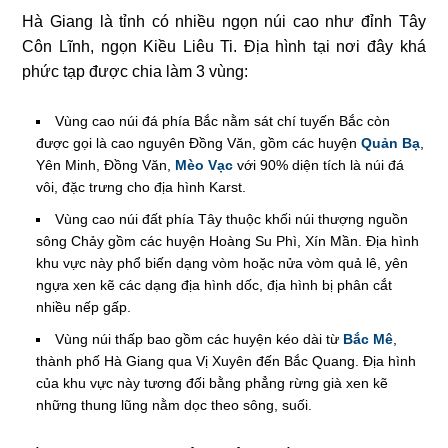
Hà Giang là tỉnh có nhiều ngọn núi cao như đỉnh Tây
Côn Lĩnh, ngọn Kiều Liêu Ti. Địa hình tại nơi đây khá
phức tạp được chia làm 3 vùng:
Vùng cao núi đá phía Bắc nằm sát chí tuyến Bắc còn
được gọi là cao nguyên Đồng Văn, gồm các huyện
Quản Bạ
,
Yên Minh, Đồng Văn,
Mèo Vạc
với 90% diện tích là núi đá
vôi, đặc trưng cho địa hình Karst.
Vùng cao núi đất phía Tây thuộc khối núi thượng nguồn
sông Chảy gồm các huyện Hoàng Su Phì, Xín Mần. Địa hình
khu vực này phổ biến dạng vòm hoặc nửa vòm quả lê, yên
ngựa xen kẽ các dạng địa hình dốc, địa hình bị phân cắt
nhiều nếp gấp.
Vùng núi thấp bao gồm các huyện kéo dài từ
Bắc Mê
,
thành phố Hà Giang qua Vị Xuyên đến Bắc Quang. Địa hình
của khu vực này tương đối bằng phẳng rừng già xen kẽ
những thung lũng nằm dọc theo sông, suối.