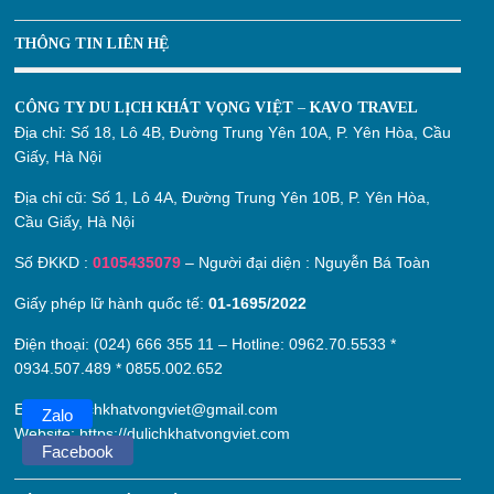
THÔNG TIN LIÊN HỆ
CÔNG TY DU LỊCH KHÁT VỌNG VIỆT – KAVO TRAVEL
Địa chỉ:
Số 18, Lô 4B, Đường Trung Yên 10A, P. Yên Hòa, Cầu
Giấy, Hà Nội
Địa chỉ cũ:
Số 1, Lô 4A, Đường Trung Yên 10B, P. Yên Hòa,
Cầu Giấy, Hà Nội
Số ĐKKD :
0105435079
– Người đại diện : Nguyễn Bá Toàn
Giấy phép lữ hành quốc tế:
01-1695/2022
Điện thoại: (024) 666 355 11 – Hotline:
0962.70.5533
*
0934.507.489
*
0855.002.652
Email:
dulichkhatvongviet@gmail.com
Zalo
Website:
https://dulichkhatvongviet.com
Facebook