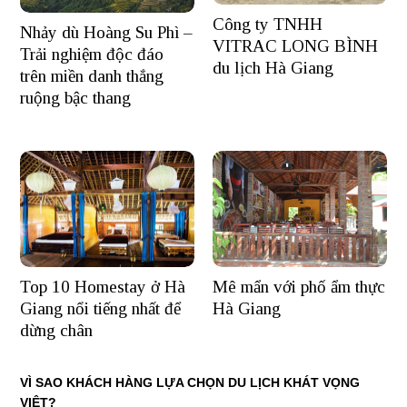
Công ty TNHH
Nhảy dù Hoàng Su Phì –
VITRAC LONG BÌNH
Trải nghiệm độc đáo
du lịch Hà Giang
trên miền danh thắng
ruộng bậc thang
Mê mẩn với phố ẩm thực
Top 10 Homestay ở Hà
Hà Giang
Giang nổi tiếng nhất để
dừng chân
VÌ SAO KHÁCH HÀNG LỰA CHỌN DU LỊCH KHÁT VỌNG
VIỆT?