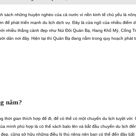
anh sách những huyện nghèo của cả nước vì nền kinh tế chủ yếu là nôn
yên để phát triển mạnh du lịch dịch vụ. Đây là cửa ngõ của nhiều điểm 
g với nhiều thắng cảnh đẹp như Núi Đôi Quản Bạ, Hang Khố Mỷ, Cổng Tr
i dân nơi đây. Hiện tại thì Quản Bạ đang nằm trong quy hoạch phát t
ng năm?
thời gian thích hợp để đi, để có thể có một chuyến du lịch tuyệt vời. 
ủa mình phù hợp là có thể xách balo lên và bắt đầu chuyến du lịch đế
ẹp, cũng sở hữu những điều lý thú riêng nên bạn có thể đến đây bất 