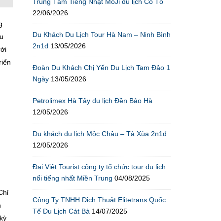
Trung Tâm Tiếng Nhật MoJi du lịch Cô Tô
22/06/2026
g
Du Khách Du Lịch Tour Hà Nam – Ninh Bình
du
2n1đ
13/05/2026
ời
riển
Đoàn Du Khách Chị Yến Du Lịch Tam Đảo 1
Ngày
13/05/2026
Petrolimex Hà Tây du lịch Đền Bảo Hà
12/05/2026
Du khách du lịch Mộc Châu – Tà Xùa 2n1đ
12/05/2026
Đại Việt Tourist công ty tổ chức tour du lịch
nổi tiếng nhất Miền Trung
04/08/2025
Chỉ
Công Ty TNHH Dịch Thuật Elitetrans Quốc
n
Tế Du Lịch Cát Bà
14/07/2025
kỳ