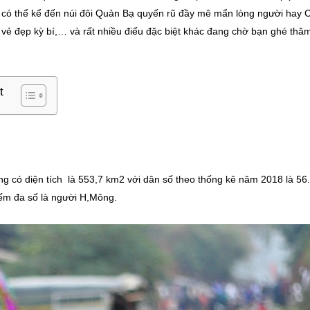
 có thể kể đến núi đôi Quản Bạ quyến rũ đầy mê mẩn lòng người hay 
vẻ đẹp kỳ bí,… và rất nhiều điểu đặc biệt khác đang chờ bạn ghé thă
t
g có diện tích là 553,7 km2 với dân số theo thống kê năm 2018 là 56
iếm đa số là người H,Mông.