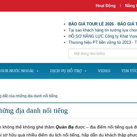
Hoạt Động
Năng 
|
BÁO GIÁ TOUR LẺ 2026
-
BÁO GIÁ 
Tại sao khách hàng tin tưởng lựa chọn
HỒ SƠ NĂNG LỰC Công ty Khát Vọng
Thương hiệu PT bền vững từ 2013
- T
OUR NƯỚC NGOÀI
DỊCH VỤ HỖ TRỢ
VIDEO
TIN TỨ
 đất của những địa danh nổi tiếng
ững địa danh nổi tiếng
h không thể không ghé thăm
Quản Bạ
được – địa điểm nổi tiếng quá 
hi sở hữu quá nhiều điểm du lịch nổi tiếng, hấp dẫn du khách thập phư