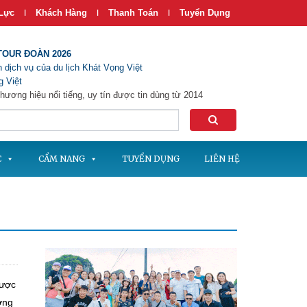
Lực
Khách Hàng
Thanh Toán
Tuyển Dụng
|
|
|
TOUR ĐOÀN 2026
 dịch vụ của du lịch Khát Vọng Việt
 Việt
hương hiệu nổi tiếng, uy tín được tin dùng từ 2014
C
CẨM NANG
TUYỂN DỤNG
LIÊN HỆ
được
ơng