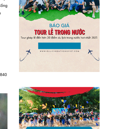
Cổng
m
.840