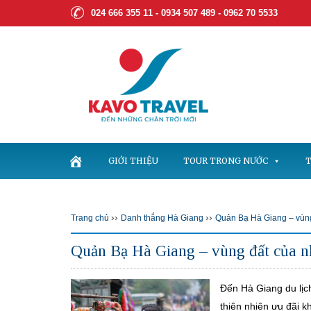
024 666 355 11 - 0934 507 489 -
0962 70 5533
GIỚI THIỆU
TOUR TRONG NƯỚC
T
››
››
Trang chủ
Danh thắng Hà Giang
Quản Bạ Hà Giang – vùng
Quản Bạ Hà Giang – vùng đất của nh
Đến Hà Giang du lịc
thiên nhiên ưu đãi k