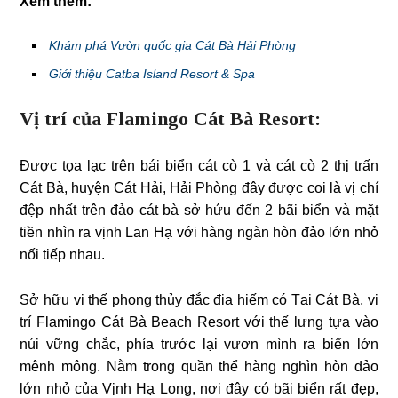
Xem thêm:
Khám phá Vườn quốc gia Cát Bà Hải Phòng
Giới thiệu Catba Island Resort & Spa
Vị trí của Flamingo Cát Bà Resort:
Được tọa lạc trên bái biển cát cò 1 và cát cò 2 thị trấn
Cát Bà, huyện Cát Hải, Hải Phòng đây được coi là vị chí
đệp nhất trên đảo cát bà sở hứu đến 2 bãi biển và mặt
tiền nhìn ra vịnh Lan Hạ với hàng ngàn hòn đảo lớn nhỏ
nối tiếp nhau.
Sở hữu vị thế phong thủy đắc địa hiếm có Tại Cát Bà, vị
trí Flamingo Cát Bà Beach Resort với thế lưng tựa vào
núi vững chắc, phía trước lại vươn mình ra biển lớn
mênh mông. Nằm trong quần thể hàng nghìn hòn đảo
lớn nhỏ của Vịnh Hạ Long, nơi đây có bãi biển rất đẹp,