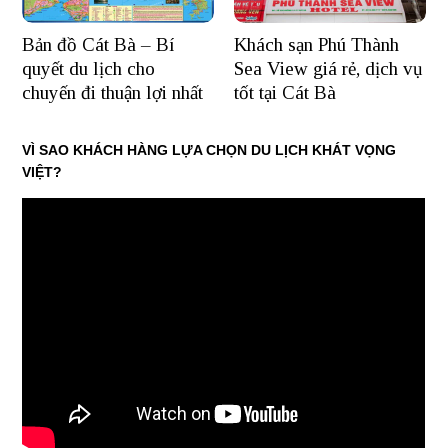
Bản đồ Cát Bà – Bí
Khách sạn Phú Thành
quyết du lịch cho
Sea View giá rẻ, dịch vụ
chuyến đi thuận lợi nhất
tốt tại Cát Bà
VÌ SAO KHÁCH HÀNG LỰA CHỌN DU LỊCH KHÁT VỌNG
VIỆT?