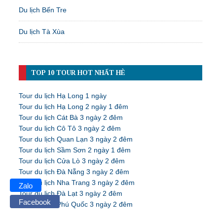
Du lịch Bến Tre
Du lịch Tà Xùa
TOP 10 TOUR HOT NHẤT HÈ
Tour du lịch Hạ Long 1 ngày
Tour du lịch Hạ Long 2 ngày 1 đêm
Tour du lịch Cát Bà 3 ngày 2 đêm
Tour du lịch Cô Tô 3 ngày 2 đêm
Tour du lịch Quan Lạn 3 ngày 2 đêm
Tour du lịch Sầm Sơn 2 ngày 1 đêm
Tour du lịch Cửa Lò 3 ngày 2 đêm
Tour du lịch Đà Nẵng 3 ngày 2 đêm
Tour du lịch Nha Trang 3 ngày 2 đêm
Zalo
Tour du lịch Đà Lạt 3 ngày 2 đêm
Facebook
Tour du lịch Phú Quốc 3 ngày 2 đêm