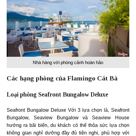
Nhà hàng với phòng cảnh hoàn hảo
Các hạng phòng của Flamingo Cát Bà
Loại phòng Seafront Bungalow Deluxe
Seafront Bungalow Deluxe Với 3 lựa chọn là, Seafront
Bungalow, Seaview Bungalow và Seaview House
hướng ra bãi biển, du khách có thể thỏa sức lựa chọn
không gian nghỉ dưỡng đầy đủ tiện nghi, phù hợp với