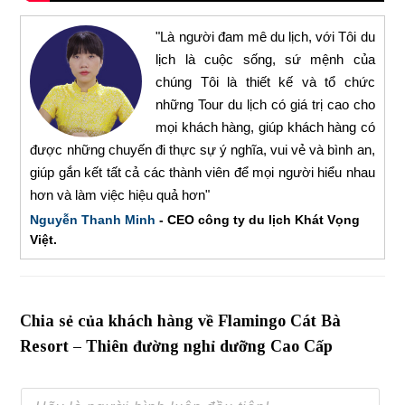
"Là người đam mê du lịch, với Tôi du
lịch là cuộc sống, sứ mệnh của
chúng Tôi là thiết kế và tổ chức
những Tour du lịch có giá trị cao cho
mọi khách hàng, giúp khách hàng có
được những chuyến đi thực sự ý nghĩa, vui vẻ và bình an,
giúp gắn kết tất cả các thành viên để mọi người hiểu nhau
hơn và làm việc hiệu quả hơn"
Nguyễn Thanh Minh
- CEO công ty du lịch Khát Vọng
Việt.
Chia sẻ của khách hàng về Flamingo Cát Bà
Resort – Thiên đường nghỉ dưỡng Cao Cấp