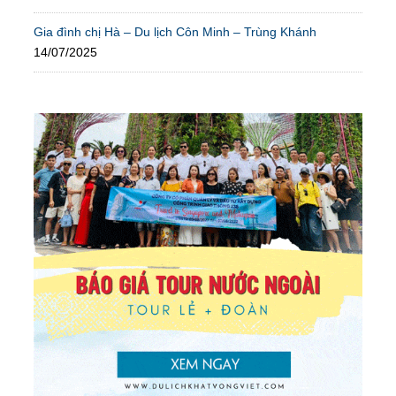
Gia đình chị Hà – Du lịch Côn Minh – Trùng Khánh
14/07/2025