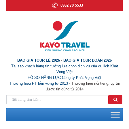
0962 70 5533
BÁO GIÁ TOUR LẺ 2026
-
BÁO GIÁ TOUR ĐOÀN 2026
Tại sao khách hàng tin tưởng lựa chọn dịch vụ của du lịch Khát
Vọng Việt
HỒ SƠ NĂNG LỰC Công ty Khát Vọng Việt
Thương hiệu PT bền vững từ 2013
- Thương hiệu nổi tiếng, uy tín
được tin dùng từ 2014