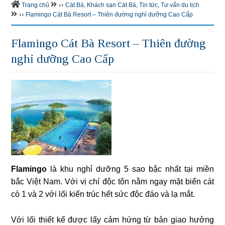
››
Trang chủ
Cát Bà
,
Khách sạn Cát Bà
,
Tin tức
,
Tư vấn du lịch
››
Flamingo Cát Bà Resort – Thiên đường nghỉ dưỡng Cao Cấp
Flamingo Cát Bà Resort – Thiên đường
nghỉ dưỡng Cao Cấp
Flamingo
là khu nghỉ dưỡng 5 sao bậc nhất tại miền
bắc Việt Nam. Với vị chí độc tôn nằm ngay mặt biển cát
cò 1 và 2 với lối kiến trúc hết sức độc đáo và lạ mắt.
Với lối thiết kế được lấy cảm hứng từ bản giao hưởng