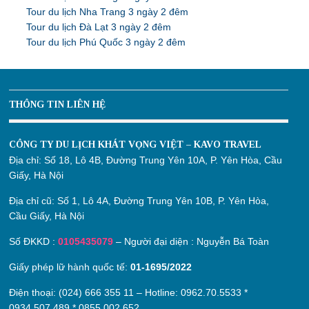
Tour du lịch Nha Trang 3 ngày 2 đêm
Tour du lịch Đà Lạt 3 ngày 2 đêm
Tour du lịch Phú Quốc 3 ngày 2 đêm
THÔNG TIN LIÊN HỆ
CÔNG TY DU LỊCH KHÁT VỌNG VIỆT – KAVO TRAVEL
Địa chỉ:
Số 18, Lô 4B, Đường Trung Yên 10A, P. Yên Hòa, Cầu
Giấy, Hà Nội
Địa chỉ cũ:
Số 1, Lô 4A, Đường Trung Yên 10B, P. Yên Hòa,
Cầu Giấy, Hà Nội
Số ĐKKD :
0105435079
– Người đại diện : Nguyễn Bá Toàn
Giấy phép lữ hành quốc tế:
01-1695/2022
Điện thoại: (024) 666 355 11 – Hotline:
0962.70.5533
*
0934.507.489
*
0855.002.652