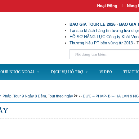
Hoạt Động
Năng 
|
BÁO GIÁ TOUR LẺ 2026
-
BÁO GIÁ 
Tại sao khách hàng tin tưởng lựa chọn
HỒ SƠ NĂNG LỰC Công ty Khát Vọng
Thương hiệu PT bền vững từ 2013
- T
OUR NƯỚC NGOÀI
DỊCH VỤ HỖ TRỢ
VIDEO
TIN TỨ
››
ch Pháp
,
Tour 9 Ngày 8 Đêm
,
Tour theo ngày
ĐỨC – PHÁP- BỈ – HÀ LAN 9 N
GÀY