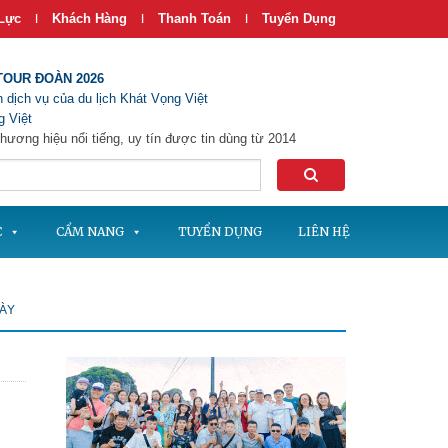
Lực
Khách Hàng
Thanh Toán
Tuyển Dụng
|
|
|
TOUR ĐOÀN 2026
 dịch vụ của du lịch Khát Vọng Việt
 Việt
hương hiệu nổi tiếng, uy tín được tin dùng từ 2014
C
CẨM NANG
TUYỂN DỤNG
LIÊN HỆ
GÀY