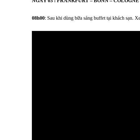
NGÀY 03 : FRANKFURT – BONN – COLOGNE (Ăn 
08h00
: Sau khi dùng bữa sáng buffet tại khách sạn. 