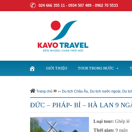
024 666 355 11 - 0934 507 489 -
0962 70 5533
GIỚI THIỆU
TOUR TRONG NƯỚC
T
››
Trang chủ
Du lịch Châu Âu
,
Du lịch nước ngoài
,
Du lị
ĐỨC – PHÁP- BỈ – HÀ LAN 9 N
Loại tour:
Ghép lẻ
Thời gian:
9 ngày