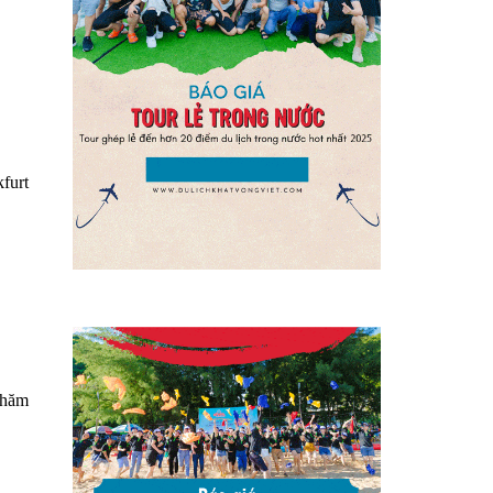
furt
thăm