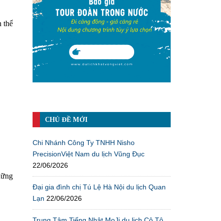
 thể
CHỦ ĐỀ MỚI
Chi Nhánh Công Ty TNHH Nisho
PrecisionViệt Nam du lịch Vũng Đục
22/06/2026
hững
Đại gia đình chị Tú Lệ Hà Nội du lịch Quan
Lạn
22/06/2026
Trung Tâm Tiếng Nhật MoJi du lịch Cô Tô