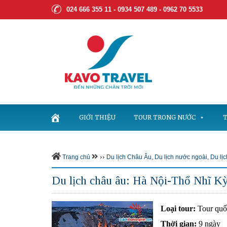
024 666 355 11 - 0934 507 489 -
0962 70 5533
GIỚI THIỆU
TOUR TRONG NƯỚC
T
››
Trang chủ
Du lịch Châu Âu
,
Du lịch nước ngoài
,
Du lị
Du lịch châu âu: Hà Nội-Thổ Nhĩ Kỳ
Loại tour:
Tour quố
Thời gian:
9 ngày