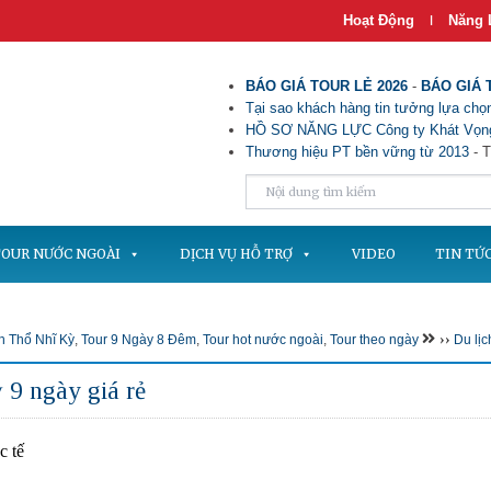
Hoạt Động
Năng 
|
BÁO GIÁ TOUR LẺ 2026
-
BÁO GIÁ 
Tại sao khách hàng tin tưởng lựa chọn
HỒ SƠ NĂNG LỰC Công ty Khát Vọng
Thương hiệu PT bền vững từ 2013
- T
OUR NƯỚC NGOÀI
DỊCH VỤ HỖ TRỢ
VIDEO
TIN TỨ
››
ch Thổ Nhĩ Kỳ
,
Tour 9 Ngày 8 Đêm
,
Tour hot nước ngoài
,
Tour theo ngày
Du lịc
 9 ngày giá rẻ
c tế