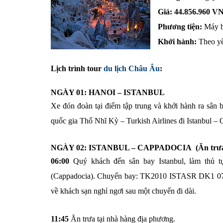
Giá:
44.856.960 V
Phương tiện:
Máy 
Khởi hành:
Theo y
Lịch trình tour
du lịch Châu Âu
:
NGÀY
01: HANOI – ISTANBUL
Xe đón đoàn tại điểm tập trung và khởi hành ra sân 
quốc gia Thổ Nhĩ Kỳ – Turkish Airlines đi Istanbul –
NGÀY 02: ISTANBUL – CAPPADOCIA (Ăn trưa,
06:00
Quý khách đến sân bay Istanbul, làm thủ t
(Cappadocia). Chuyến bay: TK2010 ISTASR DK1 0720
về khách sạn nghỉ ngơi sau một chuyến đi dài.
11:45
Ăn trưa tại nhà hàng địa phương.