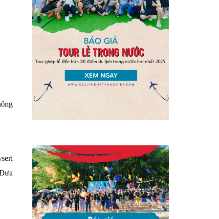
hông
seri
 Đưa