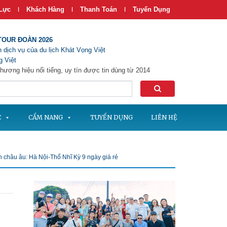
Lực
Khách Hàng
Thanh Toán
Tuyển Dụng
|
|
|
TOUR ĐOÀN 2026
 dịch vụ của du lịch Khát Vọng Việt
 Việt
hương hiệu nổi tiếng, uy tín được tin dùng từ 2014
C
CẨM NANG
TUYỂN DỤNG
LIÊN HỆ
h châu âu: Hà Nội-Thổ Nhĩ Kỳ 9 ngày giá rẻ