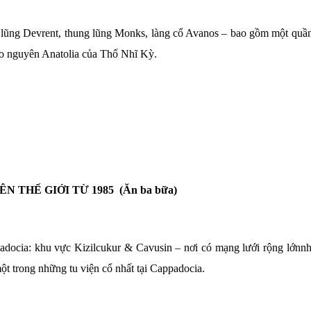
 lũng Devrent, thung lũng Monks, làng cổ Avanos – bao gồm một quần
cao nguyên Anatolia của Thổ Nhĩ Kỳ.
ÊN THẾ GIỚI TỪ 1985
(Ăn ba bữa)
docia: khu vực Kizilcukur & Cavusin – nơi có mạng lưới rộng lớnn
t trong những tu viện cổ nhất tại Cappadocia.