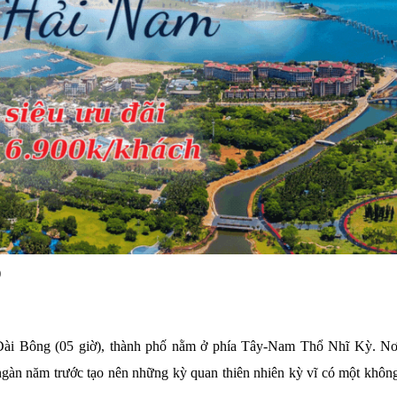
)
Đài Bông (05 giờ), thành phố nằm ở phía Tây-Nam Thổ Nhĩ Kỳ. Nơ
gàn năm trước tạo nên những kỳ quan thiên nhiên kỳ vĩ có một không