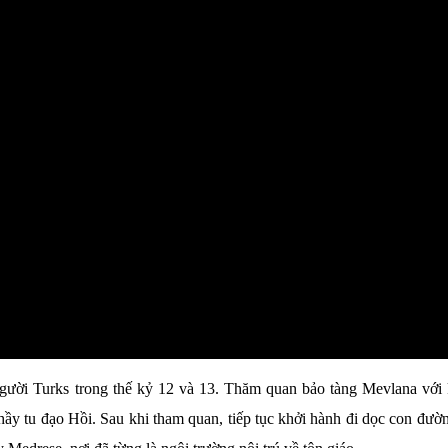
người Turks trong thế kỷ 12 và 13. Thăm quan bảo tàng Mevlana với 
thầy tu đạo Hồi. Sau khi tham quan, tiếp tục khởi hành đi dọc con đườ