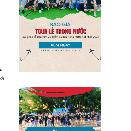
ến
với