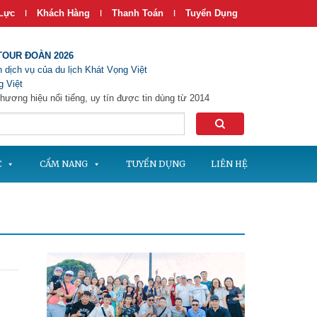
Lực
Khách Hàng
Thanh Toán
Tuyển Dụng
|
|
|
TOUR ĐOÀN 2026
 dịch vụ của du lịch Khát Vọng Việt
 Việt
hương hiệu nổi tiếng, uy tín được tin dùng từ 2014
C
CẨM NANG
TUYỂN DỤNG
LIÊN HỆ