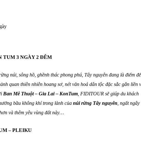
gày
ON TUM 3 NGÀY 2 ĐÊM
rừng núi, sông hồ, ghềnh thác phong phú, Tây nguyên đang là điểm đ
nh quan thiên nhiên hoang sơ, nét văn hoá dân tộc đặc sắc gắn liền 
ới
Ban Mê Thuột – Gia Lai – KonTum
, FIDITOUR sẽ giúp du khách
 hưởng bầu không khí trong lành của
núi rừng Tây nguyên
, ngất ngây
 hơn và thêm yêu vùng đất này…
TUM – PLEIKU