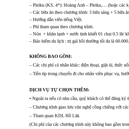
– Pleiku (KS. 4*): Hoàng Anh – Pleiku,… (hoặc các 
– Các bữa ăn theo chương trình: 3 bữa sáng + 5 bữa ă
– Hướng dẫn viên tiếng Việt.
– Phí tham quan theo chương trình.
– Nón + khăn lạnh + nước tinh khiết 01 chai 0.5 lít/ k
– Bảo hiểm du lịch : trị giá bồi thường tối đa là 60.00
KHÔNG BAO GỒM:
– Các chi phí cá nhân khác: điện thoại, giặt ủi, thức 
– Tiền tip trong chuyến đi cho nhân viên phục vụ, hướn
DỊCH VỤ TỰ CHỌN THÊM:
• Ngoài ra nếu có nhu cầu, quý khách có thể đăng ký 
– Chương trình giao lưu văn nghệ cồng chiêng với các
– Tham quan KDL Hồ Lăk
(Chi phí của các chương trình này không bao gồm tron