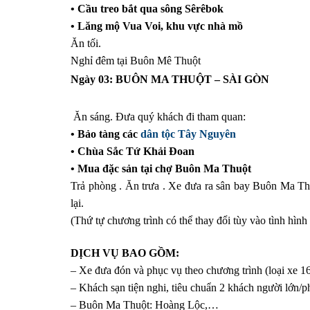
• Cầu treo bắt qua sông Sêrêbok
• Lăng mộ Vua Voi, khu vực nhà mồ
Ăn tối.
Nghỉ đêm tại Buôn Mê Thuột
Ngày 03: BUÔN MA THUỘT – SÀI GÒN
Ăn sáng. Đưa quý khách đi tham quan:
• Bảo tàng các
dân tộc Tây Nguyên
• Chùa Sắc Tứ Khải Đoan
• Mua đặc sản tại chợ Buôn Ma Thuột
Trả phòng . Ăn trưa . Xe đưa ra sân bay Buôn Ma Thu
lại.
(Thứ tự chương trình có thể thay đổi tùy vào tình hình
DỊCH VỤ BAO GỒM:
– Xe đưa đón và phục vụ theo chương trình (loại xe 16
– Khách sạn tiện nghi, tiêu chuẩn 2 khách người lớn/
– Buôn Ma Thuột: Hoàng Lộc,…