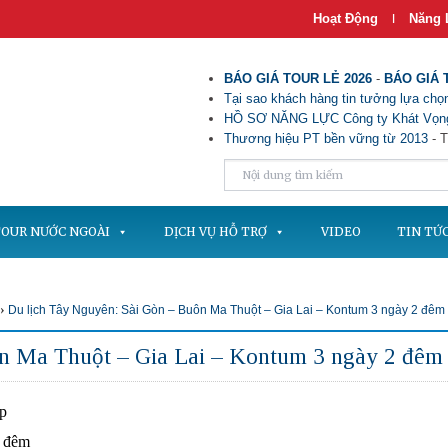
Hoạt Động
Năng 
|
BÁO GIÁ TOUR LẺ 2026
-
BÁO GIÁ 
Tại sao khách hàng tin tưởng lựa chọn
HỒ SƠ NĂNG LỰC Công ty Khát Vọng
Thương hiệu PT bền vững từ 2013
- T
OUR NƯỚC NGOÀI
DỊCH VỤ HỖ TRỢ
VIDEO
TIN TỨ
›
Du lịch Tây Nguyên: Sài Gòn – Buôn Ma Thuột – Gia Lai – Kontum 3 ngày 2 đêm
ôn Ma Thuột – Gia Lai – Kontum 3 ngày 2 đêm
p
 đêm