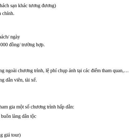
khách sạn khác tương đương)
n chính.
hách/ ngày
0.000 đồng/ trường hợp.
uống ngoài chương trình, lệ phí chụp ảnh tại các điểm tham quan,…
g dẫn viên, tài xế.
tham gia một số chương trình hấp dẫn:
 buôn làng dân tộc
g giá tour)