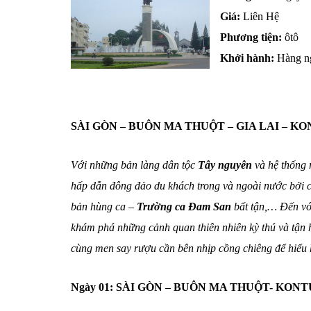
Giá:
Liên Hệ
Phương tiện:
ôtô
Khởi hành:
Hàng n
SÀI GÒN – BUÔN MA THUỘT – GIA LAI – K
Với những bản làng dân tộc
Tây nguyên
và hệ thống 
hấp dẫn đông đảo du khách trong và ngoài nước bởi cả
bản hùng ca –
Trường ca Đam San
bất tận,… Đến v
khám phá những cảnh quan thiên nhiên kỳ thú và tận
cùng men say rượu cần bên nhịp cồng chiêng để hiểu
Ngày 01: SÀI GÒN – BUÔN MA THUỘT- KON