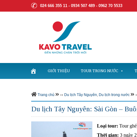
024 666 355 11 - 0934 507 489 -
0962 70 5533
GIỚI THIỆU
TOUR TRONG NƯỚC
T
››
›
Trang chủ
Du lịch Tây Nguyên
,
Du lịch trong nước
Du lịch Tây Nguyên: Sài Gòn – Bu
Loại tour:
Tour ghé
Thời gian:
3 ngày 2