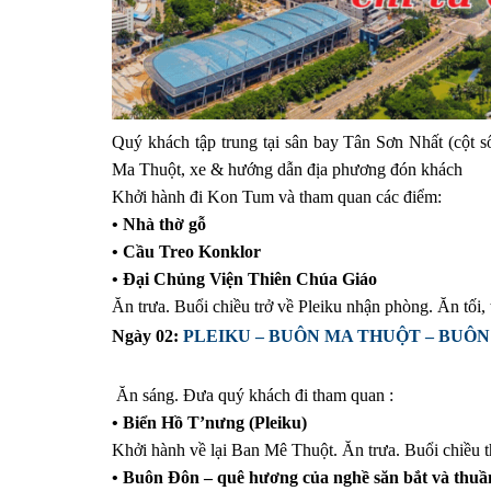
Quý khách tập trung tại sân bay Tân Sơn Nhất (cột 
Ma Thuột, xe & hướng dẫn địa phương đón khách
Khởi hành đi Kon Tum và tham quan các điểm:
• Nhà thờ gỗ
• Cầu Treo Konklor
• Đại Chủng Viện Thiên Chúa Giáo
Ăn trưa. Buổi chiều trở về Pleiku nhận phòng. Ăn tối, 
Ngày 02:
PLEIKU – BUÔN MA THUỘT – BUÔ
Ăn sáng. Đưa quý khách đi tham quan :
• Biển Hồ T’nưng (Pleiku)
Khởi hành về lại Ban Mê Thuột. Ăn trưa. Buổi chiều 
• Buôn Đôn – quê hương của nghề săn bắt và thuầ