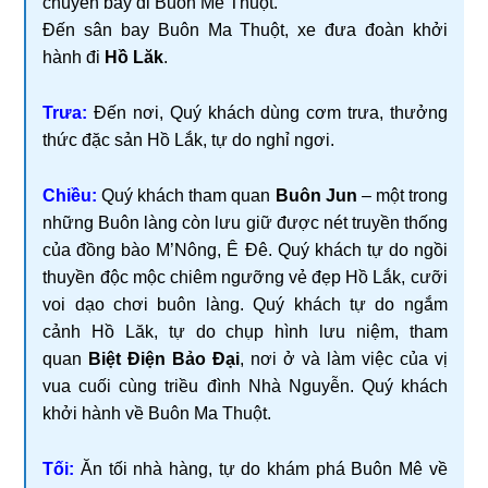
chuyến bay đi Buôn Mê Thuột.
Đến sân bay Buôn Ma Thuột, xe đưa đoàn khởi
hành đi
Hồ Lăk
.
Trưa:
Đến nơi, Quý khách dùng cơm trưa, thưởng
thức đặc sản Hồ Lắk, tự do nghỉ ngơi.
Chiều:
Quý khách tham quan
Buôn Jun
– một trong
những Buôn làng còn lưu giữ được nét truyền thống
của đồng bào M’Nông, Ê Đê. Quý khách tự do ngồi
thuyền độc mộc chiêm ngưỡng vẻ đẹp Hồ Lắk, cưỡi
voi dạo chơi buôn làng. Quý khách tự do ngắm
cảnh Hồ Lăk, tự do chụp hình lưu niệm, tham
quan
Biệt Điện Bảo Đại
, nơi ở và làm việc của vị
vua cuối cùng triều đình Nhà Nguyễn. Quý khách
khởi hành về Buôn Ma Thuột.
Tối:
Ăn tối nhà hàng, tự do khám phá Buôn Mê về