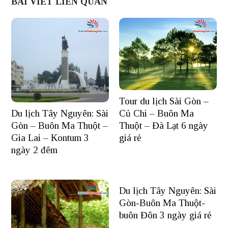
BÀI VIẾT LIÊN QUAN
Tour du lịch Sài Gòn –
Du lịch Tây Nguyên: Sài
Củ Chi – Buôn Ma
Gòn – Buôn Ma Thuột –
Thuột – Đà Lạt 6 ngày
Gia Lai – Kontum 3
giá rẻ
ngày 2 đêm
Du lịch Tây Nguyên: Sài
Gòn-Buôn Ma Thuột-
buôn Đôn 3 ngày giá rẻ