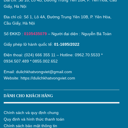
Địa chỉ:
Số 18, Lô 4B, Đường Trung Yên 10A, P. Yên Hòa, Cầu
Giấy, Hà Nội
Địa chỉ cũ:
Số 1, Lô 4A, Đường Trung Yên 10B, P. Yên Hòa,
Cầu Giấy, Hà Nội
Số ĐKKD :
0105435079
– Người đại diện : Nguyễn Bá Toàn
Giấy phép lữ hành quốc tế:
01-1695/2022
Điện thoại: (024) 666 355 11 – Hotline:
0962.70.5533
*
0934.507.489
*
0855.002.652
Email:
dulichkhatvongviet@gmail.com
Website:
https://dulichkhatvongviet.com
DÀNH CHO KHÁCH HÀNG
Chính sách và quy định chung
Quy định và hình thức thanh toán
Chính sách bảo mật thông tin