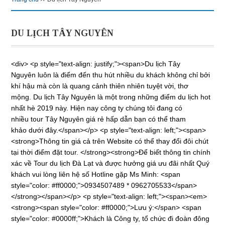
DU LỊCH TÂY NGUYÊN
<div> <p style="text-align: justify;"><span>Du lịch Tây
Nguyên luôn là điểm đến thu hút nhiều du khách không chỉ bởi
khí hậu mà còn là quang cảnh thiên nhiên tuyệt vời, thơ
mộng. Du lịch Tây Nguyên là một trong những điểm du lịch hot
nhất hè 2019 này. Hiện nay công ty chúng tôi đang có
nhiều tour Tây Nguyên giá rẻ hấp dẫn bạn có thể tham
khảo dưới đây.</span></p> <p style="text-align: left;"><span>
<strong>Thông tin giá cả trên Website có thể thay đổi đôi chút
tại thời điểm đặt tour. </strong><strong>Để biết thông tin chính
xác về Tour du lịch Đà Lạt và được hưởng giá ưu đãi nhất Quý
khách vui lòng liên hệ số Hotline gặp Ms Minh: <span
style="color: #ff0000;">0934507489 * 0962705533</span>
</strong></span></p> <p style="text-align: left;"><span><em>
<strong><span style="color: #ff0000;">Lưu ý:</span> <span
style="color: #0000ff;">Khách là Công ty, tổ chức đi đoàn đông