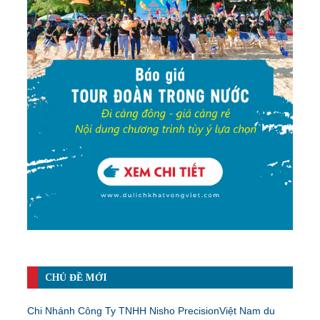
CHỦ ĐỀ MỚI
Chi Nhánh Công Ty TNHH Nisho PrecisionViệt Nam du