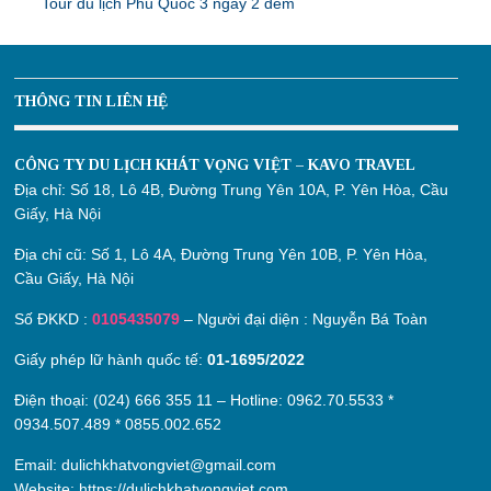
Tour du lịch Phú Quốc 3 ngày 2 đêm
THÔNG TIN LIÊN HỆ
CÔNG TY DU LỊCH KHÁT VỌNG VIỆT – KAVO TRAVEL
Địa chỉ:
Số 18, Lô 4B, Đường Trung Yên 10A, P. Yên Hòa, Cầu
Giấy, Hà Nội
Địa chỉ cũ:
Số 1, Lô 4A, Đường Trung Yên 10B, P. Yên Hòa,
Cầu Giấy, Hà Nội
Số ĐKKD :
0105435079
– Người đại diện : Nguyễn Bá Toàn
Giấy phép lữ hành quốc tế:
01-1695/2022
Điện thoại: (024) 666 355 11 – Hotline:
0962.70.5533
*
0934.507.489
*
0855.002.652
Email:
dulichkhatvongviet@gmail.com
Website:
https://dulichkhatvongviet.com