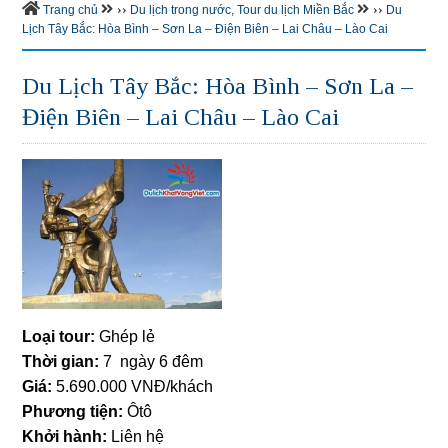
››
››
Trang chủ
Du lịch trong nước
,
Tour du lịch Miền Bắc
Du
Lịch Tây Bắc: Hòa Bình – Sơn La – Điện Biên – Lai Châu – Lào Cai
Du Lịch Tây Bắc: Hòa Bình – Sơn La –
Điện Biên – Lai Châu – Lào Cai
Loại tour:
Ghép lẻ
Thời gian:
7 ngày 6 đêm
Giá:
5.690.000 VNĐ/khách
Phương tiện:
Ôtô
Khởi hành:
Liên hệ