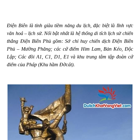
Điện Biên là tỉnh giàu tiềm năng du lịch, đặc biệt là lĩnh vực
văn hoá – lịch sử. Nổi bật nhất là hệ thống di tích lịch sử chiến
thắng Điện Biên Phủ gồm: Sở chỉ huy chiến dịch Điện Biên
Phủ – Mường Phăng; các cứ điểm Him Lam, Bản Kéo, Độc
Lập; Các đồi A1, C1, D1, E1 và khu trung tâm tập đoàn cứ
điểm của Pháp (Khu hầm Đờcát).