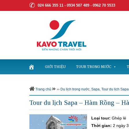
024 666 355 11 - 0934 507 489 -
0962 70 5533
GIỚI THIỆU
TOUR TRONG NƯỚC
T
››
Trang chủ
Du lịch trong nước
,
Sapa
,
Tour du lịch Sapa
Tour du lịch Sapa – Hàm Rồng – Hà
Loại tour:
Ghép lẻ
Thời gian:
2 ngày 