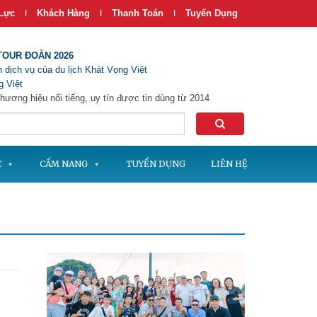
Lực
Khách Hàng
Thanh Toán
Tuyển Dụng
|
|
|
TOUR ĐOÀN 2026
 dịch vụ của du lịch Khát Vọng Việt
 Việt
hương hiệu nổi tiếng, uy tín được tin dùng từ 2014
C
CẨM NANG
TUYỂN DỤNG
LIÊN HỆ