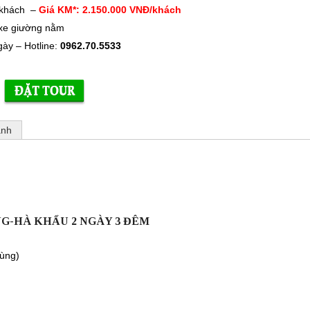
/khách –
Giá KM*: 2.150.000 VNĐ/khách
xe giường nằm
ày – Hotline:
0962.70.5533
ảnh
NG-HÀ KHẨU 2 NGÀY 3 ĐÊM
cùng)