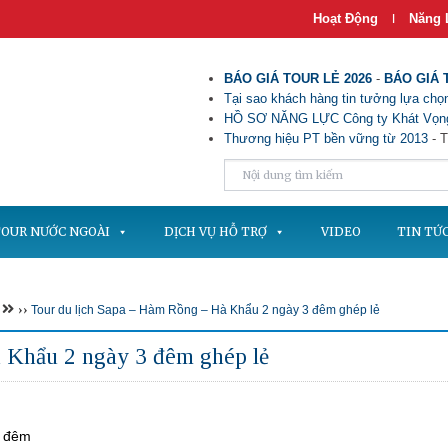
Hoạt Động
Năng 
|
BÁO GIÁ TOUR LẺ 2026
-
BÁO GIÁ 
Tại sao khách hàng tin tưởng lựa chọn
HỒ SƠ NĂNG LỰC Công ty Khát Vọng
Thương hiệu PT bền vững từ 2013
- T
OUR NƯỚC NGOÀI
DỊCH VỤ HỖ TRỢ
VIDEO
TIN TỨ
››
Tour du lịch Sapa – Hàm Rồng – Hà Khẩu 2 ngày 3 đêm ghép lẻ
 Khẩu 2 ngày 3 đêm ghép lẻ
3 đêm