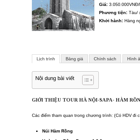
Giá:
3.050.000VNĐ
Phương tiện:
Tàu/ 
Khởi hành:
Hàng ng
Lịch trình
Bảng giá
Chính sách
Hình 
Nội dung bài viết
GIỚI THIỆU TOUR HÀ NỘI-SAPA- HÀM RỒ
Các điểm tham quan trong chương trình: (Có HDV đi 
Núi Hàm Rồng